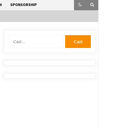
N
SPONSORSHIP
Cari
untuk: