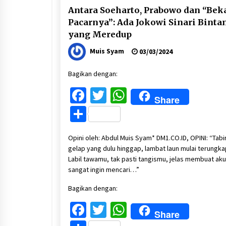
Antara Soeharto, Prabowo dan “Bek
Pacarnya”: Ada Jokowi Sinari Binta
yang Meredup
Muis Syam
03/03/2024
Bagikan dengan:
Facebook
Twitter
WhatsApp
Share
Share
Opini oleh: Abdul Muis Syam* DM1.CO.ID, OPINI: “Tabi
gelap yang dulu hinggap, lambat laun mulai terungka
Labil tawamu, tak pasti tangismu, jelas membuat aku
sangat ingin mencari…”
Bagikan dengan:
Facebook
Twitter
WhatsApp
Share