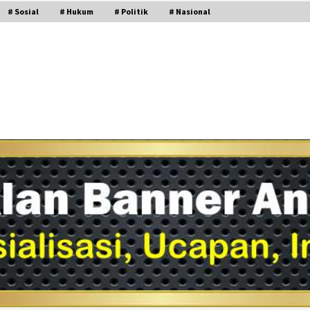
# Sosial
# Hukum
# Politik
# Nasional