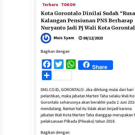
Terbaru
TOKOH
Kota Gorontalo Dinilai Sudah “Rusa
Kalangan Pensiunan PNS Berharap
Nuryanto Jadi Pj Wali Kota Goronta
Muis Syam
08/12/2023
Bagikan dengan:
Facebook
Twitter
WhatsApp
Share
Share
DM1.CO.ID, GORONTALO: Jika dihitung mulai dari hari
pelantikan, maka jabatan Marten Taha selaku Wali Ko
Gorontalo seharusnya akan berakhir pada 2 Juni 202
mendatang. Namun hal itu tidak akan terjadi karena
jabatan Wali Kota Marten Taha dianggap merupakan h
pelaksanaan Pilkada (Pilwako) tahun 2018.
Bagikan dengan: