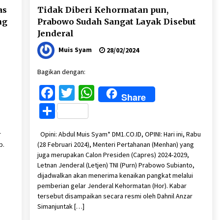
as
Tidak Diberi Kehormatan pun,
ng
Prabowo Sudah Sangat Layak Disebut
Jenderal
Muis Syam
28/02/2024
Bagikan dengan:
Facebook
Twitter
WhatsApp
Share
Share
r
Opini: Abdul Muis Syam* DM1.CO.ID, OPINI: Hari ini, Rabu
p.
(28 Februari 2024), Menteri Pertahanan (Menhan) yang
juga merupakan Calon Presiden (Capres) 2024-2029,
Letnan Jenderal (Letjen) TNI (Purn) Prabowo Subianto,
dijadwalkan akan menerima kenaikan pangkat melalui
pemberian gelar Jenderal Kehormatan (Hor). Kabar
tersebut disampaikan secara resmi oleh Dahnil Anzar
Simanjuntak […]