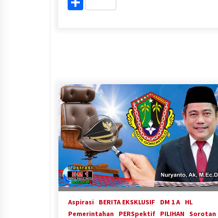
Share
Aspirasi
BERITA EKSKLUSIF
DM 1 A
HL
Pemerintahan
PERSpektif
PILIHAN
Sorotan