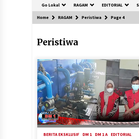
Go Lokal
RAGAM
EDITORIAL
S
Home
RAGAM
Peristiwa
Page 4
Peristiwa
BERITA EKSKLUSIF
DM 1
DM 1 A
EDITORIAL