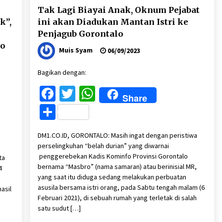
Tak Lagi Biayai Anak, Oknum Pejabat
k”,
ini akan Diadukan Mantan Istri ke
Penjagub Gorontalo
lo
Muis Syam
06/09/2023
Bagikan dengan:
Facebook
Twitter
WhatsApp
Share
Share
DM1.CO.ID, GORONTALO: Masih ingat dengan peristiwa
perselingkuhan “belah durian” yang diwarnai
penggerebekan Kadis Kominfo Provinsi Gorontalo
ta
bernama “Masbro” (nama samaran) atau berinisial MR,
4
yang saat itu diduga sedang melakukan perbuatan
asusila bersama istri orang, pada Sabtu tengah malam (6
asil
Februari 2021), di sebuah rumah yang terletak di salah
satu sudut […]