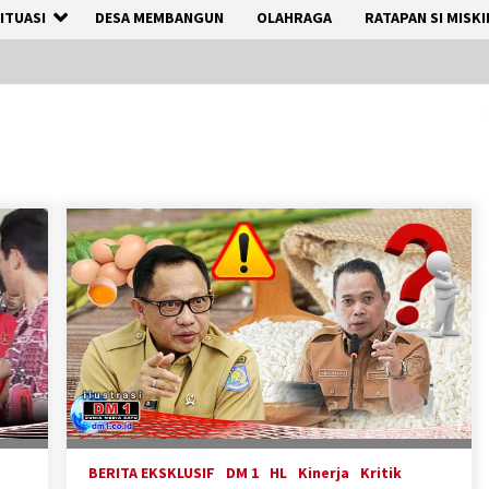
ITUASI
DESA MEMBANGUN
OLAHRAGA
RATAPAN SI MISKI
BERITA EKSKLUSIF
DM 1
HL
Kinerja
Kritik