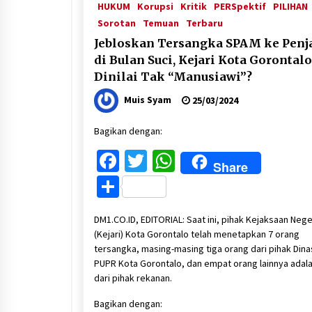
HUKUM
Korupsi
Kritik
PERSpektif
PILIHAN
Sorotan
Temuan
Terbaru
Jebloskan Tersangka SPAM ke Penj
di Bulan Suci, Kejari Kota Gorontalo
Dinilai Tak “Manusiawi”?
Muis Syam
25/03/2024
Bagikan dengan:
Facebook
Twitter
WhatsApp
Share
Share
DM1.CO.ID, EDITORIAL: Saat ini, pihak Kejaksaan Nege
(Kejari) Kota Gorontalo telah menetapkan 7 orang
tersangka, masing-masing tiga orang dari pihak Dina
PUPR Kota Gorontalo, dan empat orang lainnya adal
dari pihak rekanan.
Bagikan dengan: