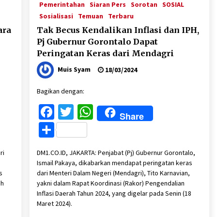
Pemerintahan
Siaran Pers
Sorotan
SOSIAL
Sosialisasi
Temuan
Terbaru
ara
Tak Becus Kendalikan Inflasi dan IPH,
Pj Gubernur Gorontalo Dapat
Peringatan Keras dari Mendagri
Muis Syam
18/03/2024
Bagikan dengan:
Facebook
Twitter
WhatsApp
Share
Share
ri
DM1.CO.ID, JAKARTA: Penjabat (Pj) Gubernur Gorontalo,
Ismail Pakaya, dikabarkan mendapat peringatan keras
s
dari Menteri Dalam Negeri (Mendagri), Tito Karnavian,
ah
yakni dalam Rapat Koordinasi (Rakor) Pengendalian
Inflasi Daerah Tahun 2024, yang digelar pada Senin (18
Maret 2024).