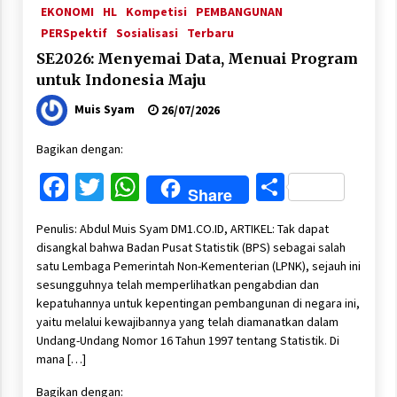
EKONOMI
HL
Kompetisi
PEMBANGUNAN
PERSpektif
Sosialisasi
Terbaru
SE2026: Menyemai Data, Menuai Program
untuk Indonesia Maju
Muis Syam
26/07/2026
Bagikan dengan:
Facebook
Twitter
WhatsApp
Share
Share
Penulis: Abdul Muis Syam DM1.CO.ID, ARTIKEL: Tak dapat
disangkal bahwa Badan Pusat Statistik (BPS) sebagai salah
satu Lembaga Pemerintah Non-Kementerian (LPNK), sejauh ini
sesungguhnya telah memperlihatkan pengabdian dan
kepatuhannya untuk kepentingan pembangunan di negara ini,
yaitu melalui kewajibannya yang telah diamanatkan dalam
Undang-Undang Nomor 16 Tahun 1997 tentang Statistik. Di
mana […]
Bagikan dengan: