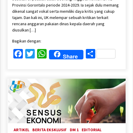
Provinsi Gorontalo periode 2024-2029. Ia sejak dulu memang
dikenal sangat vokal serta memiliki daya kritis yang cukup
tajam. Dan kali ini, UK melempar sebuah kritikan terkait
rencana anggaran pakaian dinas kepala daerah yang
diusulkan […]
Bagikan dengan:
Facebook
Twitter
WhatsApp
Share
Share
ARTIKEL
BERITA EKSKLUSIF
DM 1
EDITORIAL