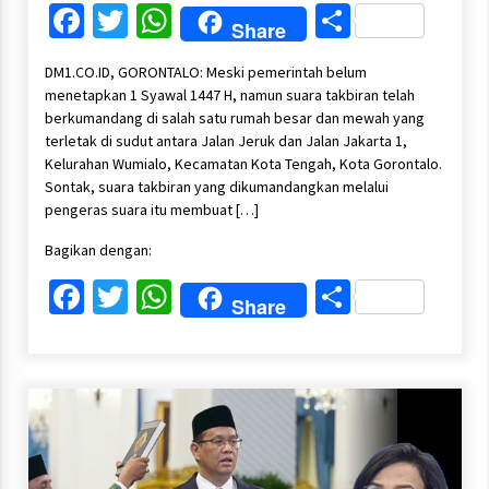
Facebook
Twitter
WhatsApp
Share
Share
DM1.CO.ID, GORONTALO: Meski pemerintah belum
menetapkan 1 Syawal 1447 H, namun suara takbiran telah
berkumandang di salah satu rumah besar dan mewah yang
terletak di sudut antara Jalan Jeruk dan Jalan Jakarta 1,
Kelurahan Wumialo, Kecamatan Kota Tengah, Kota Gorontalo.
Sontak, suara takbiran yang dikumandangkan melalui
pengeras suara itu membuat […]
Bagikan dengan:
Facebook
Twitter
WhatsApp
Share
Share