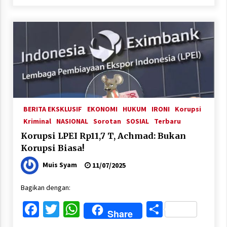
BERITA EKSKLUSIF
EKONOMI
HUKUM
IRONI
Korupsi
Kriminal
NASIONAL
Sorotan
SOSIAL
Terbaru
Korupsi LPEI Rp11,7 T, Achmad: Bukan
Korupsi Biasa!
Muis Syam
11/07/2025
Bagikan dengan:
Facebook
Twitter
WhatsApp
Share
Share