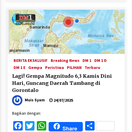
BERITA EKSKLUSIF
Breaking News
DM 1
DM 1 D
DM 1 E
Gempa
Peristiwa
PILIHAN
Terbaru
Lagi! Gempa Magnitudo 6,3 Kamis Dini
Hari, Guncang Daerah Tambang di
Gorontalo
Muis Syam
24/07/2025
Bagikan dengan:
Facebook
Twitter
WhatsApp
Share
Share