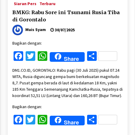
Siaran Pers
Terbaru
BMKG: Rabu Sore ini Tsunami Rusia Tiba
di Gorontalo
Muis Syam
30/07/2025
Bagikan dengan:
Facebook
Twitter
WhatsApp
Share
Share
DM1.CO.ID, GORONTALO: Rabu pagi (30 Juli 2025) pukul 07.24
WITA, Rusia diguncang gempa bumi berkekuatan magnitudo
8,7. Pusat gempa berada di laut di kedalaman 18 Km, yakni
185 Km Tenggara Semenanjung Kamchatka-Rusia, tepatnya di
koordinat 52,51 LU (Lintang Utara) dan 160,26 BT (Bujur Timur).
Bagikan dengan:
Facebook
Twitter
WhatsApp
Share
Share