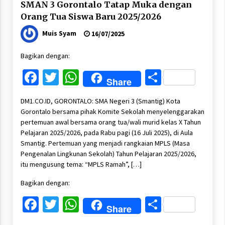
SMAN 3 Gorontalo Tatap Muka dengan
Orang Tua Siswa Baru 2025/2026
Muis Syam
16/07/2025
Bagikan dengan:
Facebook
Twitter
WhatsApp
Share
Share
DM1.CO.ID, GORONTALO: SMA Negeri 3 (Smantig) Kota
Gorontalo bersama pihak Komite Sekolah menyelenggarakan
pertemuan awal bersama orang tua/wali murid kelas X Tahun
Pelajaran 2025/2026, pada Rabu pagi (16 Juli 2025), di Aula
Smantig. Pertemuan yang menjadi rangkaian MPLS (Masa
Pengenalan Lingkunan Sekolah) Tahun Pelajaran 2025/2026,
itu mengusung tema: “MPLS Ramah”, […]
Bagikan dengan:
Facebook
Twitter
WhatsApp
Share
Share