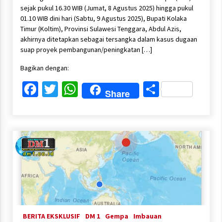
sejak pukul 16.30 WIB (Jumat, 8 Agustus 2025) hingga pukul
01.10 WIB dini hari (Sabtu, 9 Agustus 2025), Bupati Kolaka
Timur (Koltim), Provinsi Sulawesi Tenggara, Abdul Azis,
akhirnya ditetapkan sebagai tersangka dalam kasus dugaan
suap proyek pembangunan/peningkatan […]
Bagikan dengan:
Facebook
Twitter
WhatsApp
Share
Share
BERITA EKSKLUSIF
DM 1
Gempa
Imbauan