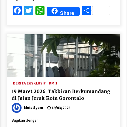
Facebook
Twitter
WhatsApp
Share
Share
BERITA EKSKLUSIF
DM 1
19 Maret 2026, Takbiran Berkumandang
di Jalan Jeruk Kota Gorontalo
Muis Syam
19/03/2026
Bagikan dengan: