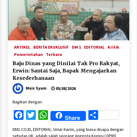
ARTIKEL
BERITA EKSKLUSIF
DM 1
EDITORIAL
Kritik
Pemerintahan
Terbaru
Baju Dinas yang Dinilai Tak Pro Rakyat,
Erwin: Santai Saja, Bapak Mengajarkan
Kesederhanaan
Muis Syam
05/08/2026
Bagikan dengan:
Facebook
Twitter
WhatsApp
Share
Share
DM1.CO.ID, EDITORIAL: Umar Karim, yang biasa disapa dengan
sebutan UK, adalah salah seorang Anggota Komisi I DPRD