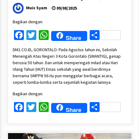
Muis Syam
09/08/2025
Bagikan dengan:
Facebook
Twitter
WhatsApp
Share
Share
DM1.CO.ID, GORONTALO: Pada Agustus tahun ini, Sekolah
Menengah Atas Negeri 3 Kota Gorontalo (SMANTIG), genap
berusia 50 tahun. Dan untuk memperingati milad atau Hari
Ulang Tahun (HUT) Emas sekolah yang awal berdirinya
bernama SMPPN 56 itu pun menggelar berbagai acara,
seperti lomba-lomba serta sejumlah kegiatan lainnya.
Bagikan dengan:
Facebook
Twitter
WhatsApp
Share
Share