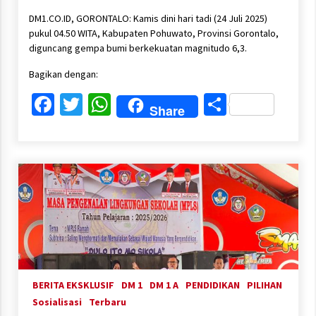
DM1.CO.ID, GORONTALO: Kamis dini hari tadi (24 Juli 2025)
pukul 04.50 WITA, Kabupaten Pohuwato, Provinsi Gorontalo,
diguncang gempa bumi berkekuatan magnitudo 6,3.
Bagikan dengan:
Facebook
Twitter
WhatsApp
Share
Share
BERITA EKSKLUSIF
DM 1
DM 1 A
PENDIDIKAN
PILIHAN
Sosialisasi
Terbaru