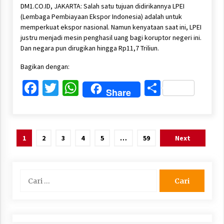
DM1.CO.ID, JAKARTA: Salah satu tujuan didirikannya LPEI
(Lembaga Pembiayaan Ekspor Indonesia) adalah untuk
memperkuat ekspor nasional. Namun kenyataan saat ini, LPEI
justru menjadi mesin penghasil uang bagi koruptor negeri ini.
Dan negara pun dirugikan hingga Rp11,7 Triliun.
Bagikan dengan:
Facebook
Twitter
WhatsApp
Share
Share
Paginasi
1
2
3
4
5
…
59
Next
pos
Cari
untuk: