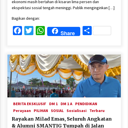
ekonomi masih bertahan di kisaran lima persen dan
ekspektasi sosial tengah meninggi. Publik menginginkan […]
Bagikan dengan:
Facebook
Twitter
WhatsApp
Share
Share
BERITA EKSKLUSIF
DM 1
DM 1 A
PENDIDIKAN
Perayaan
PILIHAN
SOSIAL
Sosialisasi
Terbaru
Rayakan Milad Emas, Seluruh Angkatan
& Alumni SMANTIG Tumpah di Jalan