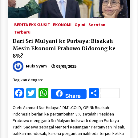
BERITA EKSKLUSIF
EKONOMI
Opini
Sorotan
Terbaru
Dari Sri Mulyani ke Purbaya: Bisakah
Mesin Ekonomi Prabowo Didorong ke
8%?
Muis Syam
09/09/2025
Bagikan dengan:
Facebook
Twitter
WhatsApp
Share
Share
Oleh: Achmad Nur Hidayat* DM1.CO.ID, OPINI: Bisakah
Indonesia berlari ke pertumbuhan 8% setelah Presiden
Prabowo mengganti Sri Mulyani Indrawati dengan Purbaya
Yudhi Sadewa sebagai Menteri Keuangan? Pertanyaan ini sah,
bahkan mendesak, karena pergantian nakhoda terjadi ketika