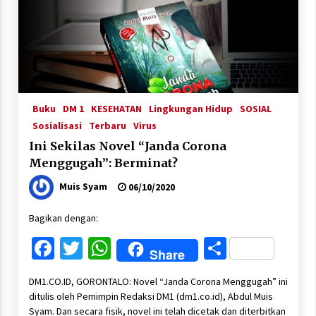
Buku
DM 1
KESEHATAN
Lingkungan Hidup
SOSIAL
Sosialisasi
Terbaru
Virus
Ini Sekilas Novel “Janda Corona
Menggugah”: Berminat?
Muis Syam
06/10/2020
Bagikan dengan:
Facebook
Twitter
WhatsApp
Share
Share
DM1.CO.ID, GORONTALO: Novel “Janda Corona Menggugah” ini
ditulis oleh Pemimpin Redaksi DM1 (dm1.co.id), Abdul Muis
Syam. Dan secara fisik, novel ini telah dicetak dan diterbitkan