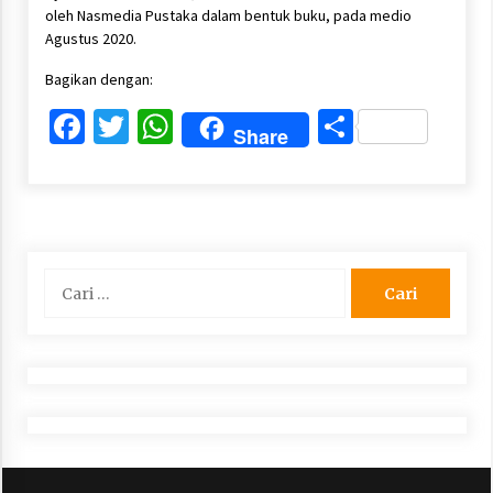
oleh Nasmedia Pustaka dalam bentuk buku, pada medio
Agustus 2020.
Bagikan dengan:
Facebook
Twitter
WhatsApp
Share
Share
Cari
untuk: