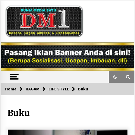
Skip
to
content
DM1
Home
RAGAM
LIFE STYLE
Buku
Buku