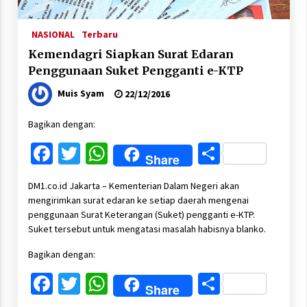
NASIONAL
Terbaru
Kemendagri Siapkan Surat Edaran
Penggunaan Suket Pengganti e-KTP
Muis Syam
22/12/2016
Bagikan dengan:
Facebook
Twitter
WhatsApp
Share
Share
DM1.co.id Jakarta – Kementerian Dalam Negeri akan
mengirimkan surat edaran ke setiap daerah mengenai
penggunaan Surat Keterangan (Suket) pengganti e-KTP.
Suket tersebut untuk mengatasi masalah habisnya blanko.
Bagikan dengan:
Facebook
Twitter
WhatsApp
Share
Share