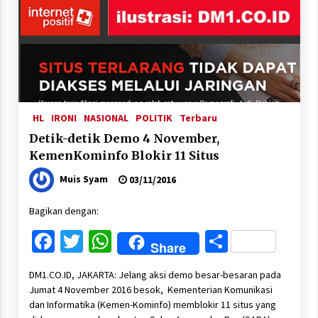
HL
IRONI
NASIONAL
POLITIK
Terbaru
Detik-detik Demo 4 November,
KemenKominfo Blokir 11 Situs
Muis Syam
03/11/2016
Bagikan dengan:
Facebook
Twitter
WhatsApp
Share
Share
DM1.CO.ID, JAKARTA: Jelang aksi demo besar-besaran pada
Jumat 4 November 2016 besok, Kementerian Komunikasi
dan Informatika (Kemen-Kominfo) memblokir 11 situs yang