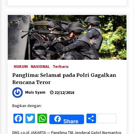
HUKUM
NASIONAL
Terbaru
Panglima: Selamat pada Polri Gagalkan
Rencana Teror
Muis Syam
22/12/2016
Bagikan dengan:
Facebook
Twitter
WhatsApp
Share
Share
DM1.co.id JAKARTA — Panglima TNI Jenderal Gatot Nurmantyo