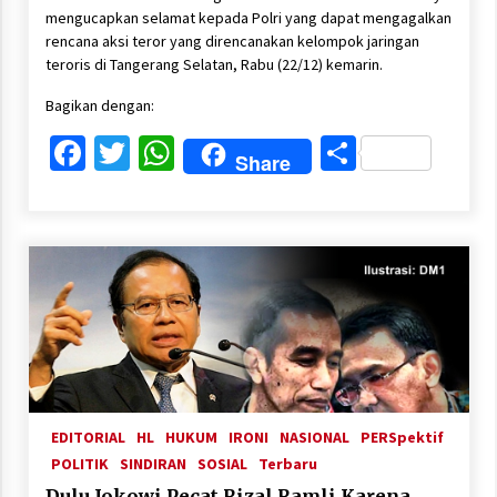
mengucapkan selamat kepada Polri yang dapat mengagalkan
rencana aksi teror yang direncanakan kelompok jaringan
teroris di Tangerang Selatan, Rabu (22/12) kemarin.
Bagikan dengan:
Facebook
Twitter
WhatsApp
Share
Share
EDITORIAL
HL
HUKUM
IRONI
NASIONAL
PERSpektif
POLITIK
SINDIRAN
SOSIAL
Terbaru
Dulu Jokowi Pecat Rizal Ramli Karena