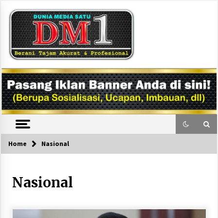
Skip
to
content
DM1
Home
Nasional
Nasional