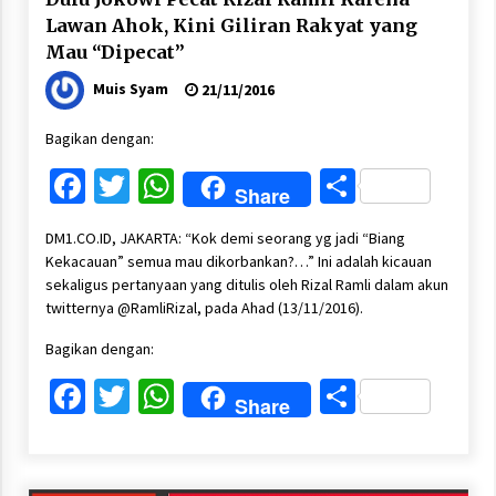
Lawan Ahok, Kini Giliran Rakyat yang
Mau “Dipecat”
Muis Syam
21/11/2016
Bagikan dengan:
Facebook
Twitter
WhatsApp
Share
Share
DM1.CO.ID, JAKARTA: “Kok demi seorang yg jadi “Biang
Kekacauan” semua mau dikorbankan?…” Ini adalah kicauan
sekaligus pertanyaan yang ditulis oleh Rizal Ramli dalam akun
twitternya @RamliRizal, pada Ahad (13/11/2016).
Bagikan dengan:
Facebook
Twitter
WhatsApp
Share
Share