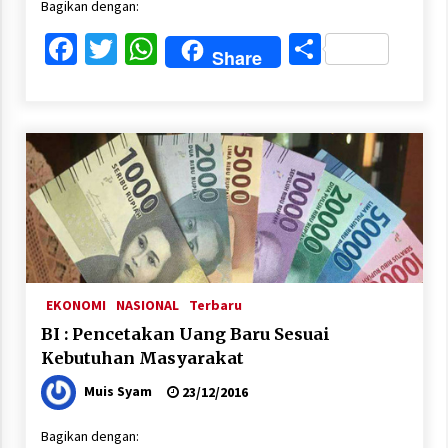
Bagikan dengan:
Facebook
Twitter
WhatsApp
Share
Share
EKONOMI
NASIONAL
Terbaru
BI : Pencetakan Uang Baru Sesuai
Kebutuhan Masyarakat
Muis Syam
23/12/2016
Bagikan dengan: