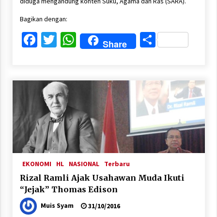
diduga mengandung konten Suku, Agama dan Ras (SARA).
Bagikan dengan:
Facebook
Twitter
WhatsApp
Share
Share
EKONOMI
HL
NASIONAL
Terbaru
Rizal Ramli Ajak Usahawan Muda Ikuti
“Jejak” Thomas Edison
Muis Syam
31/10/2016