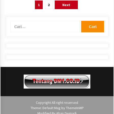
Paginasi
1
2
Next
pos
Cari
untuk:
Copyright All right reserved
Theme: Default Mag by
ThemeInWP
Modified By
Abas Djumadi