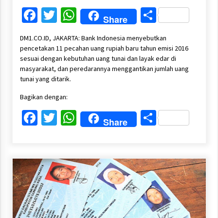
Facebook
Twitter
WhatsApp
Share
Share
DM1.CO.ID, JAKARTA: Bank Indonesia menyebutkan
pencetakan 11 pecahan uang rupiah baru tahun emisi 2016
sesuai dengan kebutuhan uang tunai dan layak edar di
masyarakat, dan peredarannya menggantikan jumlah uang
tunai yang ditarik.
Bagikan dengan:
Facebook
Twitter
WhatsApp
Share
Share