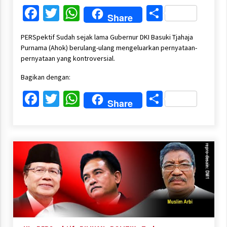
Facebook
Twitter
WhatsApp
Share
Share
PERSpektif Sudah sejak lama Gubernur DKI Basuki Tjahaja
Purnama (Ahok) berulang-ulang mengeluarkan pernyataan-
pernyataan yang kontroversial.
Bagikan dengan:
Facebook
Twitter
WhatsApp
Share
Share