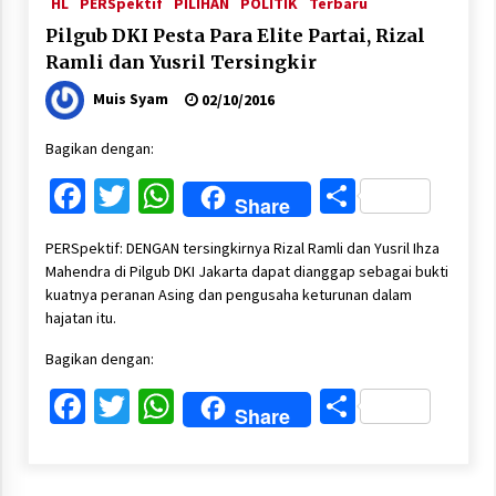
HL
PERSpektif
PILIHAN
POLITIK
Terbaru
Pilgub DKI Pesta Para Elite Partai, Rizal
Ramli dan Yusril Tersingkir
Muis Syam
02/10/2016
Bagikan dengan:
Facebook
Twitter
WhatsApp
Share
Share
PERSpektif: DENGAN tersingkirnya Rizal Ramli dan Yusril Ihza
Mahendra di Pilgub DKI Jakarta dapat dianggap sebagai bukti
kuatnya peranan Asing dan pengusaha keturunan dalam
hajatan itu.
Bagikan dengan:
Facebook
Twitter
WhatsApp
Share
Share