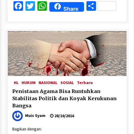
Facebook
Twitter
WhatsApp
Share
Share
HL
HUKUM
NASIONAL
SOSIAL
Terbaru
Penistaan Agama Bisa Runtuhkan
Stabilitas Politik dan Koyak Kerukunan
Bangsa
Muis Syam
28/10/2016
Bagikan dengan: