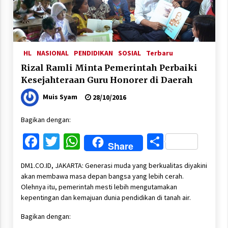
HL
NASIONAL
PENDIDIKAN
SOSIAL
Terbaru
Rizal Ramli Minta Pemerintah Perbaiki
Kesejahteraan Guru Honorer di Daerah
Muis Syam
28/10/2016
Bagikan dengan:
Facebook
Twitter
WhatsApp
Share
Share
DM1.CO.ID, JAKARTA: Generasi muda yang berkualitas diyakini
akan membawa masa depan bangsa yang lebih cerah.
Olehnya itu, pemerintah mesti lebih mengutamakan
kepentingan dan kemajuan dunia pendidikan di tanah air.
Bagikan dengan: