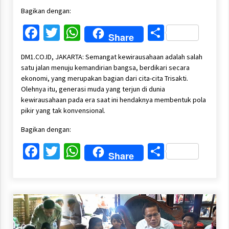
Bagikan dengan:
Facebook
Twitter
WhatsApp
Share
Share
DM1.CO.ID, JAKARTA: Semangat kewirausahaan adalah salah
satu jalan menuju kemandirian bangsa, berdikari secara
ekonomi, yang merupakan bagian dari cita-cita Trisakti.
Olehnya itu, generasi muda yang terjun di dunia
kewirausahaan pada era saat ini hendaknya membentuk pola
pikir yang tak konvensional.
Bagikan dengan:
Facebook
Twitter
WhatsApp
Share
Share