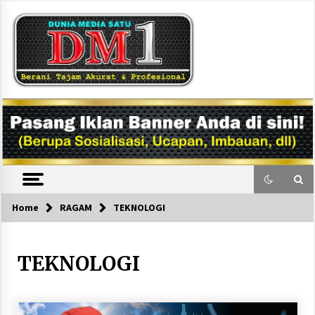
Skip
to
content
DM1
Home
RAGAM
TEKNOLOGI
TEKNOLOGI