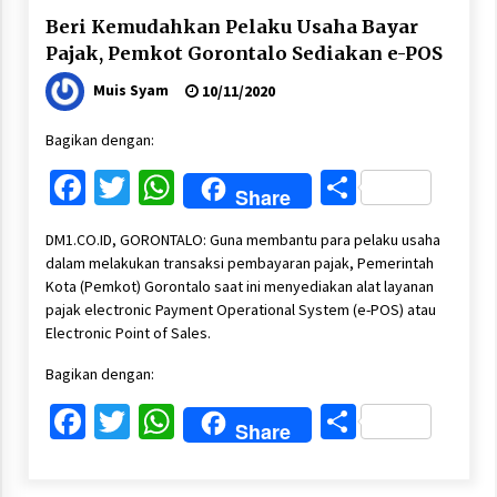
Beri Kemudahkan Pelaku Usaha Bayar
Pajak, Pemkot Gorontalo Sediakan e-POS
Muis Syam
10/11/2020
Bagikan dengan:
Facebook
Twitter
WhatsApp
Share
Share
DM1.CO.ID, GORONTALO: Guna membantu para pelaku usaha
dalam melakukan transaksi pembayaran pajak, Pemerintah
Kota (Pemkot) Gorontalo saat ini menyediakan alat layanan
pajak electronic Payment Operational System (e-POS) atau
Electronic Point of Sales.
Bagikan dengan:
Facebook
Twitter
WhatsApp
Share
Share