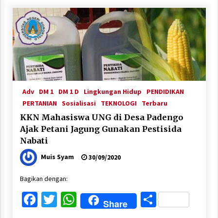
Adv
DM 1
DM 1 D
Lingkungan Hidup
PENDIDIKAN
PERTANIAN
Sosialisasi
TEKNOLOGI
Terbaru
KKN Mahasiswa UNG di Desa Padengo
Ajak Petani Jagung Gunakan Pestisida
Nabati
Muis Syam
30/09/2020
Bagikan dengan:
Facebook
Twitter
WhatsApp
Share
Share