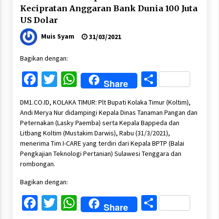
Kecipratan Anggaran Bank Dunia 100 Juta
US Dolar
Muis Syam
31/03/2021
Bagikan dengan:
Facebook
Twitter
WhatsApp
Share
Share
DM1.CO.ID, KOLAKA TIMUR: Plt Bupati Kolaka Timur (Koltim),
Andi Merya Nur didampingi Kepala Dinas Tanaman Pangan dan
Peternakan (Lasky Paemba) serta Kepala Bappeda dan
Litbang Koltim (Mustakim Darwis), Rabu (31/3/2021),
menerima Tim I-CARE yang terdiri dari Kepala BPTP (Balai
Pengkajian Teknologi Pertanian) Sulawesi Tenggara dan
rombongan.
Bagikan dengan:
Facebook
Twitter
WhatsApp
Share
Share