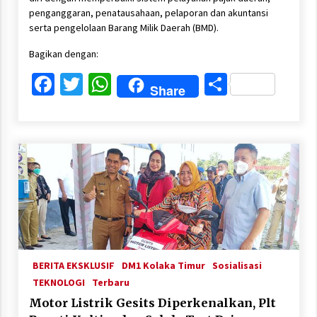
penganggaran, penatausahaan, pelaporan dan akuntansi
serta pengelolaan Barang Milik Daerah (BMD).
Bagikan dengan:
Facebook
Twitter
WhatsApp
Share
Share
BERITA EKSKLUSIF
DM1 Kolaka Timur
Sosialisasi
TEKNOLOGI
Terbaru
Motor Listrik Gesits Diperkenalkan, Plt