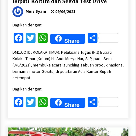
Bupati Koltim dan Sekda Test Drive
Muis Syam
09/06/2021
Bagikan dengan:
Facebook
Twitter
WhatsApp
Share
Share
DM1.CO.ID, KOLAKA TIMUR: Pelaksana Tugas (Plt) Bupati
Kolaka Timur (Koltim) Hj. Andi Merya Nur, S.IP, pada Senin
(8/6/2021), membuka acara launching sebuah produk nasional
bernama motor Gesits, di pelataran Aula Kantor Bupati
setempat.
Bagikan dengan:
Facebook
Twitter
WhatsApp
Share
Share