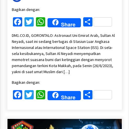
Bagikan dengan:
Facebook
Twitter
WhatsApp
Share
Share
DM1.CO.ID, GORONTALO: Astronaut Uni Emirat Arab, Sultan Al
Neyadi, saat ini sedang bertugas di Stasiun Luar Angkasa
Internasional atau International Space Station (ISS). Di sela-
sela kesibukannya, Sultan Al Neyadi menyempatkan
memotret suasana bumi dari ketinggian dengan menyorot
pemandangan terkini Kota Makkah, pada Senin (26/6/2023),
yakni di saat umat Muslim dari […]
Bagikan dengan:
Facebook
Twitter
WhatsApp
Share
Share