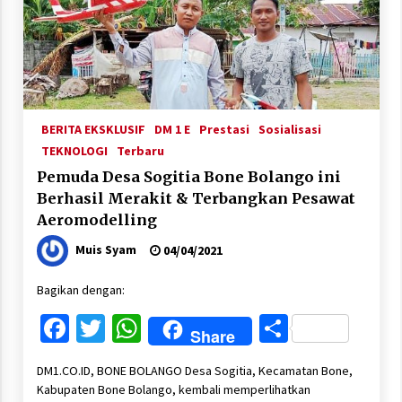
BERITA EKSKLUSIF
DM 1 E
Prestasi
Sosialisasi
TEKNOLOGI
Terbaru
Pemuda Desa Sogitia Bone Bolango ini
Berhasil Merakit & Terbangkan Pesawat
Aeromodelling
Muis Syam
04/04/2021
Bagikan dengan:
Facebook
Twitter
WhatsApp
Share
Share
DM1.CO.ID, BONE BOLANGO Desa Sogitia, Kecamatan Bone,
Kabupaten Bone Bolango, kembali memperlihatkan