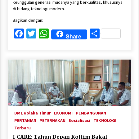
keunggulan generasi mudanya yang berkualitas, khususnya
di bidang teknologi modern.
Bagikan dengan:
Facebook
Twitter
WhatsApp
Share
Share
DM1 Kolaka Timur
EKONOMI
PEMBANGUNAN
PERTANIAN
PETERNAKAN
Sosialisasi
TEKNOLOGI
Terbaru
I-CARE: Tahun Depan Koltim Bakal