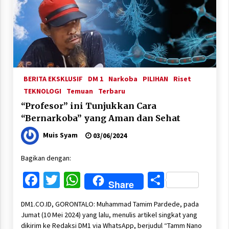
BERITA EKSKLUSIF
DM 1
Narkoba
PILIHAN
Riset
TEKNOLOGI
Temuan
Terbaru
“Profesor” ini Tunjukkan Cara
“Bernarkoba” yang Aman dan Sehat
Muis Syam
03/06/2024
Bagikan dengan:
Facebook
Twitter
WhatsApp
Share
Share
DM1.CO.ID, GORONTALO: Muhammad Tamim Pardede, pada
Jumat (10 Mei 2024) yang lalu, menulis artikel singkat yang
dikirim ke Redaksi DM1 via WhatsApp, berjudul “Tamm Nano