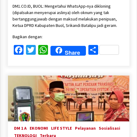
DM1.CO.ID, BUOL: Mengetahui WhatsApp-nya dikloning
(dipalsukan menyerupai aslinya) oleh oknum yang tak
bertanggungjawab dengan maksud melakukan penipuan,
Ketua DPRD Kabupaten Buol, Srikandi Batalipu jadi geram.
Bagikan dengan:
Facebook
Twitter
WhatsApp
Share
Share
DM 1 A
EKONOMI
LIFE STYLE
Pelayanan
Sosialisasi
TEKNOLOGI
Terbaru