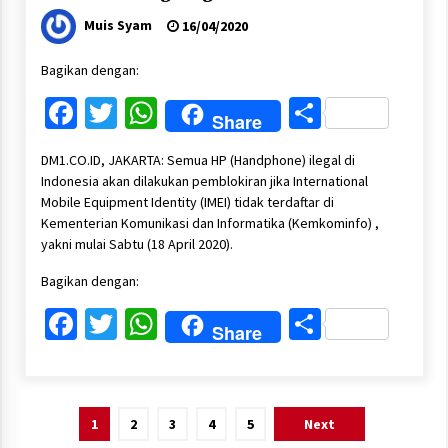
Muis Syam
16/04/2020
Bagikan dengan:
Facebook
Twitter
WhatsApp
Share
Share
DM1.CO.ID, JAKARTA: Semua HP (Handphone) ilegal di
Indonesia akan dilakukan pemblokiran jika International
Mobile Equipment Identity (IMEI) tidak terdaftar di
Kementerian Komunikasi dan Informatika (Kemkominfo) ,
yakni mulai Sabtu (18 April 2020).
Bagikan dengan:
Facebook
Twitter
WhatsApp
Share
Share
Paginasi
1
2
3
4
5
Next