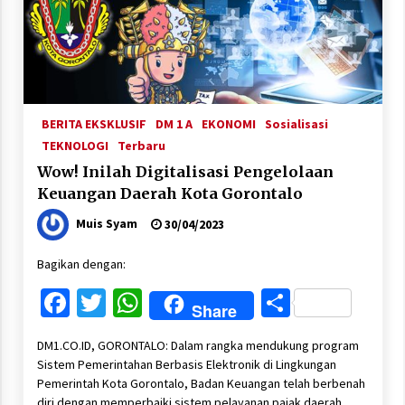
BERITA EKSKLUSIF
DM 1 A
EKONOMI
Sosialisasi
TEKNOLOGI
Terbaru
Wow! Inilah Digitalisasi Pengelolaan
Keuangan Daerah Kota Gorontalo
Muis Syam
30/04/2023
Bagikan dengan:
Facebook
Twitter
WhatsApp
Share
Share
DM1.CO.ID, GORONTALO: Dalam rangka mendukung program
Sistem Pemerintahan Berbasis Elektronik di Lingkungan
Pemerintah Kota Gorontalo, Badan Keuangan telah berbenah
diri dengan memperbaiki sistem pelayanan pajak daerah,