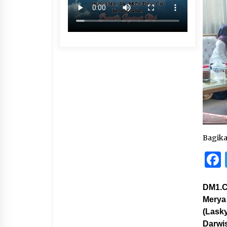
Bagik
DM1.C
Merya
(Lask
Darwis