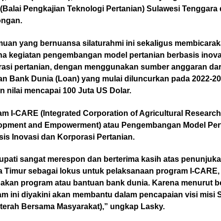
(Balai Pengkajian Teknologi Pertanian) Sulawesi Tenggara
ngan.
muan yang bernuansa silaturahmi ini sekaligus membicara
na kegiatan pengembangan model pertanian berbasis inova
rasi pertanian, dengan menggunakan sumber anggaran dar
an Bank Dunia (Loan) yang mulai diluncurkan pada 2022-2
 nilai mencapai 100 Juta US Dolar.
m I-CARE (Integrated Corporation of Agricultural Research
opment and Empowerment) atau Pengembangan Model Per
is Inovasi dan Korporasi Pertanian.
bupati sangat merespon dan berterima kasih atas penunjuk
a Timur sebagai lokus untuk pelaksanaan program I-CARE,
akan program atau bantuan bank dunia. Karena menurut be
am ini diyakini akan membantu dalam pencapaian visi misi
hterah Bersama Masyarakat),” ungkap Lasky.