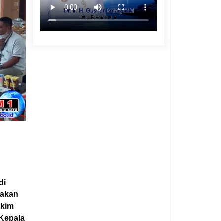
di
nakan
akim
 Kepala