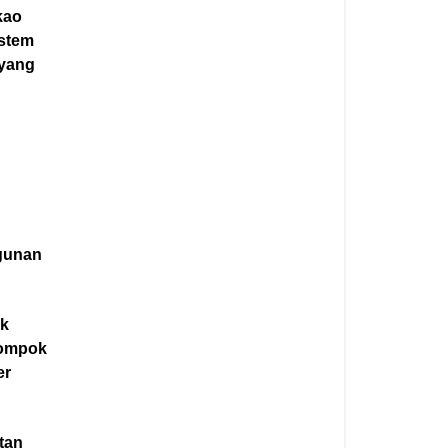
kao
istem
n yang
n
gunan
nk
elompok
er
atan