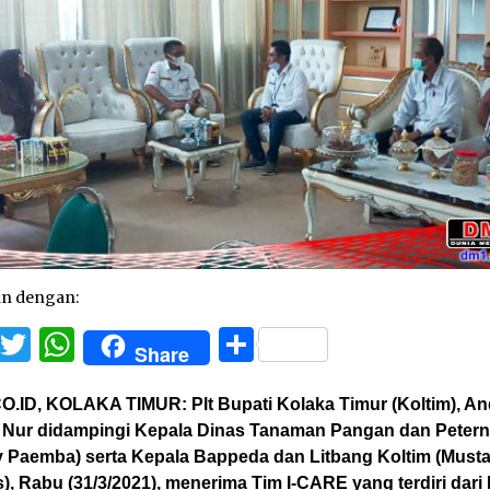
an dengan:
Facebook
Twitter
WhatsApp
Share
Share
O.ID, KOLAKA TIMUR:
Plt Bupati Kolaka Timur (Koltim), An
 Nur didampingi Kepala Dinas Tanaman Pangan dan Peter
y Paemba) serta Kepala Bappeda dan Litbang Koltim (Must
), Rabu (31/3/2021), menerima Tim I-CARE yang terdiri dari