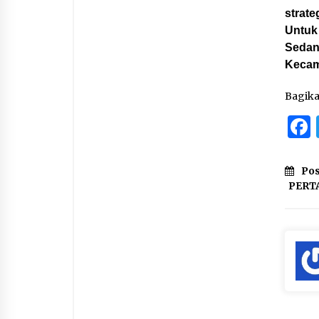
strate
Untuk
Sedan
Kecam
Bagik
Pos
PERT