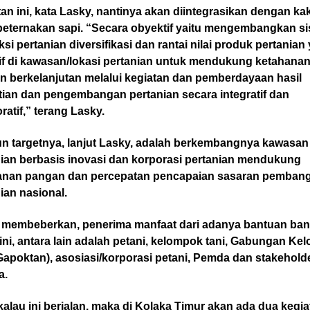
an ini, kata Lasky, nantinya akan diintegrasikan dengan ka
 peternakan sapi. “Secara obyektif yaitu mengembangkan s
si pertanian diversifikasi dan rantai nilai produk pertania
sif di kawasan/lokasi pertanian untuk mendukung ketahana
n berkelanjutan melalui kegiatan dan pemberdayaan hasil
tian dan pengembangan pertanian secara integratif dan
ratif,” terang Lasky.
n targetnya, lanjut Lasky, adalah berkembangnya kawasan
nian berbasis inovasi dan korporasi pertanian mendukung
anan pangan dan percepatan pencapaian sasaran pemban
ian nasional.
 membeberkan, penerima manfaat dari adanya bantuan ba
ini, antara lain adalah petani, kelompok tani, Gabungan K
Gapoktan), asosiasi/korporasi petani, Pemda dan stakehold
a.
kalau ini berjalan, maka di Kolaka Timur akan ada dua kegi