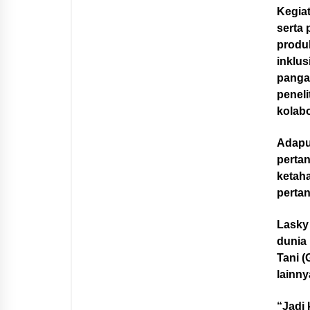
Kegiat
serta
produk
inklu
panga
peneli
kolabo
Adapu
perta
ketah
pertan
Lasky
dunia 
Tani (
lainny
“Jadi 