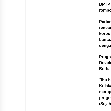
BPTP 
rombo
Perte
renca
korpo
bantu
dengan
Progra
Devel
Berbas
“Ibu 
Kolak
merup
progr
(Seja