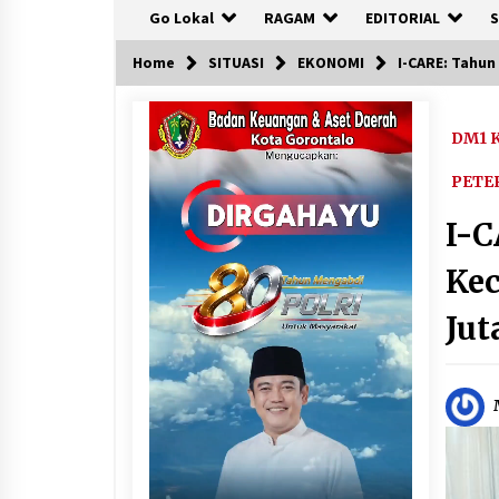
Go Lokal
RAGAM
EDITORIAL
S
Home
SITUASI
EKONOMI
I-CARE: Tahun
DM1 K
PETE
I-C
Kec
Jut