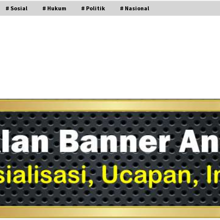
# Sosial
# Hukum
# Politik
# Nasional