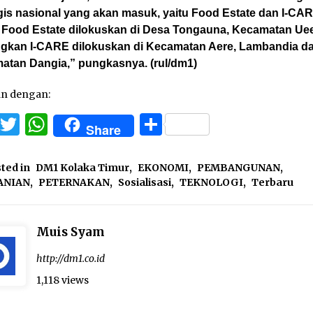
gis nasional yang akan masuk, yaitu Food Estate dan I-CAR
 Food Estate dilokuskan di Desa Tongauna, Kecamatan Uee
gkan I-CARE dilokuskan di Kecamatan Aere, Lambandia d
atan Dangia,” pungkasnya. (rul/dm1)
an dengan:
Facebook
Twitter
WhatsApp
Share
Share
ted in
DM1 Kolaka Timur
,
EKONOMI
,
PEMBANGUNAN
,
ANIAN
,
PETERNAKAN
,
Sosialisasi
,
TEKNOLOGI
,
Terbaru
Muis Syam
http://dm1.co.id
1,118 views