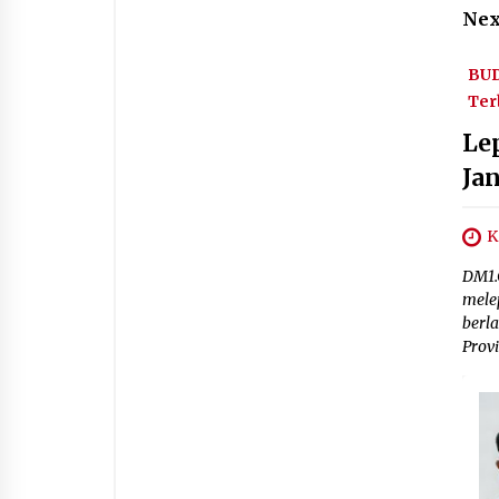
Nex
BU
Ter
Le
Jan
K
DM1.
mele
berla
Provi