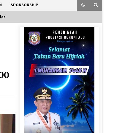
N
SPONSORSHIP
lar
l
100