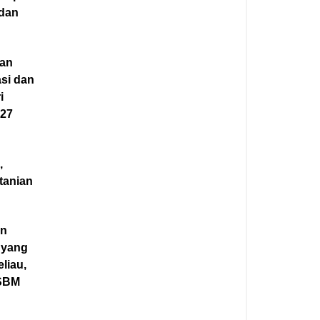
 dan
kan
si dan
i
027
,
tanian
an
 yang
liau,
 SBM