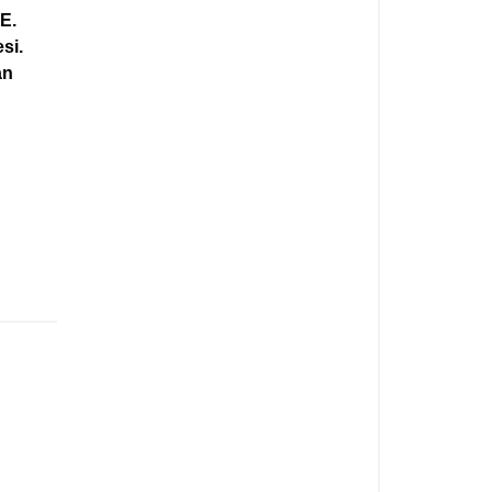
E.
si.
an