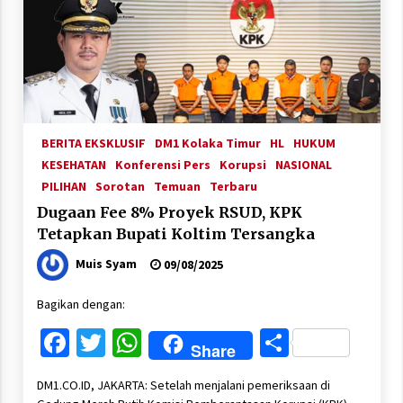
BERITA EKSKLUSIF
DM1 Kolaka Timur
HL
HUKUM
KESEHATAN
Konferensi Pers
Korupsi
NASIONAL
PILIHAN
Sorotan
Temuan
Terbaru
Dugaan Fee 8% Proyek RSUD, KPK
Tetapkan Bupati Koltim Tersangka
Muis Syam
09/08/2025
Bagikan dengan:
Facebook
Twitter
WhatsApp
Share
Share
DM1.CO.ID, JAKARTA: Setelah menjalani pemeriksaan di