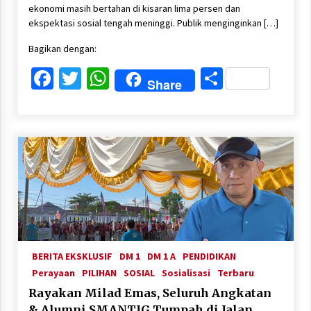
ekonomi masih bertahan di kisaran lima persen dan
ekspektasi sosial tengah meninggi. Publik menginginkan […]
Bagikan dengan:
Facebook
Twitter
WhatsApp
Share
Share
BERITA EKSKLUSIF
DM 1
DM 1 A
PENDIDIKAN
Perayaan
PILIHAN
SOSIAL
Sosialisasi
Terbaru
Rayakan Milad Emas, Seluruh Angkatan
& Alumni SMANTIG Tumpah di Jalan