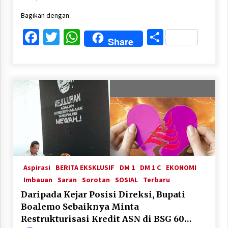
Bagikan dengan:
Facebook
Twitter
WhatsApp
Share
Share
Aspirasi
BERITA EKSKLUSIF
DM 1
DM 1 C
EKONOMI
Imbauan
Saran
Sorotan
SOSIAL
Terbaru
Daripada Kejar Posisi Direksi, Bupati
Boalemo Sebaiknya Minta
Restrukturisasi Kredit ASN di BSG 60