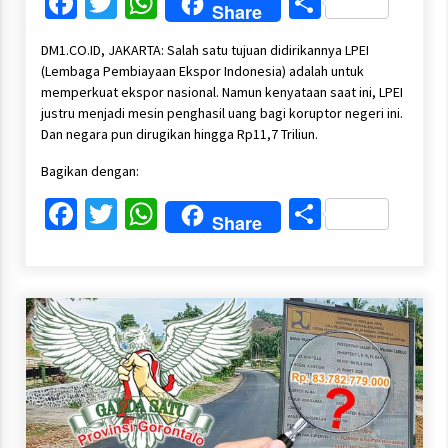
Facebook
Twitter
WhatsApp
Share
Share
DM1.CO.ID, JAKARTA: Salah satu tujuan didirikannya LPEI
(Lembaga Pembiayaan Ekspor Indonesia) adalah untuk
memperkuat ekspor nasional. Namun kenyataan saat ini, LPEI
justru menjadi mesin penghasil uang bagi koruptor negeri ini.
Dan negara pun dirugikan hingga Rp11,7 Triliun.
Bagikan dengan:
Facebook
Twitter
WhatsApp
Share
Share