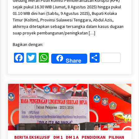
Gedung Merah Putih Komisi Pemberantasan Korupsi (KPK)
sejak pukul 16.30 WIB (Jumat, 8 Agustus 2025) hingga pukul
01.10 WIB dini hari (Sabtu, 9 Agustus 2025), Bupati Kolaka
Timur (Koltim), Provinsi Sulawesi Tenggara, Abdul Azis,
akhirnya ditetapkan sebagai tersangka dalam kasus dugaan
suap proyek pembangunan/peningkatan […]
Bagikan dengan:
Facebook
Twitter
WhatsApp
Share
Share
BERITA EKSKLUSIF
DM 1
DM 1 A
PENDIDIKAN
PILIHAN