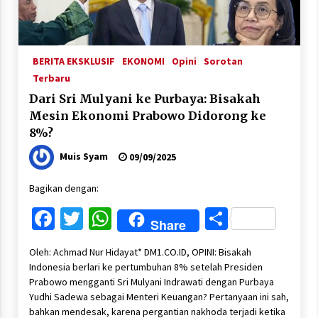
BERITA EKSKLUSIF
EKONOMI
Opini
Sorotan
Terbaru
Dari Sri Mulyani ke Purbaya: Bisakah
Mesin Ekonomi Prabowo Didorong ke
8%?
Muis Syam
09/09/2025
Bagikan dengan:
Facebook
Twitter
WhatsApp
Share
Share
Oleh: Achmad Nur Hidayat* DM1.CO.ID, OPINI: Bisakah
Indonesia berlari ke pertumbuhan 8% setelah Presiden
Prabowo mengganti Sri Mulyani Indrawati dengan Purbaya
Yudhi Sadewa sebagai Menteri Keuangan? Pertanyaan ini sah,
bahkan mendesak, karena pergantian nakhoda terjadi ketika