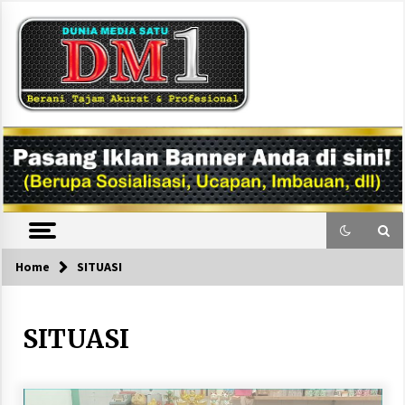
Skip
to
content
DM1
Home
SITUASI
SITUASI