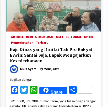
ARTIKEL
BERITA EKSKLUSIF
DM 1
EDITORIAL
Kritik
Pemerintahan
Terbaru
Baju Dinas yang Dinilai Tak Pro Rakyat,
Erwin: Santai Saja, Bapak Mengajarkan
Kesederhanaan
Muis Syam
05/08/2026
Bagikan dengan:
Facebook
Twitter
WhatsApp
Share
Share
DM1.CO.ID, EDITORIAL: Umar Karim, yang biasa disapa dengan
sebutan UK, adalah salah seorang Anggota Komisi I DPRD