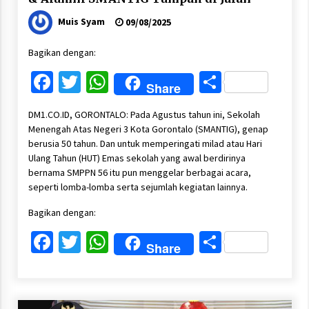
Muis Syam
09/08/2025
Bagikan dengan:
Facebook
Twitter
WhatsApp
Share
Share
DM1.CO.ID, GORONTALO: Pada Agustus tahun ini, Sekolah
Menengah Atas Negeri 3 Kota Gorontalo (SMANTIG), genap
berusia 50 tahun. Dan untuk memperingati milad atau Hari
Ulang Tahun (HUT) Emas sekolah yang awal berdirinya
bernama SMPPN 56 itu pun menggelar berbagai acara,
seperti lomba-lomba serta sejumlah kegiatan lainnya.
Bagikan dengan:
Facebook
Twitter
WhatsApp
Share
Share