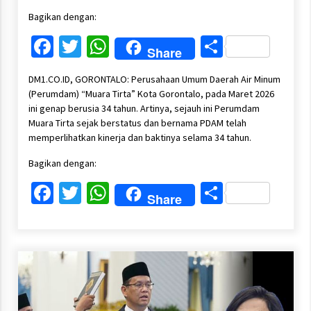
Bagikan dengan:
Facebook
Twitter
WhatsApp
Share
Share
DM1.CO.ID, GORONTALO: Perusahaan Umum Daerah Air Minum
(Perumdam) “Muara Tirta” Kota Gorontalo, pada Maret 2026
ini genap berusia 34 tahun. Artinya, sejauh ini Perumdam
Muara Tirta sejak berstatus dan bernama PDAM telah
memperlihatkan kinerja dan baktinya selama 34 tahun.
Bagikan dengan:
Facebook
Twitter
WhatsApp
Share
Share