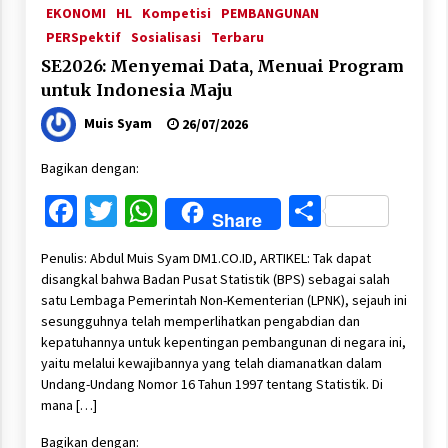
EKONOMI
HL
Kompetisi
PEMBANGUNAN
PERSpektif
Sosialisasi
Terbaru
SE2026: Menyemai Data, Menuai Program
untuk Indonesia Maju
Muis Syam
26/07/2026
Bagikan dengan:
Facebook
Twitter
WhatsApp
Share
Share
Penulis: Abdul Muis Syam DM1.CO.ID, ARTIKEL: Tak dapat
disangkal bahwa Badan Pusat Statistik (BPS) sebagai salah
satu Lembaga Pemerintah Non-Kementerian (LPNK), sejauh ini
sesungguhnya telah memperlihatkan pengabdian dan
kepatuhannya untuk kepentingan pembangunan di negara ini,
yaitu melalui kewajibannya yang telah diamanatkan dalam
Undang-Undang Nomor 16 Tahun 1997 tentang Statistik. Di
mana […]
Bagikan dengan: