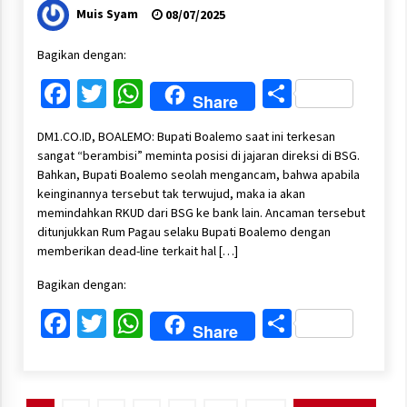
Persen
Muis Syam
08/07/2025
Bagikan dengan:
Facebook
Twitter
WhatsApp
Share
Share
DM1.CO.ID, BOALEMO: Bupati Boalemo saat ini terkesan
sangat “berambisi” meminta posisi di jajaran direksi di BSG.
Bahkan, Bupati Boalemo seolah mengancam, bahwa apabila
keinginannya tersebut tak terwujud, maka ia akan
memindahkan RKUD dari BSG ke bank lain. Ancaman tersebut
ditunjukkan Rum Pagau selaku Bupati Boalemo dengan
memberikan dead-line terkait hal […]
Bagikan dengan:
Facebook
Twitter
WhatsApp
Share
Share