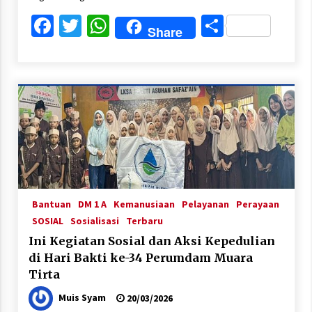
Facebook
Twitter
WhatsApp
Share
Share
Bantuan
DM 1 A
Kemanusiaan
Pelayanan
Perayaan
SOSIAL
Sosialisasi
Terbaru
Ini Kegiatan Sosial dan Aksi Kepedulian
di Hari Bakti ke-34 Perumdam Muara
Tirta
Muis Syam
20/03/2026