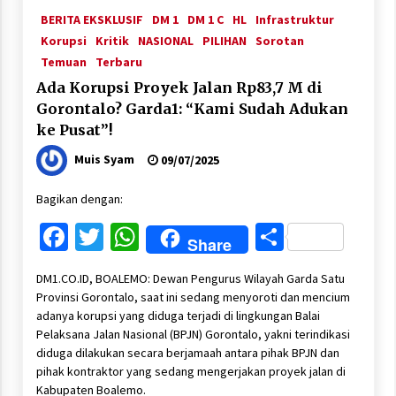
BERITA EKSKLUSIF
DM 1
DM 1 C
HL
Infrastruktur
Korupsi
Kritik
NASIONAL
PILIHAN
Sorotan
Temuan
Terbaru
Ada Korupsi Proyek Jalan Rp83,7 M di
Gorontalo? Garda1: “Kami Sudah Adukan
ke Pusat”!
Muis Syam
09/07/2025
Bagikan dengan:
Facebook
Twitter
WhatsApp
Share
Share
DM1.CO.ID, BOALEMO: Dewan Pengurus Wilayah Garda Satu
Provinsi Gorontalo, saat ini sedang menyoroti dan mencium
adanya korupsi yang diduga terjadi di lingkungan Balai
Pelaksana Jalan Nasional (BPJN) Gorontalo, yakni terindikasi
diduga dilakukan secara berjamaah antara pihak BPJN dan
pihak kontraktor yang sedang mengerjakan proyek jalan di
Kabupaten Boalemo.