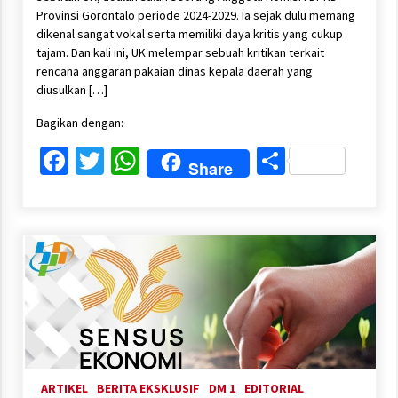
Provinsi Gorontalo periode 2024-2029. Ia sejak dulu memang
dikenal sangat vokal serta memiliki daya kritis yang cukup
tajam. Dan kali ini, UK melempar sebuah kritikan terkait
rencana anggaran pakaian dinas kepala daerah yang
diusulkan […]
Bagikan dengan:
Facebook
Twitter
WhatsApp
Share
Share
ARTIKEL
BERITA EKSKLUSIF
DM 1
EDITORIAL