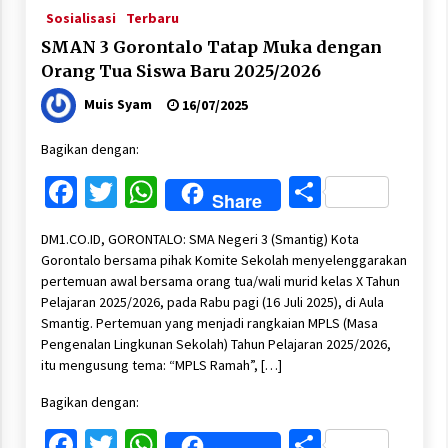
Sosialisasi
Terbaru
SMAN 3 Gorontalo Tatap Muka dengan
Orang Tua Siswa Baru 2025/2026
Muis Syam
16/07/2025
Bagikan dengan:
Facebook
Twitter
WhatsApp
Share
Share
DM1.CO.ID, GORONTALO: SMA Negeri 3 (Smantig) Kota
Gorontalo bersama pihak Komite Sekolah menyelenggarakan
pertemuan awal bersama orang tua/wali murid kelas X Tahun
Pelajaran 2025/2026, pada Rabu pagi (16 Juli 2025), di Aula
Smantig. Pertemuan yang menjadi rangkaian MPLS (Masa
Pengenalan Lingkunan Sekolah) Tahun Pelajaran 2025/2026,
itu mengusung tema: “MPLS Ramah”, […]
Bagikan dengan:
Facebook
Twitter
WhatsApp
Share