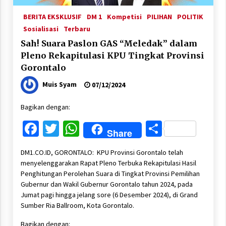
BERITA EKSKLUSIF
DM 1
Kompetisi
PILIHAN
POLITIK
Sosialisasi
Terbaru
Sah! Suara Paslon GAS “Meledak” dalam
Pleno Rekapitulasi KPU Tingkat Provinsi
Gorontalo
Muis Syam
07/12/2024
Bagikan dengan:
Facebook
Twitter
WhatsApp
Share
Share
DM1.CO.ID, GORONTALO: KPU Provinsi Gorontalo telah
menyelenggarakan Rapat Pleno Terbuka Rekapitulasi Hasil
Penghitungan Perolehan Suara di Tingkat Provinsi Pemilihan
Gubernur dan Wakil Gubernur Gorontalo tahun 2024, pada
Jumat pagi hingga jelang sore (6 Desember 2024), di Grand
Sumber Ria Ballroom, Kota Gorontalo.
Bagikan dengan: