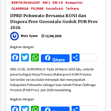
BERITA EKSKLUSIF
DM 1
DM 1 D
Kompetisi
OLAHRAGA
PILIHAN
Sosialisasi
Terbaru
DPRD Pohuwato Bersama KONI dan
Dispora Prov Gorontalo Godok POR-Prov
2026
Muis Syam
11/06/2025
Bagikan dengan:
Facebook
Twitter
WhatsApp
Share
Share
DM1.CO.ID, GORONTALO: Pada 26 Maret 2025 lalu, seluruh
peserta Rapat Kerja Provinsi (Rakerprov) KONI Provinsi
Gorontalo secara bulat menunjuk dan menyepakati
Kabupaten Pohuwato sebagai tuan rumah Pekan Olahraga
Provinsi (POR-Prov) Juni 2026 mendatang.
Bagikan dengan:
Facebook
Twitter
WhatsApp
Share