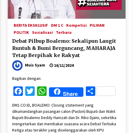
BERITA EKSKLUSIF
DM 1 C
Kompetisi
PILIHAN
POLITIK
Sosialisasi
Terbaru
Debat Pilbup Boalemo: Sekalipun Langit
Runtuh & Bumi Berguncang, MAHARAJA
Tetap Berpihak ke Rakyat
Muis Syam
16/11/2024
Bagikan dengan:
Facebook
Twitter
WhatsApp
Share
Share
DM1.CO.ID, BOALEMO: Closing statement yang
dikumandangkan pasangan calon (Paslon) Bupati dan Wakil
Bupati Boalemo Deddy Hamzah dan Dr. Riko Djaini, seketika
mengetarkan dan membakar suasana acara Debat Terbuka
Ketiga atau terakhir yang diselenggarakan oleh KPU