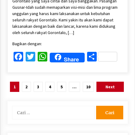
Gorontalo yang saya cintai dan saya banggakan. Pasangan
Gusnar-Idah sudah memaparkan visi-misi dan lima program
unggulan yang harus kami laksanakan untuk kebutuhan
seluruh rakyat Gorontalo. Kami yakin itu akan kami dapat
laksanakan dengan baik dan lancar, karena kami didukung
oleh seluruh rakyat Gorontalo, […]
Bagikan dengan:
Facebook
Twitter
WhatsApp
Share
Share
Paginasi
1
2
3
4
5
…
10
Next
pos
Cari
untuk: