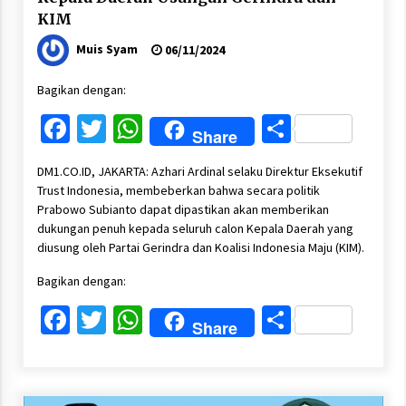
KIM
Muis Syam
06/11/2024
Bagikan dengan:
Facebook
Twitter
WhatsApp
Share
Share
DM1.CO.ID, JAKARTA: Azhari Ardinal selaku Direktur Eksekutif
Trust Indonesia, membeberkan bahwa secara politik
Prabowo Subianto dapat dipastikan akan memberikan
dukungan penuh kepada seluruh calon Kepala Daerah yang
diusung oleh Partai Gerindra dan Koalisi Indonesia Maju (KIM).
Bagikan dengan:
Facebook
Twitter
WhatsApp
Share
Share