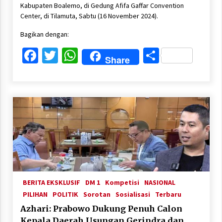
Kabupaten Boalemo, di Gedung Afifa Gaffar Convention
Center, di Tilamuta, Sabtu (16 November 2024).
Bagikan dengan:
Facebook
Twitter
WhatsApp
Share
Share
BERITA EKSKLUSIF
DM 1
Kompetisi
NASIONAL
PILIHAN
POLITIK
Sorotan
Sosialisasi
Terbaru
Azhari: Prabowo Dukung Penuh Calon
Kepala Daerah Usungan Gerindra dan