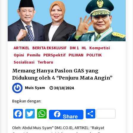
ARTIKEL
BERITA EKSKLUSIF
DM 1
HL
Kompetisi
Opini
Pemilu
PERSpektif
PILIHAN
POLITIK
Sosialisasi
Terbaru
Memang Hanya Paslon GAS yang
Didukung oleh 4 “Penjuru Mata Angin”
Muis Syam
30/10/2024
Bagikan dengan:
Facebook
Twitter
WhatsApp
Share
Share
Oleh: Abdul Muis Syam* DM1.CO.ID, ARTIKEL: “Rakyat