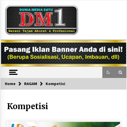
Skip
to
content
DM1
Home
RAGAM
Kompetisi
Kompetisi