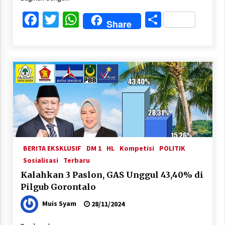
Facebook
Twitter
WhatsApp
Share
Share
BERITA EKSKLUSIF
DM 1
HL
Kompetisi
POLITIK
Sosialisasi
Terbaru
Kalahkan 3 Paslon, GAS Unggul 43,40% di
Pilgub Gorontalo
Muis Syam
28/11/2024