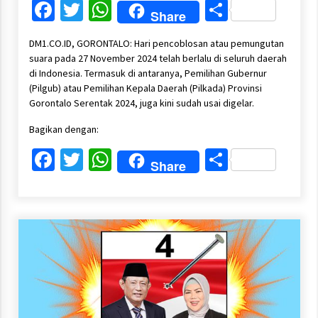
Facebook
Twitter
WhatsApp
Share
Share
DM1.CO.ID, GORONTALO: Hari pencoblosan atau pemungutan
suara pada 27 November 2024 telah berlalu di seluruh daerah
di Indonesia. Termasuk di antaranya, Pemilihan Gubernur
(Pilgub) atau Pemilihan Kepala Daerah (Pilkada) Provinsi
Gorontalo Serentak 2024, juga kini sudah usai digelar.
Bagikan dengan:
Facebook
Twitter
WhatsApp
Share
Share