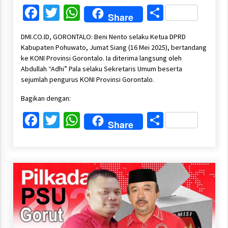
Facebook
Twitter
WhatsApp
Share
Share
DMI.CO.ID, GORONTALO: Beni Nento selaku Ketua DPRD
Kabupaten Pohuwato, Jumat Siang (16 Mei 2025), bertandang
ke KONI Provinsi Gorontalo. Ia diterima langsung oleh
Abdullah “Adhi” Pala selaku Sekretaris Umum beserta
sejumlah pengurus KONI Provinsi Gorontalo.
Bagikan dengan:
Facebook
Twitter
WhatsApp
Share
Share