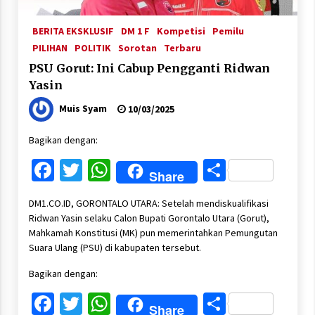
BERITA EKSKLUSIF
DM 1 F
Kompetisi
Pemilu
PILIHAN
POLITIK
Sorotan
Terbaru
PSU Gorut: Ini Cabup Pengganti Ridwan
Yasin
Muis Syam
10/03/2025
Bagikan dengan:
Facebook
Twitter
WhatsApp
Share
Share
DM1.CO.ID, GORONTALO UTARA: Setelah mendiskualifikasi
Ridwan Yasin selaku Calon Bupati Gorontalo Utara (Gorut),
Mahkamah Konstitusi (MK) pun memerintahkan Pemungutan
Suara Ulang (PSU) di kabupaten tersebut.
Bagikan dengan:
Facebook
Twitter
WhatsApp
Share
Share