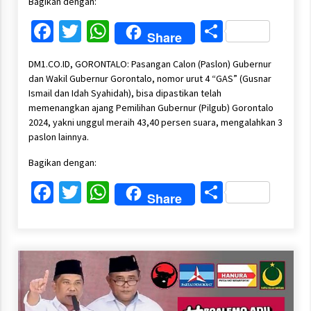
Bagikan dengan:
Facebook
Twitter
WhatsApp
Share
Share
DM1.CO.ID, GORONTALO: Pasangan Calon (Paslon) Gubernur
dan Wakil Gubernur Gorontalo, nomor urut 4 “GAS” (Gusnar
Ismail dan Idah Syahidah), bisa dipastikan telah
memenangkan ajang Pemilihan Gubernur (Pilgub) Gorontalo
2024, yakni unggul meraih 43,40 persen suara, mengalahkan 3
paslon lainnya.
Bagikan dengan:
Facebook
Twitter
WhatsApp
Share
Share