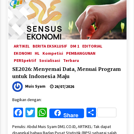
ARTIKEL
BERITA EKSKLUSIF
DM 1
EDITORIAL
EKONOMI
HL
Kompetisi
PEMBANGUNAN
PERSpektif
Sosialisasi
Terbaru
SE2026: Menyemai Data, Menuai Program
untuk Indonesia Maju
Muis Syam
26/07/2026
Bagikan dengan:
Facebook
Twitter
WhatsApp
Share
Share
Penulis: Abdul Muis Syam DM1.CO.ID, ARTIKEL: Tak dapat
disangkal bahwa Badan Pusat Statistik (BPS) sebagai salah