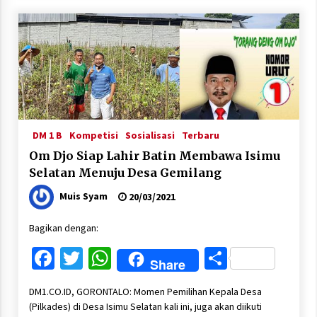
DM 1 B
Kompetisi
Sosialisasi
Terbaru
Om Djo Siap Lahir Batin Membawa Isimu
Selatan Menuju Desa Gemilang
Muis Syam
20/03/2021
Bagikan dengan:
Facebook
Twitter
WhatsApp
Share
Share
DM1.CO.ID, GORONTALO: Momen Pemilihan Kepala Desa
(Pilkades) di Desa Isimu Selatan kali ini, juga akan diikuti