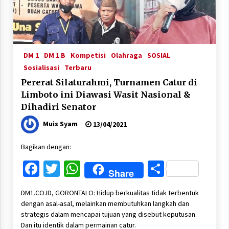
DM 1
DM 1 B
Kompetisi
Olahraga
SOSIAL
Sosialisasi
Terbaru
Pererat Silaturahmi, Turnamen Catur di
Limboto ini Diawasi Wasit Nasional &
Dihadiri Senator
Muis Syam
13/04/2021
Bagikan dengan:
Facebook
Twitter
WhatsApp
Share
Share
DM1.CO.ID, GORONTALO: Hidup berkualitas tidak terbentuk
dengan asal-asal, melainkan membutuhkan langkah dan
strategis dalam mencapai tujuan yang disebut keputusan.
Dan itu identik dalam permainan catur.