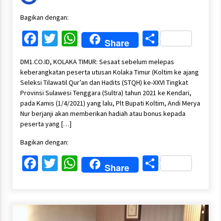
Bagikan dengan:
Facebook
Twitter
WhatsApp
Share
Share
DM1.CO.ID, KOLAKA TIMUR: Sesaat sebelum melepas
keberangkatan peserta utusan Kolaka Timur (Koltim ke ajang
Seleksi Tilawatil Qur’an dan Hadits (STQH) ke-XXVI Tingkat
Provinsi Sulawesi Tenggara (Sultra) tahun 2021 ke Kendari,
pada Kamis (1/4/2021) yang lalu, Plt Bupati Koltim, Andi Merya
Nur berjanji akan memberikan hadiah atau bonus kepada
peserta yang […]
Bagikan dengan:
Facebook
Twitter
WhatsApp
Share
Share