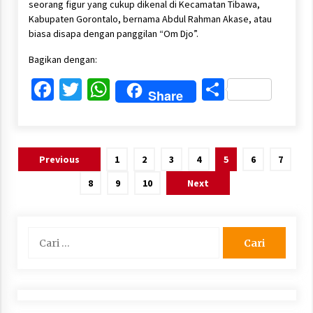
seorang figur yang cukup dikenal di Kecamatan Tibawa,
Kabupaten Gorontalo, bernama Abdul Rahman Akase, atau
biasa disapa dengan panggilan “Om Djo”.
Bagikan dengan:
Facebook
Twitter
WhatsApp
Share
Share
Paginasi
Previous
1
2
3
4
5
6
7
pos
8
9
10
Next
Cari
untuk: