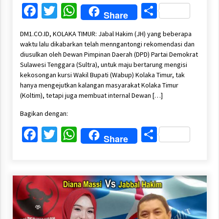
Facebook
Twitter
WhatsApp
Share
Share
DM1.CO.ID, KOLAKA TIMUR: Jabal Hakim (JH) yang beberapa
waktu lalu dikabarkan telah menngantongi rekomendasi dan
diusulkan oleh Dewan Pimpinan Daerah (DPD) Partai Demokrat
Sulawesi Tenggara (Sultra), untuk maju bertarung mengisi
kekosongan kursi Wakil Bupati (Wabup) Kolaka Timur, tak
hanya mengejutkan kalangan masyarakat Kolaka Timur
(Koltim), tetapi juga membuat internal Dewan […]
Bagikan dengan:
Facebook
Twitter
WhatsApp
Share
Share