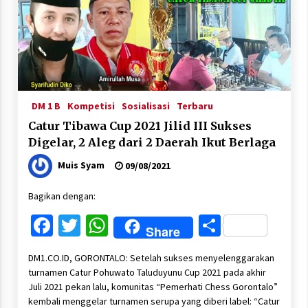
DM 1 B
Kompetisi
Sosialisasi
Terbaru
Catur Tibawa Cup 2021 Jilid III Sukses
Digelar, 2 Aleg dari 2 Daerah Ikut Berlaga
Muis Syam
09/08/2021
Bagikan dengan:
Facebook
Twitter
WhatsApp
Share
Share
DM1.CO.ID, GORONTALO: Setelah sukses menyelenggarakan
turnamen Catur Pohuwato Taluduyunu Cup 2021 pada akhir
Juli 2021 pekan lalu, komunitas “Pemerhati Chess Gorontalo”
kembali menggelar turnamen serupa yang diberi label: “Catur