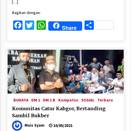
[…]
Bagikan dengan:
Facebook
Twitter
WhatsApp
Share
Share
BUDAYA
DM 1
DM 1 B
Kompetisi
SOSIAL
Terbaru
Komunitas Catur Kabgor, Bertanding
Sambil Bukber
Muis Syam
10/05/2021