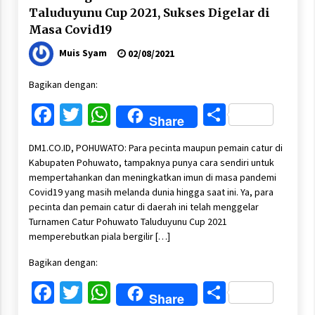
Taluduyunu Cup 2021, Sukses Digelar di
Masa Covid19
Muis Syam
02/08/2021
Bagikan dengan:
Facebook
Twitter
WhatsApp
Share
Share
DM1.CO.ID, POHUWATO: Para pecinta maupun pemain catur di
Kabupaten Pohuwato, tampaknya punya cara sendiri untuk
mempertahankan dan meningkatkan imun di masa pandemi
Covid19 yang masih melanda dunia hingga saat ini. Ya, para
pecinta dan pemain catur di daerah ini telah menggelar
Turnamen Catur Pohuwato Taluduyunu Cup 2021
memperebutkan piala bergilir […]
Bagikan dengan:
Facebook
Twitter
WhatsApp
Share
Share