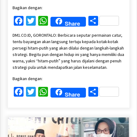
Bagikan dengan:
Facebook
Twitter
WhatsApp
Share
Share
DM1.CO.ID, GORONTALO: Berbicara seputar permainan catur,
tentu bayangan akan langsung tertuju kepada kotak-kotak
persegi hitam-putih yang akan dilalui dengan langkah-langkah
strategi. Begitu pun dengan hidup ini yang hanya memiliki dua
warna, yakni “hitam-putih” yang harus dijalani dengan penuh
strategi pula untuk mendapatkan jalan keselamatan.
Bagikan dengan:
Facebook
Twitter
WhatsApp
Share
Share