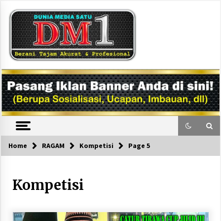
Skip
to
content
DM1
Home
RAGAM
Kompetisi
Page 5
Kompetisi