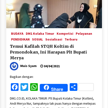
BUDAYA
DM1 Kolaka Timur
Kompetisi
Pelayanan
PENDIDIKAN
SOSIAL
Sosialisasi
Terbaru
Temui Kafilah STQH Koltim di
Pemondokan, Ini Harapan Plt Bupati
Merya
Muis Syam
04/04/2021
Bagikan dengan:
Facebook
Twitter
WhatsApp
Share
Share
DM1.CO.ID, KOLAKA TIMUR: Plt Bupati Kolaka Timur (Koltim),
Andi Merya Nur, tampaknya tak puas hanya dengan melepas