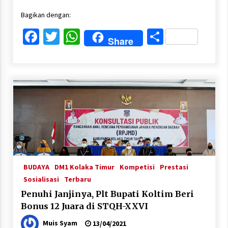
Bagikan dengan:
Facebook
Twitter
WhatsApp
Share
Share
BUDAYA
DM1 Kolaka Timur
Kompetisi
Prestasi
Sosialisasi
Terbaru
Penuhi Janjinya, Plt Bupati Koltim Beri
Bonus 12 Juara di STQH-XXVI
Muis Syam
13/04/2021