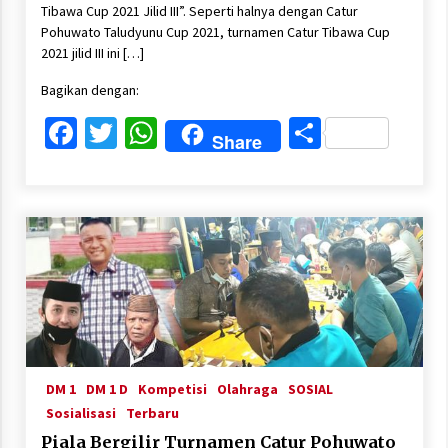
Tibawa Cup 2021 Jilid III”. Seperti halnya dengan Catur
Pohuwato Taludyunu Cup 2021, turnamen Catur Tibawa Cup
2021 jilid III ini […]
Bagikan dengan:
Facebook
Twitter
WhatsApp
Share
Share
DM 1
DM 1 D
Kompetisi
Olahraga
SOSIAL
Sosialisasi
Terbaru
Piala Bergilir Turnamen Catur Pohuwato