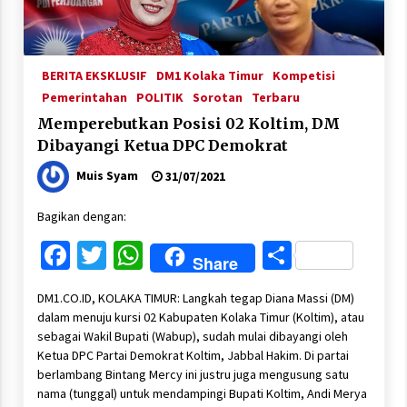
BERITA EKSKLUSIF
DM1 Kolaka Timur
Kompetisi
Pemerintahan
POLITIK
Sorotan
Terbaru
Memperebutkan Posisi 02 Koltim, DM
Dibayangi Ketua DPC Demokrat
Muis Syam
31/07/2021
Bagikan dengan:
Facebook
Twitter
WhatsApp
Share
Share
DM1.CO.ID, KOLAKA TIMUR: Langkah tegap Diana Massi (DM)
dalam menuju kursi 02 Kabupaten Kolaka Timur (Koltim), atau
sebagai Wakil Bupati (Wabup), sudah mulai dibayangi oleh
Ketua DPC Partai Demokrat Koltim, Jabbal Hakim. Di partai
berlambang Bintang Mercy ini justru juga mengusung satu
nama (tunggal) untuk mendampingi Bupati Koltim, Andi Merya