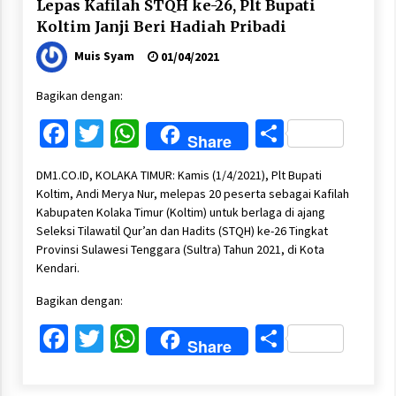
Lepas Kafilah STQH ke-26, Plt Bupati
Koltim Janji Beri Hadiah Pribadi
Muis Syam
01/04/2021
Bagikan dengan:
Facebook
Twitter
WhatsApp
Share
Share
DM1.CO.ID, KOLAKA TIMUR: Kamis (1/4/2021), Plt Bupati
Koltim, Andi Merya Nur, melepas 20 peserta sebagai Kafilah
Kabupaten Kolaka Timur (Koltim) untuk berlaga di ajang
Seleksi Tilawatil Qur’an dan Hadits (STQH) ke-26 Tingkat
Provinsi Sulawesi Tenggara (Sultra) Tahun 2021, di Kota
Kendari.
Bagikan dengan:
Facebook
Twitter
WhatsApp
Share
Share