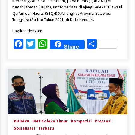
keberangkatan Kafilah Koltim, pada Kamis (1/4/2021) di
rumah jabatan (Rujab), untuk berlaga di ajang Seleksi Tilawatil
Qur’an dan Hadits (STQH) XXVI tingkat Provinsi Sulawesi
Tenggara (Sultra) Tahun 2021, di Kota Kendari.
Bagikan dengan:
Facebook
Twitter
WhatsApp
Share
Share
BUDAYA
DM1 Kolaka Timur
Kompetisi
Prestasi
Sosialisasi
Terbaru