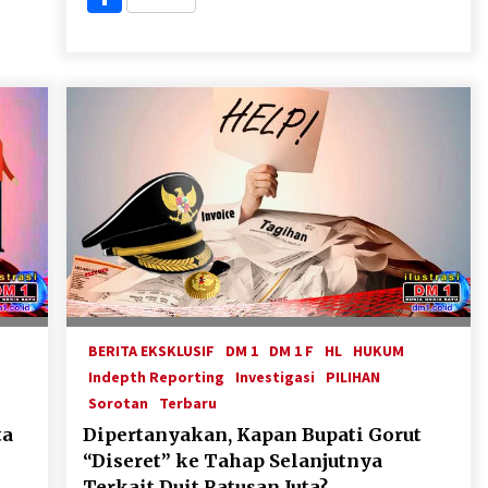
BERITA EKSKLUSIF
DM 1
DM 1 F
HL
HUKUM
Indepth Reporting
Investigasi
PILIHAN
Sorotan
Terbaru
ta
Dipertanyakan, Kapan Bupati Gorut
“Diseret” ke Tahap Selanjutnya
Terkait Duit Ratusan Juta?