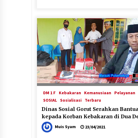
DM 1 F
Kebakaran
Kemanusiaan
Pelayanan
SOSIAL
Sosialisasi
Terbaru
Dinas Sosial Gorut Serahkan Bantu
kepada Korban Kebakaran di Dua D
Muis Syam
23/04/2021