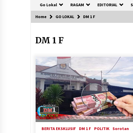
Go Lokal
RAGAM
EDITORIAL
S
Home
GO LOKAL
DM 1 F
DM 1 F
BERITA EKSKLUSIF
DM 1 F
POLITIK
Sorotan