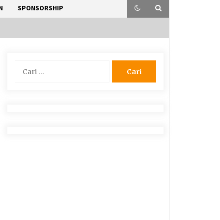
N
SPONSORSHIP
Cari
untuk: