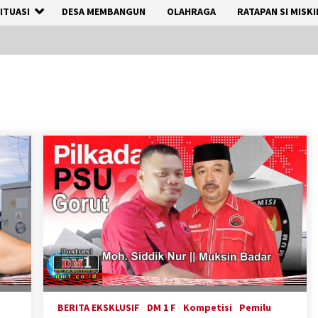
ITUASI
DESA MEMBANGUN
OLAHRAGA
RATAPAN SI MISKI
BERITA EKSKLUSIF
DM 1 F
Kompetisi
Pemilu