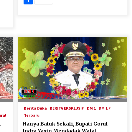
Berita Duka
BERITA EKSKLUSIF
DM 1
DM 1 F
iral
Terbaru
i
Hanya Batuk Sekali, Bupati Gorut
Indra Yasin Mendadak Wafat