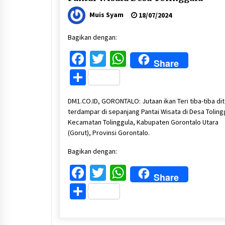
Muis Syam
18/07/2024
Bagikan dengan:
Facebook
Twitter
WhatsApp
Share
Share
DM1.CO.ID, GORONTALO: Jutaan ikan Teri tiba-tiba di
terdampar di sepanjang Pantai Wisata di Desa Toling
Kecamatan Tolinggula, Kabupaten Gorontalo Utara
(Gorut), Provinsi Gorontalo.
Bagikan dengan:
Facebook
Twitter
WhatsApp
Share
Share