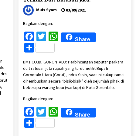
Muis Syam
03/09/2021
Bagikan dengan:
Facebook
Twitter
WhatsApp
Share
Share
an
DM1.CO.ID, GORONTALO: Perbincangan seputar perkara
alo
duit ratusan juta rupiah yang turut melilit Bupati
ndra
Gorontalo Utara (Gorut), Indra Yasin, saat ini cukup ramai
Gorut
dihembuskan secara “bisik-bisik” oleh sejumlah pihak di
u,
beberapa warung kopi (warkop) di Kota Gorontalo.
]
Bagikan dengan:
Facebook
Twitter
WhatsApp
Share
Share