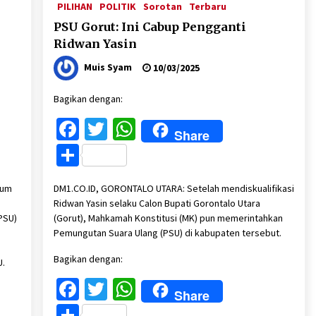
PILIHAN
POLITIK
Sorotan
Terbaru
PSU Gorut: Ini Cabup Pengganti
Ridwan Yasin
Muis Syam
10/03/2025
Bagikan dengan:
Facebook
Twitter
WhatsApp
Share
Share
lum
DM1.CO.ID, GORONTALO UTARA: Setelah mendiskualifikasi
Ridwan Yasin selaku Calon Bupati Gorontalo Utara
PSU)
(Gorut), Mahkamah Konstitusi (MK) pun memerintahkan
Pemungutan Suara Ulang (PSU) di kabupaten tersebut.
Bagikan dengan:
U.
Facebook
Twitter
WhatsApp
Share
Share