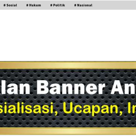
# Sosial
# Hukum
# Politik
# Nasional