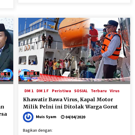
DM 1
DM 1 F
Peristiwa
SOSIAL
Terbaru
Virus
Khawatir Bawa Virus, Kapal Motor
an
Milik Pelni ini Ditolak Warga Gorut
esa
Muis Syam
04/04/2020
Bagikan dengan: