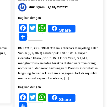
Muis Syam
03/03/2022
Bagikan dengan:
Facebook
Twitter
WhatsApp
Share
Share
temui
DM1.CO.ID, GORONTALO: Kamis dini hari atau jelang salat
gula,
Subuh (3/3/2022) sekitar pukul 04.30 WITA, Bupati
Gorontalo Utara (Gorut), Dr.H. Indra Yasin, SH, MH,
menghembuskan nafas terakhir. Kabar wafatnya orang
nomor satu di daerah terbungsu di Provinsi Gorontalo ini
langsung tersebar luas Kamis pagi-pagi tadi di sejumlah
media sosial seperti Facebook, […]
Bagikan dengan:
Facebook
Twitter
WhatsApp
Share
Share