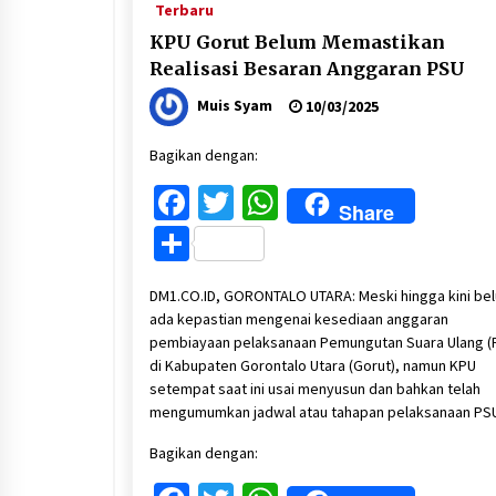
Terbaru
KPU Gorut Belum Memastikan
Realisasi Besaran Anggaran PSU
Muis Syam
10/03/2025
Bagikan dengan:
Facebook
Twitter
WhatsApp
Share
Share
DM1.CO.ID, GORONTALO UTARA: Meski hingga kini be
ada kepastian mengenai kesediaan anggaran
pembiayaan pelaksanaan Pemungutan Suara Ulang (
di Kabupaten Gorontalo Utara (Gorut), namun KPU
setempat saat ini usai menyusun dan bahkan telah
mengumumkan jadwal atau tahapan pelaksanaan PS
Bagikan dengan: