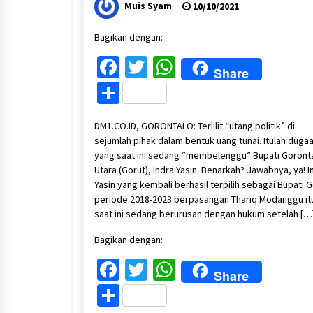
Muis Syam
10/10/2021
Bagikan dengan:
Facebook
Twitter
WhatsApp
Share
Share
DM1.CO.ID, GORONTALO: Terlilit “utang politik” di
sejumlah pihak dalam bentuk uang tunai. Itulah duga
yang saat ini sedang “membelenggu” Bupati Goront
Utara (Gorut), Indra Yasin. Benarkah? Jawabnya, ya! I
Yasin yang kembali berhasil terpilih sebagai Bupati 
periode 2018-2023 berpasangan Thariq Modanggu it
saat ini sedang berurusan dengan hukum setelah […
Bagikan dengan:
Facebook
Twitter
WhatsApp
Share
Share