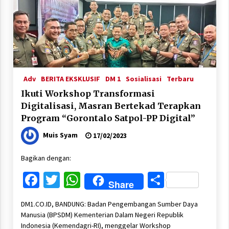
Adv
BERITA EKSKLUSIF
DM 1
Sosialisasi
Terbaru
Ikuti Workshop Transformasi
Digitalisasi, Masran Bertekad Terapkan
Program “Gorontalo Satpol-PP Digital”
Muis Syam
17/02/2023
Bagikan dengan:
Facebook
Twitter
WhatsApp
Share
Share
DM1.CO.ID, BANDUNG: Badan Pengembangan Sumber Daya
Manusia (BPSDM) Kementerian Dalam Negeri Republik
Indonesia (Kemendagri-RI), menggelar Workshop