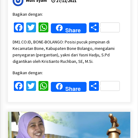
Muis Syam
27/11/2021
Bagikan dengan:
Facebook
Twitter
WhatsApp
Share
Share
DM1.CO.ID, BONE-BOLANGO: Posisi pucuk pimpinan di
Kecamatan Bone, Kabupaten Bone Bolango, mengalami
penyegaran (pergantian), yakni dari Yasni Hadju, S.Pd
digantikan oleh Kristianto Ruchban, SE, M.Si.
Bagikan dengan:
Facebook
Twitter
WhatsApp
Share
Share