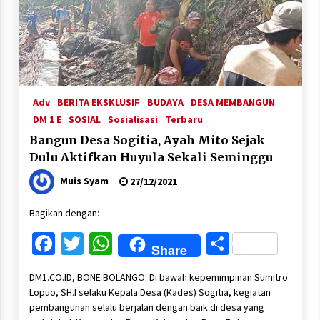
Adv
BERITA EKSKLUSIF
BUDAYA
DESA MEMBANGUN
DM 1 E
SOSIAL
Sosialisasi
Terbaru
Bangun Desa Sogitia, Ayah Mito Sejak
Dulu Aktifkan Huyula Sekali Seminggu
Muis Syam
27/12/2021
Bagikan dengan:
Facebook
Twitter
WhatsApp
Share
Share
DM1.CO.ID, BONE BOLANGO: Di bawah kepemimpinan Sumitro
Lopuo, SH.I selaku Kepala Desa (Kades) Sogitia, kegiatan
pembangunan selalu berjalan dengan baik di desa yang