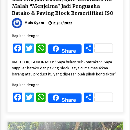
Malah “Menjelma” Jadi Pengusaha
Batako & Paving Block Bersertifikat ISO
Muis Syam
21/03/2022
Bagikan dengan:
Facebook
Twitter
WhatsApp
Share
Share
DM1.CO.ID, GORONTALO: “Saya bukan subkontraktor. Saya
supplier batako dan paving block, saya cuma masukkan
barang atau product itu yang dipesan oleh pihak kontraktor”.
Bagikan dengan:
Facebook
Twitter
WhatsApp
Share
Share