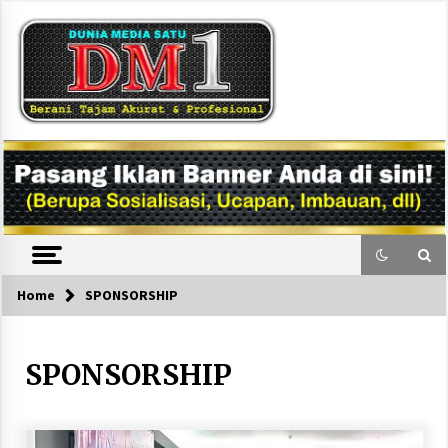
Skip
to
content
DM1
Home
SPONSORSHIP
SPONSORSHIP