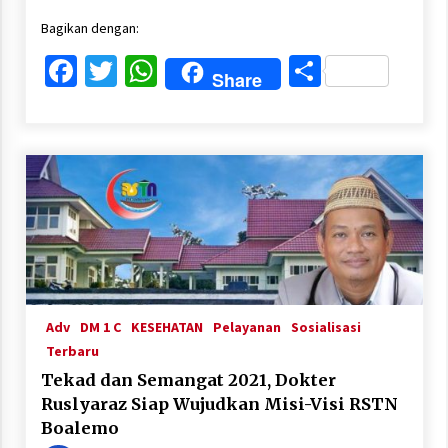
Bagikan dengan:
Facebook
Twitter
WhatsApp
Share
Share
Adv
DM 1 C
KESEHATAN
Pelayanan
Sosialisasi
Terbaru
Tekad dan Semangat 2021, Dokter
Ruslyaraz Siap Wujudkan Misi-Visi RSTN
Boalemo