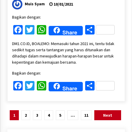
Muis Syam
10/01/2021
Bagikan dengan:
Facebook
Twitter
WhatsApp
Share
Share
DM1.CO.ID, BOALEMO: Memasuki tahun 2021 ini, tentu tidak
sedikit tugas serta tantangan yang harus ditunaikan dan
dihadapi dalam mewujudkan harapan-harapan besar untuk
kepentingan dan kemajuan bersama.
Bagikan dengan:
Facebook
Twitter
WhatsApp
Share
Share
Paginasi
1
2
3
4
5
…
11
Next
pos