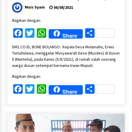
Muis Syam
06/08/2021
Bagikan dengan:
Facebook
Twitter
WhatsApp
Share
Share
DM1.CO.ID, BONE BOLANGO: Kepala Desa Molamahu, Erwis
Tumuhulawa, menggelar Musyawarah Desa (Musdes) di Dusun
II (Manteha), pada Kamis (5/8/2021), di rumah salah seorang
warga dusun setempat bernama Irwan Moputi.
Bagikan dengan:
Facebook
Twitter
WhatsApp
Share
Share