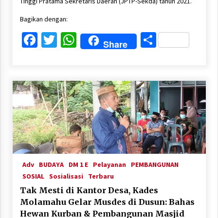
Tinggi Pratama Sekretaris Daerah (JPTP-Sekda) tahun 2021.
Bagikan dengan:
Facebook
Twitter
WhatsApp
Share
Share
Adv
BUDAYA
DM 1 E
Pelayanan
PEMBANGUNAN
SOSIAL
Sosialisasi
Terbaru
Tak Mesti di Kantor Desa, Kades
Molamahu Gelar Musdes di Dusun: Bahas
Hewan Kurban & Pembangunan Masjid