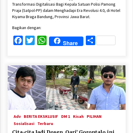
Transformasi Digitalisasi Bagi Kepala Satuan Polisi Pamong
Praja (Satpol-PP) dalam Menghadapi Era Revolusi 4.0, di Hotel
Kiyama Braga Bandung, Provinsi Jawa Barat.
Bagikan dengan:
Facebook
Twitter
WhatsApp
Share
Share
Adv
BERITA EKSKLUSIF
DM 1
Kisah
PILIHAN
Sosialisasi
Terbaru
Cita-cita Jadi Dosen, Qari’ Gorontalo ini