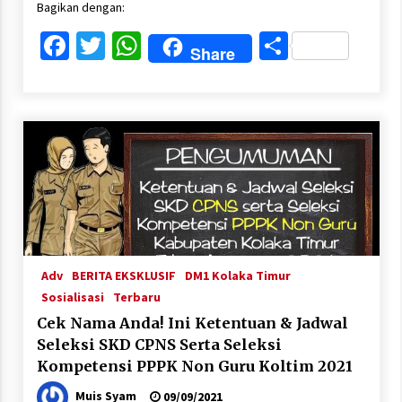
Bagikan dengan:
Facebook
Twitter
WhatsApp
Share
Share
Adv
BERITA EKSKLUSIF
DM1 Kolaka Timur
Sosialisasi
Terbaru
Cek Nama Anda! Ini Ketentuan & Jadwal
Seleksi SKD CPNS Serta Seleksi
Kompetensi PPPK Non Guru Koltim 2021
Muis Syam
09/09/2021