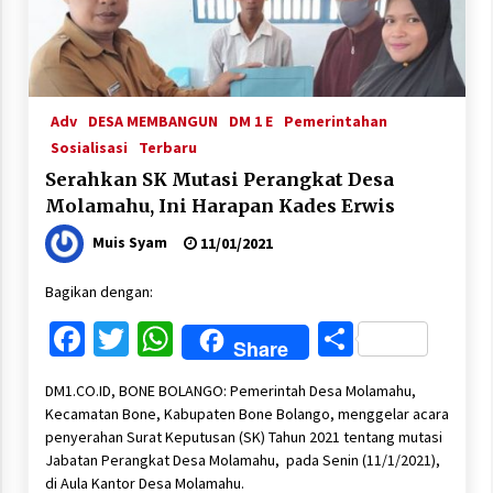
Adv
DESA MEMBANGUN
DM 1 E
Pemerintahan
Sosialisasi
Terbaru
Serahkan SK Mutasi Perangkat Desa
Molamahu, Ini Harapan Kades Erwis
Muis Syam
11/01/2021
Bagikan dengan:
Facebook
Twitter
WhatsApp
Share
Share
DM1.CO.ID, BONE BOLANGO: Pemerintah Desa Molamahu,
Kecamatan Bone, Kabupaten Bone Bolango, menggelar acara
penyerahan Surat Keputusan (SK) Tahun 2021 tentang mutasi
Jabatan Perangkat Desa Molamahu, pada Senin (11/1/2021),
di Aula Kantor Desa Molamahu.