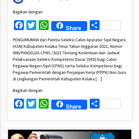
Bagikan dengan:
Facebook
Twitter
WhatsApp
Share
Share
PENGUMUMAN dari Panitia Seleksi Calon Aparatur Sipil Negara
(ASN) Kabupaten Kolaka Timur Tahun Anggaran 2021, Nomor:
006/PANSELDA-CPNS /2021 Tentang Ketentuan dan Jadwal
Pelaksanaan Seleksi Kompetensi Dasar (SKD) bagi Calon
Pegawai Negeri Sipil (CPNS) serta Seleksi Kompetensi bagi
Pegawai Pemerintah dengan Perjanjian Kerja (PPPK) Non Guru
di Lingkungan Pemerintah Kabupaten Kolaka […]
Bagikan dengan:
Facebook
Twitter
WhatsApp
Share
Share