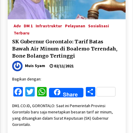
Adv
DM 1
Infrastruktur
Pelayanan
Sosialisasi
Terbaru
SK Gubernur Gorontalo: Tarif Batas
Bawah Air Minum di Boalemo Terendah,
Bone Bolango Tertinggi
Muis Syam
02/11/2021
Bagikan dengan:
Facebook
Twitter
WhatsApp
Share
Share
DM1.CO.ID, GORONTALO: Saat ini Pemerintah Provinsi
Gorontalo baru saja menetapkan besaran tarif air minum,
yang dituangkan dalam Surat Keputusan (SK) Gubernur
Gorontalo.