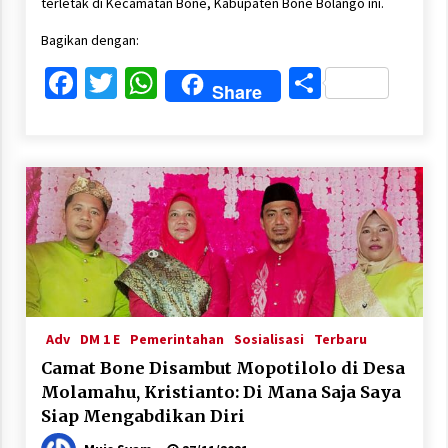
terletak di Kecamatan Bone, Kabupaten Bone Bolango ini.
Bagikan dengan:
Facebook
Twitter
WhatsApp
Share
Share
Adv
DM 1 E
Pemerintahan
Sosialisasi
Terbaru
Camat Bone Disambut Mopotilolo di Desa
Molamahu, Kristianto: Di Mana Saja Saya
Siap Mengabdikan Diri