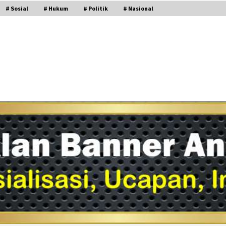
# Sosial
# Hukum
# Politik
# Nasional