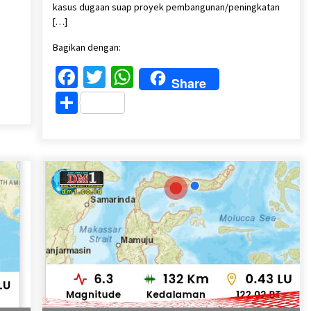
kasus dugaan suap proyek pembangunan/peningkatan
[…]
Bagikan dengan:
Facebook
Twitter
WhatsApp
Share
Share