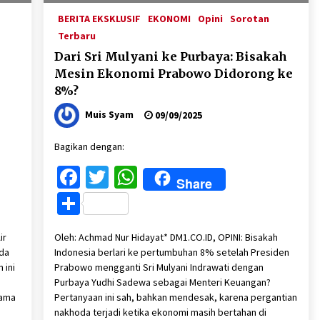
BERITA EKSKLUSIF
EKONOMI
Opini
Sorotan
Terbaru
Dari Sri Mulyani ke Purbaya: Bisakah
Mesin Ekonomi Prabowo Didorong ke
8%?
Muis Syam
09/09/2025
Bagikan dengan:
Facebook
Twitter
WhatsApp
Share
Share
ir
Oleh: Achmad Nur Hidayat* DM1.CO.ID, OPINI: Bisakah
ada
Indonesia berlari ke pertumbuhan 8% setelah Presiden
 ini
Prabowo mengganti Sri Mulyani Indrawati dengan
Purbaya Yudhi Sadewa sebagai Menteri Keuangan?
lama
Pertanyaan ini sah, bahkan mendesak, karena pergantian
nakhoda terjadi ketika ekonomi masih bertahan di