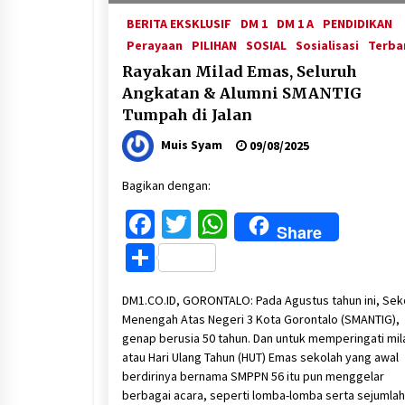
BERITA EKSKLUSIF
DM 1
DM 1 A
PENDIDIKAN
Perayaan
PILIHAN
SOSIAL
Sosialisasi
Terba
Rayakan Milad Emas, Seluruh
Angkatan & Alumni SMANTIG
Tumpah di Jalan
Muis Syam
09/08/2025
Bagikan dengan:
Facebook
Twitter
WhatsApp
Share
Share
DM1.CO.ID, GORONTALO: Pada Agustus tahun ini, Sek
Menengah Atas Negeri 3 Kota Gorontalo (SMANTIG),
genap berusia 50 tahun. Dan untuk memperingati mil
atau Hari Ulang Tahun (HUT) Emas sekolah yang awal
berdirinya bernama SMPPN 56 itu pun menggelar
berbagai acara, seperti lomba-lomba serta sejumlah