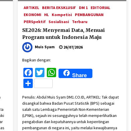
ARTIKEL
BERITA EKSKLUSIF
DM 1
EDITORIAL
EKONOMI
HL
Kompetisi
PEMBANGUNAN
PERSpektif
Sosialisasi
Terbaru
SE2026: Menyemai Data, Menuai
Program untuk Indonesia Maju
Muis Syam
26/07/2026
Bagikan dengan:
Facebook
Twitter
WhatsApp
Share
Share
a
Penulis: Abdul Muis Syam DM1.CO.ID, ARTIKEL: Tak dapat
disangkal bahwa Badan Pusat Statistik (BPS) sebagai
Ia
salah satu Lembaga Pemerintah Non-Kementerian
iki
(LPNK), sejauh ini sesungguhnya telah memperlihatkan
ar
pengabdian dan kepatuhannya untuk kepentingan
nas
pembangunan di negara ini, yaitu melalui kewajibannya