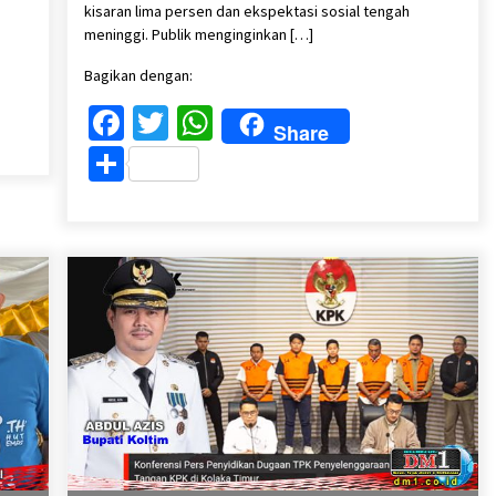
kisaran lima persen dan ekspektasi sosial tengah
meninggi. Publik menginginkan […]
Bagikan dengan:
Facebook
Twitter
WhatsApp
Share
Share