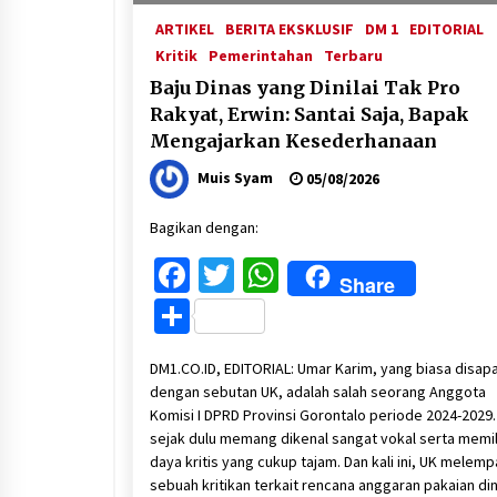
ARTIKEL
BERITA EKSKLUSIF
DM 1
EDITORIAL
Kritik
Pemerintahan
Terbaru
Baju Dinas yang Dinilai Tak Pro
Rakyat, Erwin: Santai Saja, Bapak
Mengajarkan Kesederhanaan
Muis Syam
05/08/2026
Bagikan dengan:
Facebook
Twitter
WhatsApp
Share
Share
DM1.CO.ID, EDITORIAL: Umar Karim, yang biasa disap
dengan sebutan UK, adalah salah seorang Anggota
Komisi I DPRD Provinsi Gorontalo periode 2024-2029. 
sejak dulu memang dikenal sangat vokal serta memil
daya kritis yang cukup tajam. Dan kali ini, UK melemp
sebuah kritikan terkait rencana anggaran pakaian di