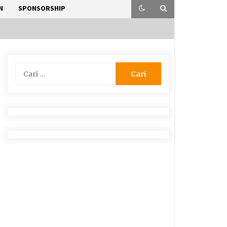
N
SPONSORSHIP
Cari
untuk: