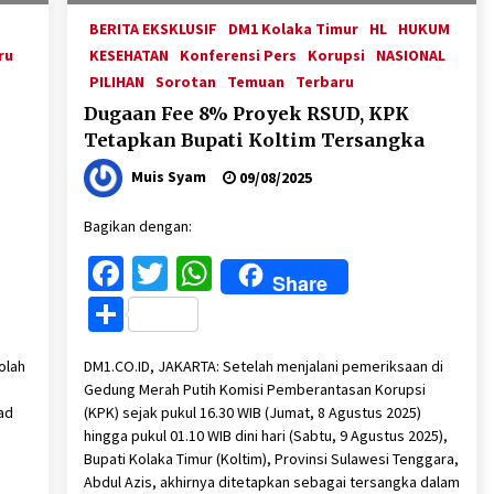
BERITA EKSKLUSIF
DM1 Kolaka Timur
HL
HUKUM
ru
KESEHATAN
Konferensi Pers
Korupsi
NASIONAL
PILIHAN
Sorotan
Temuan
Terbaru
Dugaan Fee 8% Proyek RSUD, KPK
Tetapkan Bupati Koltim Tersangka
Muis Syam
09/08/2025
Bagikan dengan:
Facebook
Twitter
WhatsApp
Share
Share
olah
DM1.CO.ID, JAKARTA: Setelah menjalani pemeriksaan di
Gedung Merah Putih Komisi Pemberantasan Korupsi
ad
(KPK) sejak pukul 16.30 WIB (Jumat, 8 Agustus 2025)
hingga pukul 01.10 WIB dini hari (Sabtu, 9 Agustus 2025),
Bupati Kolaka Timur (Koltim), Provinsi Sulawesi Tenggara,
Abdul Azis, akhirnya ditetapkan sebagai tersangka dalam