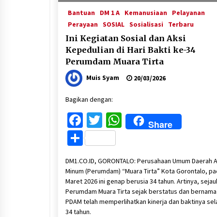
Bantuan
DM 1 A
Kemanusiaan
Pelayanan
Perayaan
SOSIAL
Sosialisasi
Terbaru
Ini Kegiatan Sosial dan Aksi
Kepedulian di Hari Bakti ke-34
Perumdam Muara Tirta
Muis Syam
20/03/2026
Bagikan dengan:
Facebook
Twitter
WhatsApp
Share
Share
DM1.CO.ID, GORONTALO: Perusahaan Umum Daerah A
Minum (Perumdam) “Muara Tirta” Kota Gorontalo, p
Maret 2026 ini genap berusia 34 tahun. Artinya, sejauh
Perumdam Muara Tirta sejak berstatus dan bernama
PDAM telah memperlihatkan kinerja dan baktinya se
34 tahun.