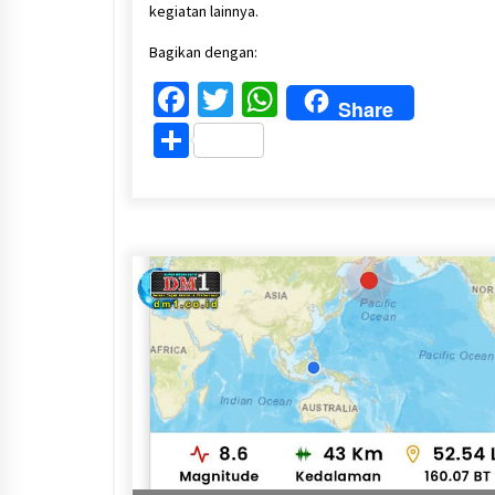
kegiatan lainnya.
Bagikan dengan:
Facebook
Twitter
WhatsApp
Share
Share