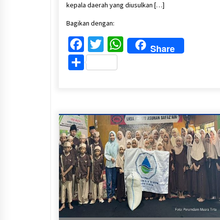
kepala daerah yang diusulkan […]
Bagikan dengan:
Facebook
Twitter
WhatsApp
Share
Share