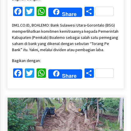
Facebook
Twitter
WhatsApp
Share
Share
DM1.CO.ID, BOALEMO: Bank Sulawesi Utara-Gorontalo (BSG)
memperlihatkan komitmen kemitraannya kepada Pemerintah
Kabupaten (Pemkab) Boalemo sebagai salah satu pemegang
saham di bank yang dikenal dengan sebutan “Torang Pe
Bank” itu. Yakni, melalui dividen atau pembagian laba.
Bagikan dengan:
Facebook
Twitter
WhatsApp
Share
Share