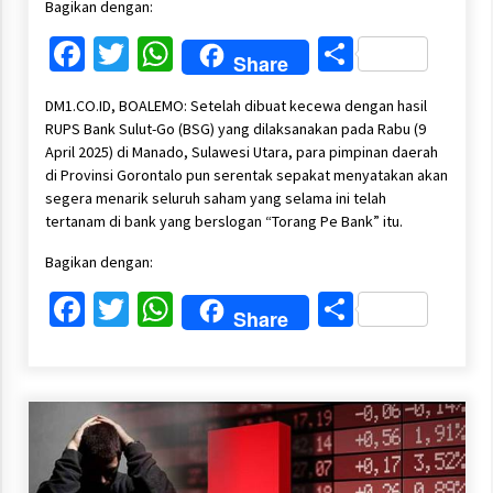
Bagikan dengan:
Facebook
Twitter
WhatsApp
Share
Share
DM1.CO.ID, BOALEMO: Setelah dibuat kecewa dengan hasil
RUPS Bank Sulut-Go (BSG) yang dilaksanakan pada Rabu (9
April 2025) di Manado, Sulawesi Utara, para pimpinan daerah
di Provinsi Gorontalo pun serentak sepakat menyatakan akan
segera menarik seluruh saham yang selama ini telah
tertanam di bank yang berslogan “Torang Pe Bank” itu.
Bagikan dengan:
Facebook
Twitter
WhatsApp
Share
Share