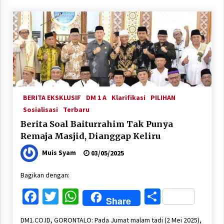
BERITA EKSKLUSIF
DM 1 A
Klarifikasi
PILIHAN
Sosialisasi
Terbaru
Berita Soal Baiturrahim Tak Punya
Remaja Masjid, Dianggap Keliru
Muis Syam
03/05/2025
Bagikan dengan:
Facebook
Twitter
WhatsApp
Share
Share
DM1.CO.ID, GORONTALO: Pada Jumat malam tadi (2 Mei 2025),