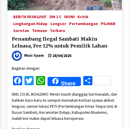
BERITA EKSKLUSIF
DM 1 C
IRONI
Kritik
Lingkungan Hidup
Longsor
Pertambangan
PILIHAN
Sorotan
Temuan
Terbaru
Penambang Ilegal Sambati Makin
Leluasa, Fee 12% untuk Pemilik Lahan
Muis Syam
28/04/2025
Bagikan dengan:
Facebook
Twitter
WhatsApp
Share
Share
DM1.CO.ID, BOALEMO: Meski masih dianggap bermasalah, dan
bahkan baru-baru ini sempat memakan korban nyawa akibat
longsor, namun lokasi PETI (Pertambangan Emas Tanpa Izin) di
Dusun Sambati, Kecamatan Dulupi, Kabupaten Boalemo,
malah kini makin dapat leluasa beroperasi.