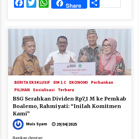
Facebook
Twitter
WhatsApp
Share
Share
BERITA EKSKLUSIF
DM 1 C
EKONOMI
Perbankan
PILIHAN
Sosialisasi
Terbaru
BSG Serahkan Dividen Rp7,1 M ke Pemkab
Boalemo, Rahmiyati: “Inilah Komitmen
Kami”
Muis Syam
29/04/2025
Bagikan dengan: