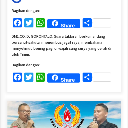
Bagikan dengan:
Facebook
Twitter
WhatsApp
Share
Share
DM1.CO.ID, GORONTALO: Suara takbiran berkumandang
bersahut-sahutan menembus jagat raya, membahana
menyelimuti bening pagi di wajah sang surya yang cerah di
ufuk Timur.
Bagikan dengan:
Facebook
Twitter
WhatsApp
Share
Share