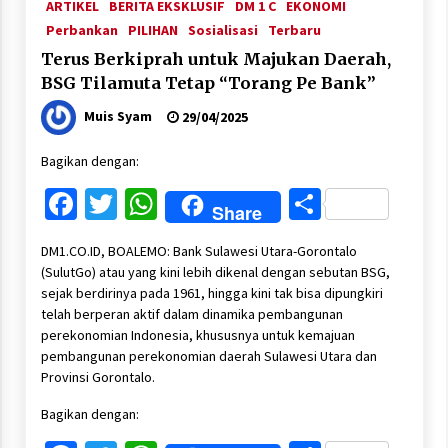
ARTIKEL
BERITA EKSKLUSIF
DM 1 C
EKONOMI
Perbankan
PILIHAN
Sosialisasi
Terbaru
Terus Berkiprah untuk Majukan Daerah,
BSG Tilamuta Tetap “Torang Pe Bank”
Muis Syam
29/04/2025
Bagikan dengan:
Facebook
Twitter
WhatsApp
Share
Share
DM1.CO.ID, BOALEMO: Bank Sulawesi Utara-Gorontalo
(SulutGo) atau yang kini lebih dikenal dengan sebutan BSG,
sejak berdirinya pada 1961, hingga kini tak bisa dipungkiri
telah berperan aktif dalam dinamika pembangunan
perekonomian Indonesia, khususnya untuk kemajuan
pembangunan perekonomian daerah Sulawesi Utara dan
Provinsi Gorontalo.
Bagikan dengan: