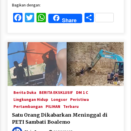
Bagikan dengan:
Facebook
Twitter
WhatsApp
Share
Share
Berita Duka
BERITA EKSKLUSIF
DM 1 C
Lingkungan Hidup
Longsor
Peristiwa
Pertambangan
PILIHAN
Terbaru
Satu Orang Dikabarkan Meninggal di
PETI Sambati Boalemo