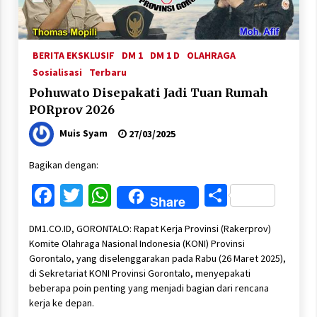
BERITA EKSKLUSIF
DM 1
DM 1 D
OLAHRAGA
Sosialisasi
Terbaru
Pohuwato Disepakati Jadi Tuan Rumah
PORprov 2026
Muis Syam
27/03/2025
Bagikan dengan:
Facebook
Twitter
WhatsApp
Share
Share
DM1.CO.ID, GORONTALO: Rapat Kerja Provinsi (Rakerprov)
Komite Olahraga Nasional Indonesia (KONI) Provinsi
Gorontalo, yang diselenggarakan pada Rabu (26 Maret 2025),
di Sekretariat KONI Provinsi Gorontalo, menyepakati
beberapa poin penting yang menjadi bagian dari rencana
kerja ke depan.