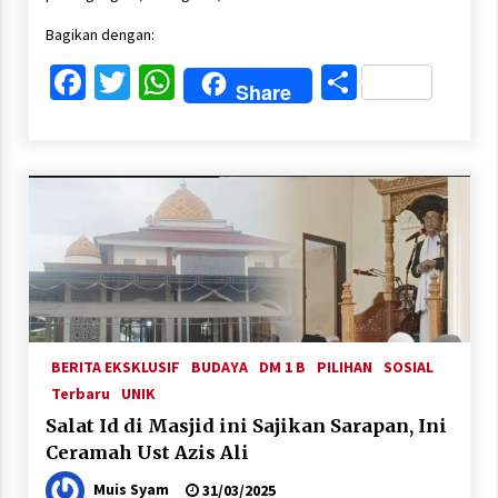
Bagikan dengan:
Facebook
Twitter
WhatsApp
Share
Share
BERITA EKSKLUSIF
BUDAYA
DM 1 B
PILIHAN
SOSIAL
Terbaru
UNIK
Salat Id di Masjid ini Sajikan Sarapan, Ini
Ceramah Ust Azis Ali
Muis Syam
31/03/2025