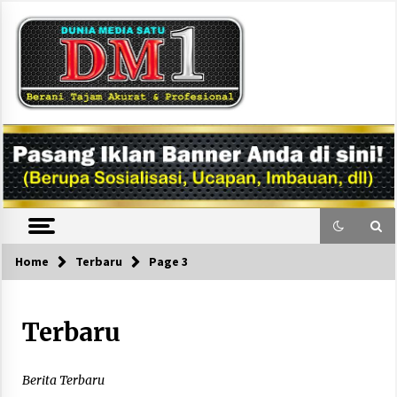
Skip
to
content
DM1
Home
Terbaru
Page 3
Terbaru
Berita Terbaru