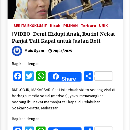
BERITA EKSKLUSIF
Kisah
PILIHAN
Terbaru
UNIK
[VIDEO] Demi Hidupi Anak, Ibu ini Nekat
Panjat Tali Kapal untuk Jualan Roti
Muis Syam
20/03/2025
Bagikan dengan:
Facebook
Twitter
WhatsApp
Share
Share
DM1.CO.ID, MAKASSAR: Saat ini sebuah video sedang viral di
berbagai media sosial (medsos), yakni menayangkan
seorang ibu nekat memanjat tali kapal di Pelabuhan
Soekarno-Hatta, Makassar.
Bagikan dengan: