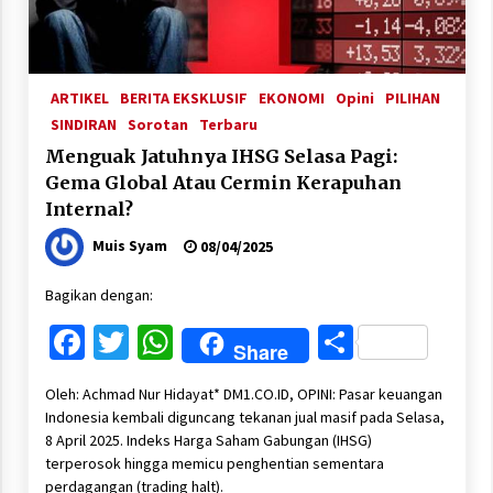
ARTIKEL
BERITA EKSKLUSIF
EKONOMI
Opini
PILIHAN
SINDIRAN
Sorotan
Terbaru
Menguak Jatuhnya IHSG Selasa Pagi:
Gema Global Atau Cermin Kerapuhan
Internal?
Muis Syam
08/04/2025
Bagikan dengan:
Facebook
Twitter
WhatsApp
Share
Share
Oleh: Achmad Nur Hidayat* DM1.CO.ID, OPINI: Pasar keuangan
Indonesia kembali diguncang tekanan jual masif pada Selasa,
8 April 2025. Indeks Harga Saham Gabungan (IHSG)
terperosok hingga memicu penghentian sementara
perdagangan (trading halt).