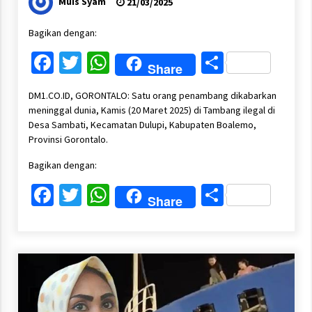
Muis Syam
21/03/2025
Bagikan dengan:
Facebook
Twitter
WhatsApp
Share
Share
DM1.CO.ID, GORONTALO: Satu orang penambang dikabarkan
meninggal dunia, Kamis (20 Maret 2025) di Tambang ilegal di
Desa Sambati, Kecamatan Dulupi, Kabupaten Boalemo,
Provinsi Gorontalo.
Bagikan dengan:
Facebook
Twitter
WhatsApp
Share
Share