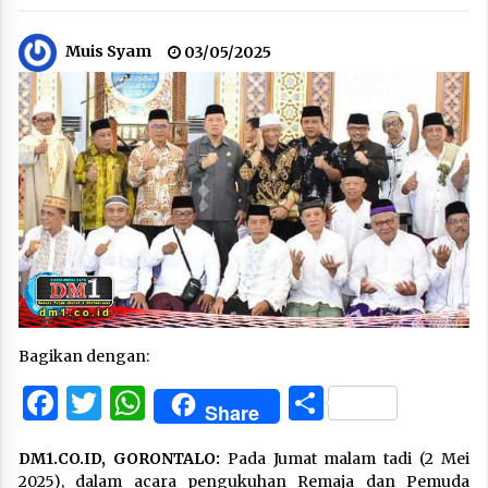
Muis Syam
03/05/2025
Bagikan dengan:
Facebook
Twitter
WhatsApp
Share
Share
DM1.CO.ID, GORONTALO:
Pada Jumat malam tadi (2 Mei
2025), dalam acara pengukuhan Remaja dan Pemuda