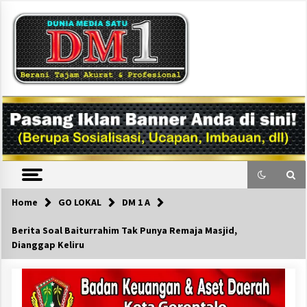
Skip
to
content
DM1
Home
GO LOKAL
DM 1 A
Berita Soal Baiturrahim Tak Punya Remaja Masjid,
Dianggap Keliru