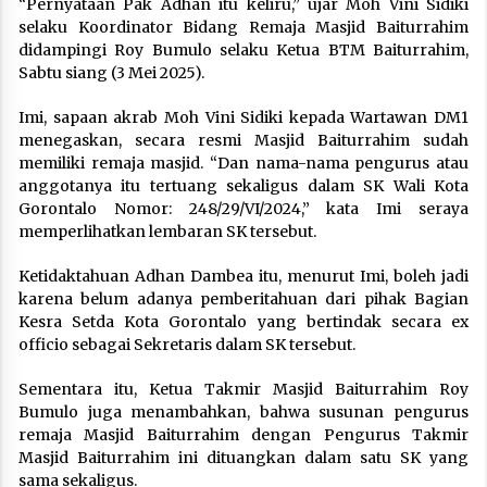
“Pernyataan Pak Adhan itu keliru,” ujar Moh Vini Sidiki
selaku Koordinator Bidang Remaja Masjid Baiturrahim
didampingi Roy Bumulo selaku Ketua BTM Baiturrahim,
Sabtu siang (3 Mei 2025).
Imi, sapaan akrab Moh Vini Sidiki kepada Wartawan DM1
menegaskan, secara resmi Masjid Baiturrahim sudah
memiliki remaja masjid. “Dan nama-nama pengurus atau
anggotanya itu tertuang sekaligus dalam SK Wali Kota
Gorontalo Nomor: 248/29/VI/2024,” kata Imi seraya
memperlihatkan lembaran SK tersebut.
Ketidaktahuan Adhan Dambea itu, menurut Imi, boleh jadi
karena belum adanya pemberitahuan dari pihak Bagian
Kesra Setda Kota Gorontalo yang bertindak secara ex
officio sebagai Sekretaris dalam SK tersebut.
Sementara itu, Ketua Takmir Masjid Baiturrahim Roy
Bumulo juga menambahkan, bahwa susunan pengurus
remaja Masjid Baiturrahim dengan Pengurus Takmir
Masjid Baiturrahim ini dituangkan dalam satu SK yang
sama sekaligus.