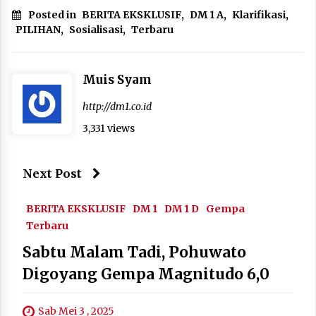
Posted in
BERITA EKSKLUSIF
,
DM 1 A
,
Klarifikasi
,
PILIHAN
,
Sosialisasi
,
Terbaru
Muis Syam
http://dm1.co.id
3,331 views
Next Post
BERITA EKSKLUSIF
DM 1
DM 1 D
Gempa
Terbaru
Sabtu Malam Tadi, Pohuwato
Digoyang Gempa Magnitudo 6,0
Sab Mei 3 , 2025