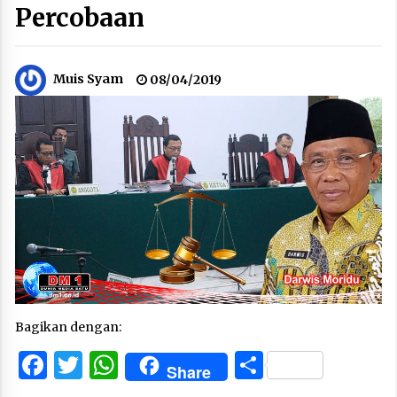
Percobaan
Muis Syam
08/04/2019
Bagikan dengan:
Facebook
Twitter
WhatsApp
Share
Share