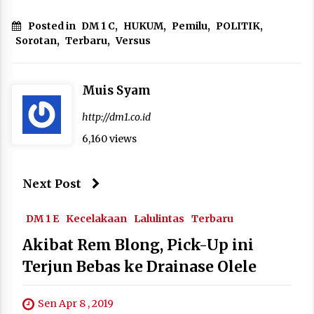
Posted in
DM 1 C
,
HUKUM
,
Pemilu
,
POLITIK
,
Sorotan
,
Terbaru
,
Versus
Muis Syam
http://dm1.co.id
6,160 views
Next Post
DM 1 E
Kecelakaan
Lalulintas
Terbaru
Akibat Rem Blong, Pick-Up ini
Terjun Bebas ke Drainase Olele
Sen Apr 8 , 2019