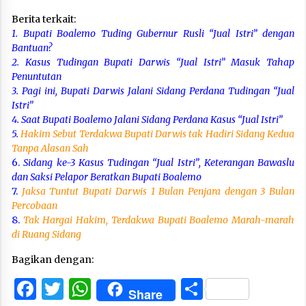
Berita terkait:
1.
Bupati Boalemo Tuding Gubernur Rusli “Jual Istri” dengan
Bantuan?
2. Kasus Tudingan Bupati Darwis “Jual Istri” Masuk Tahap
Penuntutan
3. Pagi ini, Bupati Darwis Jalani Sidang Perdana Tudingan “Jual
Istri”
4. Saat Bupati Boalemo Jalani Sidang Perdana Kasus “Jual Istri”
5.
Hakim Sebut Terdakwa Bupati Darwis tak Hadiri Sidang Kedua
Tanpa Alasan Sah
6.
Sidang ke-3 Kasus Tudingan “Jual Istri”, Keterangan Bawaslu
dan Saksi Pelapor Beratkan Bupati Boalemo
7.
Jaksa Tuntut Bupati Darwis 1 Bulan Penjara dengan 3 Bulan
Percobaan
8.
Tak Hargai Hakim, Terdakwa Bupati Boalemo Marah-marah
di Ruang Sidang
Bagikan dengan:
Facebook
Twitter
WhatsApp
Share
Share