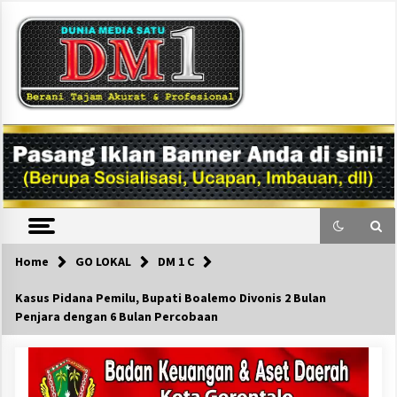
Skip
to
content
DM1
Home
GO LOKAL
DM 1 C
Kasus Pidana Pemilu, Bupati Boalemo Divonis 2 Bulan
Penjara dengan 6 Bulan Percobaan