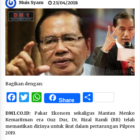
Muis Syam
23/04/2018
Bagikan dengan:
Facebook
Twitter
WhatsApp
Share
Share
DM1.CO.ID:
Pakar Ekonom sekaligus Mantan Menko
Kemaritman era Guz Dur, Dr. Rizal Ramli (RR) telah
memastikan dirinya untuk ikut dalam pertarungan Pilpres
2019.