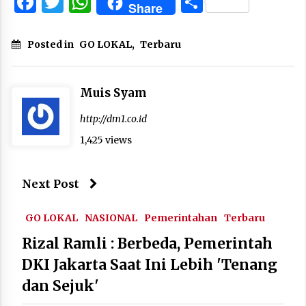
Facebook
Twitter
WhatsApp
Share
Share
Posted in
GO LOKAL
,
Terbaru
Muis Syam
http://dm1.co.id
1,425 views
Next Post
GO LOKAL
NASIONAL
Pemerintahan
Terbaru
Rizal Ramli : Berbeda, Pemerintah
DKI Jakarta Saat Ini Lebih 'Tenang
dan Sejuk'