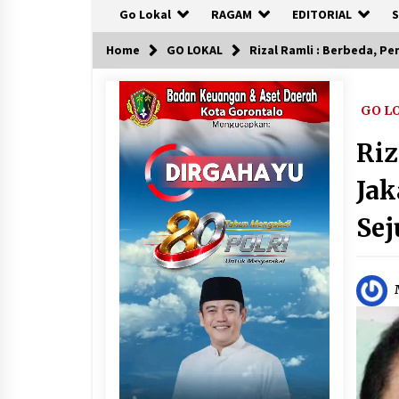
Go Lokal
RAGAM
EDITORIAL
S
Home
GO LOKAL
Rizal Ramli : Berbeda, Pe
GO L
Riz
Jak
Sej