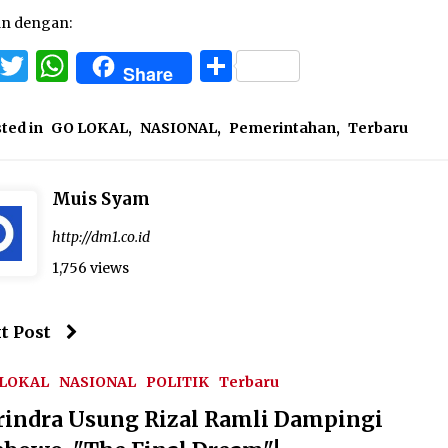
an dengan:
Facebook
Twitter
WhatsApp
Share
Share
ted in
GO LOKAL
,
NASIONAL
,
Pemerintahan
,
Terbaru
Muis Syam
http://dm1.co.id
1,756 views
t Post
 LOKAL
NASIONAL
POLITIK
Terbaru
rindra Usung Rizal Ramli Dampingi