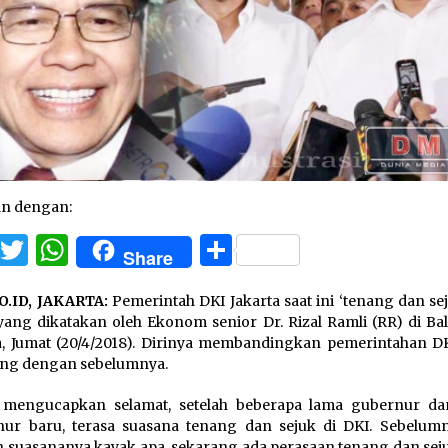
an dengan:
Facebook
Twitter
WhatsApp
Share
Share
O.ID, JAKARTA:
Pemerintah DKI Jakarta saat ini ‘tenang dan sej
 yang dikatakan oleh Ekonom senior Dr. Rizal Ramli (RR) di Bal
a, Jumat (20/4/2018). Dirinya membandingkan pemerintahan D
ang dengan sebelumnya.
 mengucapkan selamat, setelah beberapa lama gubernur da
ur baru, terasa suasana tenang dan sejuk di DKI. Sebelumn
h suasananya kayak apa, sekarang ada perasaan tenang dan seju