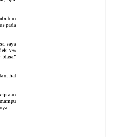
umbuhan
kus pada
sa saya
ndek 5%
biasa,”
lam hal
ciptaan
n mampu
nya.