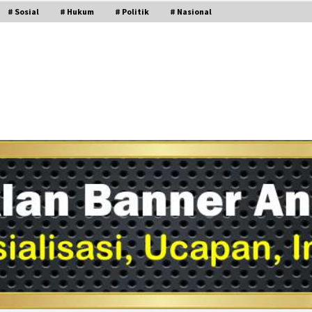
# Sosial
# Hukum
# Politik
# Nasional