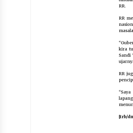
RR.
RR men
nasion
masala
“Guber
kira t
Sandi 
ujarny
RR jug
pencip
“Saya
lapan
menunj
[trb/d