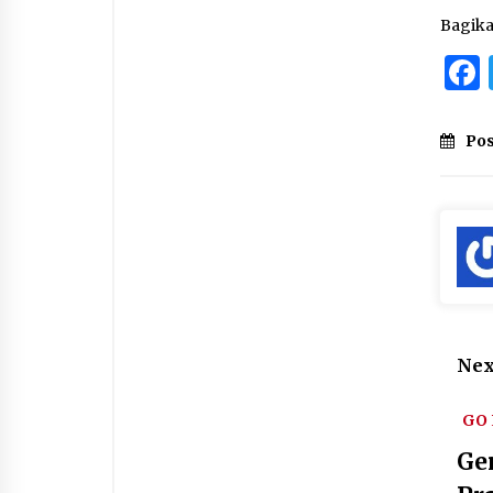
Bagik
Pos
Nex
GO
Ge