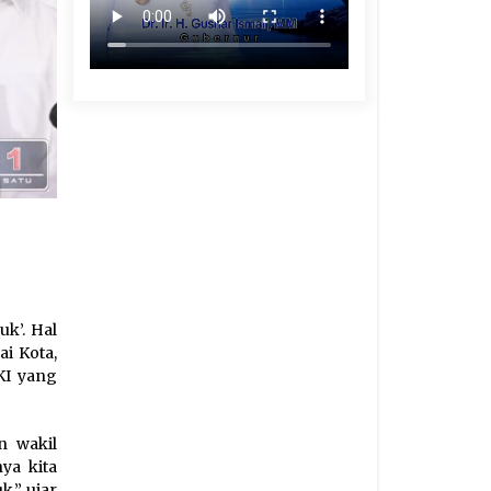
uk’. Hal
ai Kota,
KI yang
n wakil
ya kita
k,” ujar