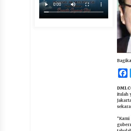
Bagik
DM1.C
itulah
Jakart
sekar
“Kami
gubern
tahula