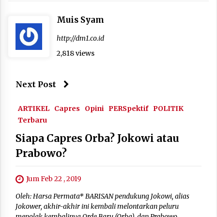
Muis Syam
http://dm1.co.id
2,818 views
Next Post
ARTIKEL
Capres
Opini
PERSpektif
POLITIK
Terbaru
Siapa Capres Orba? Jokowi atau
Prabowo?
Jum Feb 22 , 2019
Oleh: Harsa Permata* BARISAN pendukung Jokowi, alias
Jokower, akhir-akhir ini kembali melontarkan peluru
menolak kembalinya Orde Baru (Orba), dan Prabowo