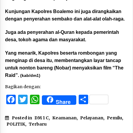
Kunjungan Kapolres Boalemo ini juga dirangkaikan
dengan penyerahan sembako dan alat-alat olah-raga.
Juga ada penyerahan al-Quran kepada pemerintah
desa, tokoh agama dan masyarakat.
Yang menarik, Kapolres beserta rombongan yang
menginap di desa itu, membentangkan layar tancap
untuk nonton bareng (Nobar) menyaksikan film “The
Raid”.
(kab/dm1)
Bagikan dengan:
Facebook
Twitter
WhatsApp
Share
Share
Posted in
DM 1 C
,
Keamanan
,
Pelayanan
,
Pemilu
,
POLITIK
,
Terbaru