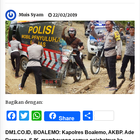
Muis Syam
22/02/2019
Bagikan dengan:
Facebook
Twitter
WhatsApp
Share
Share
DM1.CO.ID, BOALEMO:
Kapolres Boalemo, AKBP. Ade