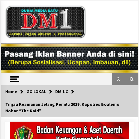
Skip
to
content
DM1
Home
GO LOKAL
DM 1 C
Tinjau Keamanan Jelang Pemilu 2019, Kapolres Boalemo
Nobar “The Raid”