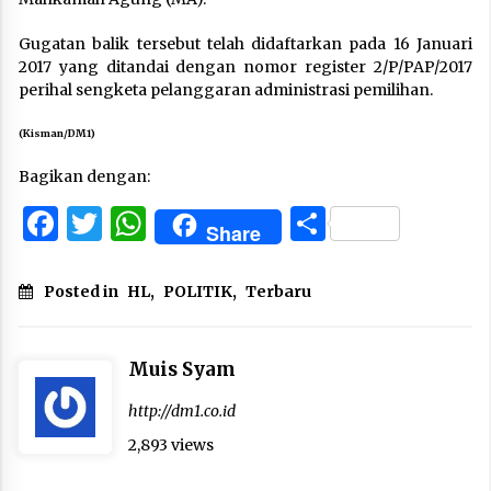
Gugatan balik tersebut telah didaftarkan pada 16 Januari
2017 yang ditandai dengan nomor register 2/P/PAP/2017
perihal sengketa pelanggaran administrasi pemilihan.
(Kisman/DM1)
Bagikan dengan:
Facebook
Twitter
WhatsApp
Share
Share
Posted in
HL
,
POLITIK
,
Terbaru
Muis Syam
http://dm1.co.id
2,893 views