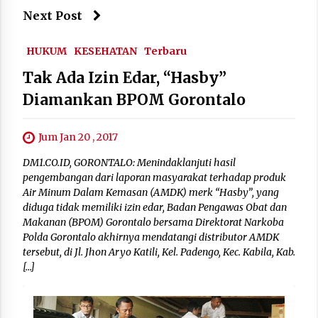
Next Post
HUKUM
KESEHATAN
Terbaru
Tak Ada Izin Edar, “Hasby”
Diamankan BPOM Gorontalo
Jum Jan 20 , 2017
DM1.CO.ID, GORONTALO: Menindaklanjuti hasil
pengembangan dari laporan masyarakat terhadap produk
Air Minum Dalam Kemasan (AMDK) merk “Hasby”, yang
diduga tidak memiliki izin edar, Badan Pengawas Obat dan
Makanan (BPOM) Gorontalo bersama Direktorat Narkoba
Polda Gorontalo akhirnya mendatangi distributor AMDK
tersebut, di Jl. Jhon Aryo Katili, Kel. Padengo, Kec. Kabila, Kab.
[…]