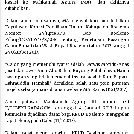
kasasi ke Mahkamah Agung (MA), dan akhirnya
dikabulkan.
Dalam amar putusannya, MA menyatakan membatalkan
Keputusan Komisi Pemilihan Umum Kabupaten Boalemo
Nomor: 24/Kpts/KPU Kab. Boalemo
Pilbup/027.436540/X/2016 tentang Penetapan Pasangan
Calon Bupati dan Wakil Bupati Boalemo tahun 2017 tanggal
24 Oktober 2017.
“Calon yang memenuhi syarat adalah Darwis Moridu-Anas
Jusuf dan Uwes Amir Abu Bakar-Buyung Puluhulawa. Nama
pasangan yang tidak memenuhi syarat adalah Rum Pagau-
Lahmuddin Hambali,” demikian salah satu poin putusan
majelis sebagaimana dilansir website MA, Kamis (12/1/2017).
Amar putusan Mahkamah Agung RI nomor: 570
K/TUN/PILKADA/2016 tertanggal 4 Januari 2017 itupun
kemudian dijadikan dasar bagi KPUD Boalemo menggelar
rapat pleno, pada Rabu (11/1/2017).
Dalam rapat pleno tersebut, KPUD Boalemo langsung