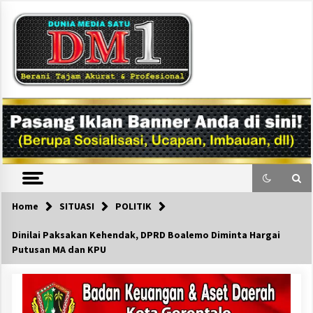
Skip
to
content
DM1
Home
SITUASI
POLITIK
Dinilai Paksakan Kehendak, DPRD Boalemo Diminta Hargai
Putusan MA dan KPU