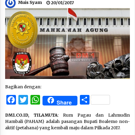
Muis Syam
20/01/2017
Bagikan dengan:
Facebook
Twitter
WhatsApp
Share
Share
DM1.CO.ID, TILAMUTA
: Rum Pagau dan Lahmudin
Hambali (PAHAM) adalah pasangan Bupati Boalemo non-
aktif (petahana) yang kembali maju dalam Pilkada 2017.