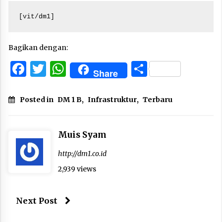
[vit/dm1]
Bagikan dengan:
Facebook
Twitter
WhatsApp
Share
Share
Posted in
DM 1 B
,
Infrastruktur
,
Terbaru
Muis Syam
http://dm1.co.id
2,939 views
Next Post