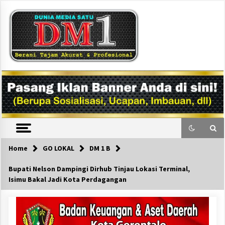
Skip
to
content
DM1
Home
GO LOKAL
DM 1 B
Bupati Nelson Dampingi Dirhub Tinjau Lokasi Terminal,
Isimu Bakal Jadi Kota Perdagangan