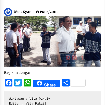
Muis Syam
19/05/2018
Bagikan dengan:
Facebook
Twitter
WhatsApp
Share
Share
Wartawan : Vita Pakai~

Editor : Vita Pakai|