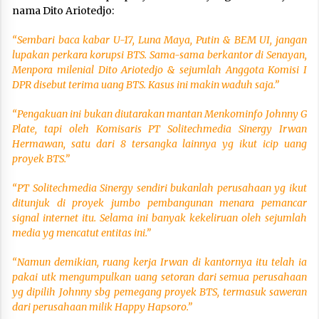
nama Dito Ariotedjo:
“Sembari baca kabar U-17, Luna Maya, Putin & BEM UI, jangan
lupakan perkara korupsi BTS. Sama-sama berkantor di Senayan,
Menpora milenial Dito Ariotedjo & sejumlah Anggota Komisi I
DPR disebut terima uang BTS. Kasus ini makin waduh saja.”
“Pengakuan ini bukan diutarakan mantan Menkominfo Johnny G
Plate, tapi oleh Komisaris PT Solitechmedia Sinergy Irwan
Hermawan, satu dari 8 tersangka lainnya yg ikut icip uang
proyek BTS.”
“PT Solitechmedia Sinergy sendiri bukanlah perusahaan yg ikut
ditunjuk di proyek jumbo pembangunan menara pemancar
signal internet itu. Selama ini banyak kekeliruan oleh sejumlah
media yg mencatut entitas ini.”
“Namun demikian, ruang kerja Irwan di kantornya itu telah ia
pakai utk mengumpulkan uang setoran dari semua perusahaan
yg dipilih Johnny sbg pemegang proyek BTS, termasuk saweran
dari perusahaan milik Happy Hapsoro.”