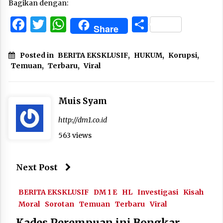
Bagikan dengan:
Facebook
Twitter
WhatsApp
Share
Share
Posted in
BERITA EKSKLUSIF
,
HUKUM
,
Korupsi
,
Temuan
,
Terbaru
,
Viral
Muis Syam
http://dm1.co.id
563 views
Next Post
BERITA EKSKLUSIF
DM 1 E
HL
Investigasi
Kisah
Moral
Sorotan
Temuan
Terbaru
Viral
Kades Perempuan ini Bongkar