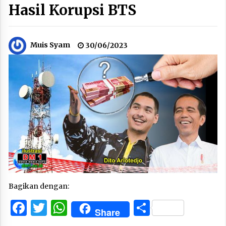
Hasil Korupsi BTS
Muis Syam
30/06/2023
Bagikan dengan:
Facebook
Twitter
WhatsApp
Share
Share