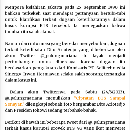
Menpora kelahiran Jakarta pada 25 September 1990 ini
bahkan terkekeh saat mendapat pertanyaan bertubi-tubi
untuk klarifikasi terkait dugaan keterlibatannya dalam
kasus korupsi BTS tersebut. Ia menegaskan bahwa
tuduhan itu salah alamat.
Namun dari informasi yang beredar menyebutkan, dugaan
terkait keterlibatan Dito Ariotedjo yang dibeberkan oleh
akun Twitter @_palungmariana itu layak menjadi
pertimbangan untuk dipercaya, karena dugaan itu
berdasarkan pengakuan dari Komisaris PT. Solitechmedia
Sinergy Irwan Hermawan selaku salah seorang tersangka
dalam kasus ini.
Dalam akun Twitternya pada Sabtu (24/6/2023),
@_palungmariana menuliskan
“Cipratan BTS Sampai
Senayan”
dilengkapi sebuah foto bergambar Dito Ariotedjo
dan Presiden Jokowi sedang terbahak-bahak.
Berikut di bawah ini beberapa tweet dari @_palungmariana
terkait kasus korupsi proyek BTS 4G yang ikut menyeret