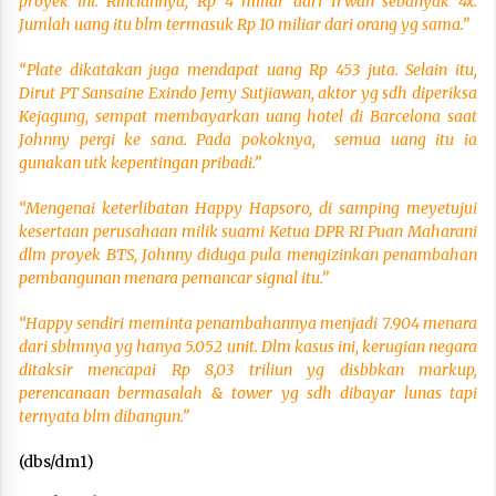
proyek ini. Rinciannya, Rp 4 miliar dari Irwan sebanyak 4x.
Jumlah uang itu blm termasuk Rp 10 miliar dari orang yg sama.”
“Plate dikatakan juga mendapat uang Rp 453 juta. Selain itu,
Dirut PT Sansaine Exindo Jemy Sutjiawan, aktor yg sdh diperiksa
Kejagung, sempat membayarkan uang hotel di Barcelona saat
Johnny pergi ke sana. Pada pokoknya, semua uang itu ia
gunakan utk kepentingan pribadi.”
“Mengenai keterlibatan Happy Hapsoro, di samping meyetujui
kesertaan perusahaan milik suami Ketua DPR RI Puan Maharani
dlm proyek BTS, Johnny diduga pula mengizinkan penambahan
pembangunan menara pemancar signal itu.”
“Happy sendiri meminta penambahannya menjadi 7.904 menara
dari sblmnya yg hanya 5.052 unit. Dlm kasus ini, kerugian negara
ditaksir mencapai Rp 8,03 triliun yg disbbkan markup,
perencanaan bermasalah & tower yg sdh dibayar lunas tapi
ternyata blm dibangun.”
(dbs/dm1)