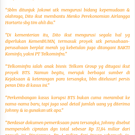
“Sblm ditunjuk Jokowi utk mengurusi bidang kepemudaan &
olahraga, Dito ikut membantu Menko Perekonomian Airlangga
Hartarto sbg tim ahli dia.”
“Di kementerian itu, Dito ikut mengurusi segala hal yg
diperlukan KemenBUMN, termasuk proyek utk perusahaan-
perusahaan berplat merah yg kebetulan juga ditangani BAKTI
Kominfo, yakni PT Telkominfra.”
“Telkominfra ialah anak bisnis Telkom Group yg ditugasi ikut
proyek BTS. Namun begitu, merujuk berbagai sumber di
Kejaksaan & keterangan para tersangka, blm ditelusuri persis
peran Dito di kasus ini.”
“Perkembangan kasus korupsi BTS bukan cuma merambat ke
nama-nama baru, tapi juga soal detail jumlah uang yg diterima
Johnny & ia gunakan utk apa.”
“Berdasar dokumen pemeriksaan para tersangka, Johnny disebut
memperoleh cipratan dgn total sebesar Rp 17,84 miliar dari