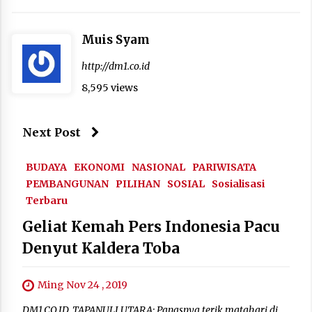
Muis Syam
http://dm1.co.id
8,595 views
Next Post
BUDAYA
EKONOMI
NASIONAL
PARIWISATA
PEMBANGUNAN
PILIHAN
SOSIAL
Sosialisasi
Terbaru
Geliat Kemah Pers Indonesia Pacu
Denyut Kaldera Toba
Ming Nov 24 , 2019
DM1.CO.ID, TAPANULI UTARA: Panasnya terik matahari di