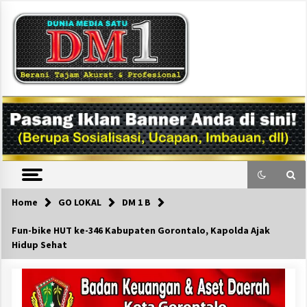
Skip
to
content
DM1
Home
GO LOKAL
DM 1 B
Fun-bike HUT ke-346 Kabupaten Gorontalo, Kapolda Ajak
Hidup Sehat