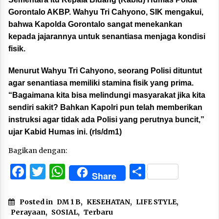
Gorontalo AKBP. Wahyu Tri Cahyono, SIK mengakui,
bahwa Kapolda Gorontalo sangat menekankan
kepada jajarannya untuk senantiasa menjaga kondisi
fisik.
Menurut Wahyu Tri Cahyono, seorang Polisi dituntut
agar senantiasa memiliki stamina fisik yang prima.
“Bagaimana kita bisa melindungi masyarakat jika kita
sendiri sakit? Bahkan Kapolri pun telah memberikan
instruksi agar tidak ada Polisi yang perutnya buncit,”
ujar Kabid Humas ini. (rls/dm1)
Bagikan dengan:
Facebook
Twitter
WhatsApp
Share
Share
Posted in
DM 1 B
,
KESEHATAN
,
LIFE STYLE
,
Perayaan
,
SOSIAL
,
Terbaru