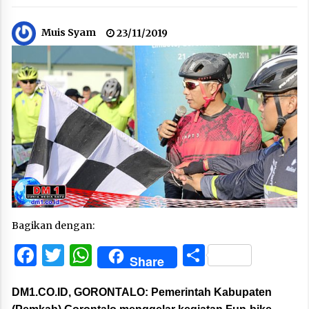
Muis Syam
23/11/2019
Bagikan dengan:
Facebook
Twitter
WhatsApp
Share
Share
DM1.CO.ID, GORONTALO:
Pemerintah Kabupaten