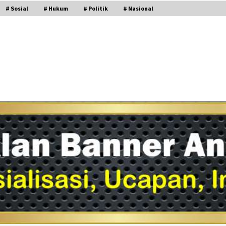
# Sosial
# Hukum
# Politik
# Nasional