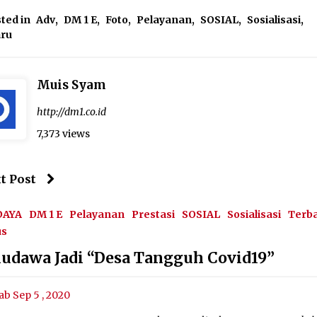
ted in
Adv
,
DM 1 E
,
Foto
,
Pelayanan
,
SOSIAL
,
Sosialisasi
,
aru
Muis Syam
http://dm1.co.id
7,373 views
t Post
DAYA
DM 1 E
Pelayanan
Prestasi
SOSIAL
Sosialisasi
Terb
us
ludawa Jadi “Desa Tangguh Covid19”
ab Sep 5 , 2020