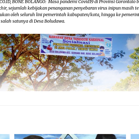
CO.ID, BONE BOLANGO: Masa pandemi Covid19 di Provinsi Gorontalo 
khir, sejumlah kebijakan penanganan penyebaran virus inipun masih te
kukan oleh seluruh lini pemerintah kabupaten/kota, hingga ke pemeri
, salah satunya di Desa Boludawa.