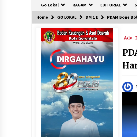
Go Lokal
RAGAM
EDITORIAL
S
Home
GO LOKAL
DM 1 E
PDAM Bone Bol
Adv
PDA
Har