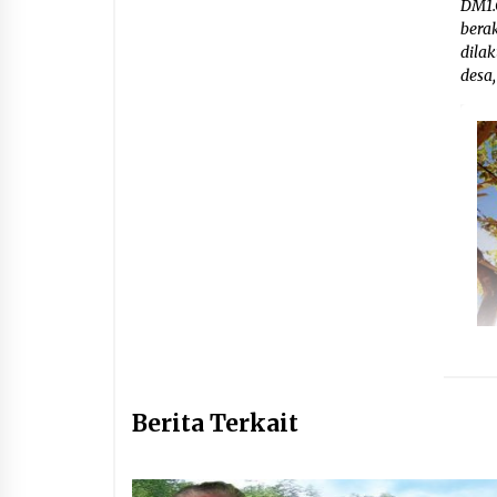
DM1.
bera
dila
desa
Berita Terkait