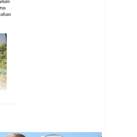
belum
rus
ntahan