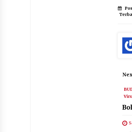
Pos
Terb
Nex
BU
Vir
Bo
S