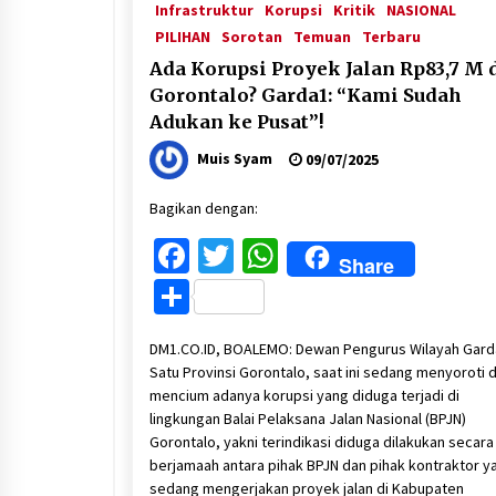
Infrastruktur
Korupsi
Kritik
NASIONAL
PILIHAN
Sorotan
Temuan
Terbaru
Ada Korupsi Proyek Jalan Rp83,7 M 
Gorontalo? Garda1: “Kami Sudah
Adukan ke Pusat”!
Muis Syam
09/07/2025
Bagikan dengan:
Facebook
Twitter
WhatsApp
Share
Share
DM1.CO.ID, BOALEMO: Dewan Pengurus Wilayah Gard
Satu Provinsi Gorontalo, saat ini sedang menyoroti 
mencium adanya korupsi yang diduga terjadi di
lingkungan Balai Pelaksana Jalan Nasional (BPJN)
Gorontalo, yakni terindikasi diduga dilakukan secara
berjamaah antara pihak BPJN dan pihak kontraktor y
sedang mengerjakan proyek jalan di Kabupaten