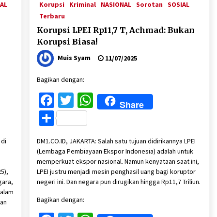
AL
Korupsi
Kriminal
NASIONAL
Sorotan
SOSIAL
Terbaru
Korupsi LPEI Rp11,7 T, Achmad: Bukan
Korupsi Biasa!
Muis Syam
11/07/2025
Bagikan dengan:
Facebook
Twitter
WhatsApp
Share
Share
 di
DM1.CO.ID, JAKARTA: Salah satu tujuan didirikannya LPEI
(Lembaga Pembiayaan Ekspor Indonesia) adalah untuk
memperkuat ekspor nasional. Namun kenyataan saat ini,
5),
LPEI justru menjadi mesin penghasil uang bagi koruptor
gara,
negeri ini. Dan negara pun dirugikan hingga Rp11,7 Triliun.
dalam
Bagikan dengan:
tan