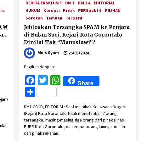
BERITA EKSKLUSIF
DM 1
DM 1 A
EDITORIAL
ru
HUKUM
Korupsi
Kritik
PERSpektif
PILIHAN
Sorotan
Temuan
Terbaru
PAM
Jebloskan Tersangka SPAM ke Penjara
ta
di Bulan Suci, Kejari Kota Gorontalo
Dinilai Tak “Manusiawi”?
Muis Syam
25/03/2024
Bagikan dengan:
Facebook
Twitter
WhatsApp
Share
Share
ari)
DM1.CO.ID, EDITORIAL: Saat ini, pihak Kejaksaan Negeri
(Kejari) Kota Gorontalo telah menetapkan 7 orang
tersangka, masing-masing tiga orang dari pihak Dinas
mlah
PUPR Kota Gorontalo, dan empat orang lainnya adalah
dari pihak rekanan.