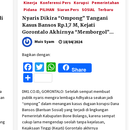
Kinerja
Konferensi Pers
Korupsi
Pemerintahan
Pidana
PILIHAN
Siaran Pers
SOSIAL
Terbaru
di
Nyaris Dikira “Ompong” Tangani
Kasus Bansos Rp.1,7 M, Kejati
Gorontalo Akhirnya “Memborgol”
Bupati 3 Periode itu
Muis Syam
18/04/2024
Bagikan dengan:
Facebook
Twitter
WhatsApp
Share
Share
a
DM1.CO.ID, GORONTALO: Setelah sempat membuat
dan
publik nyaris mengira lembaga Adhyaksa seakan jadi
“ompong” dalam menangani kasus dugaan korupsi Dana
Bansos (Bantuan Sosial) yang terjadi di lingkungan
Pemerintah Kabupaten Bone Bolango, karena sempat
ang
cukup lama mengendap seolah tanpa kejelasan,
Kejaksaan Tinggi (Kejati) Gorontalo akhirnya