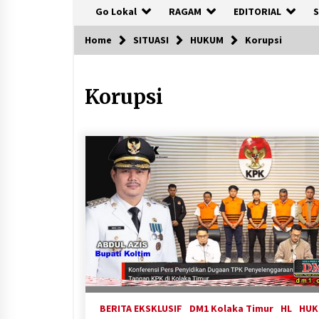
Go Lokal
RAGAM
EDITORIAL
S
Home
SITUASI
HUKUM
Korupsi
Korupsi
BERITA EKSKLUSIF
DM1 Kolaka Timur
HL
HU