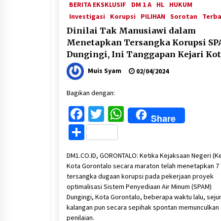
BERITA EKSKLUSIF
DM 1 A
HL
HUKUM
Investigasi
Korupsi
PILIHAN
Sorotan
Terba
Dinilai Tak Manusiawi dalam
Menetapkan Tersangka Korupsi S
Dungingi, Ini Tanggapan Kejari Ko
Gorontalo
Muis Syam
02/04/2024
Bagikan dengan:
Facebook
Twitter
WhatsApp
Share
Share
DM1.CO.ID, GORONTALO: Ketika Kejaksaan Negeri (Kej
Kota Gorontalo secara maraton telah menetapkan 7
tersangka dugaan korupsi pada pekerjaan proyek
optimalisasi Sistem Penyediaan Air Minum (SPAM)
Dungingi, Kota Gorontalo, beberapa waktu lalu, seju
kalangan pun secara sepihak spontan memunculkan
penilaian.