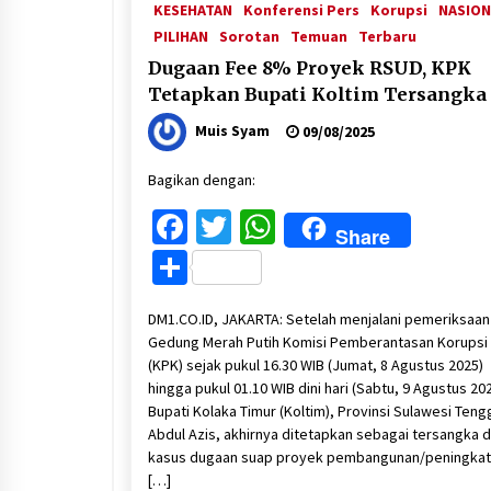
KESEHATAN
Konferensi Pers
Korupsi
NASION
PILIHAN
Sorotan
Temuan
Terbaru
Dugaan Fee 8% Proyek RSUD, KPK
Tetapkan Bupati Koltim Tersangka
Muis Syam
09/08/2025
Bagikan dengan:
Facebook
Twitter
WhatsApp
Share
Share
DM1.CO.ID, JAKARTA: Setelah menjalani pemeriksaan
Gedung Merah Putih Komisi Pemberantasan Korupsi
(KPK) sejak pukul 16.30 WIB (Jumat, 8 Agustus 2025)
hingga pukul 01.10 WIB dini hari (Sabtu, 9 Agustus 202
Bupati Kolaka Timur (Koltim), Provinsi Sulawesi Teng
Abdul Azis, akhirnya ditetapkan sebagai tersangka 
kasus dugaan suap proyek pembangunan/peningka
[…]