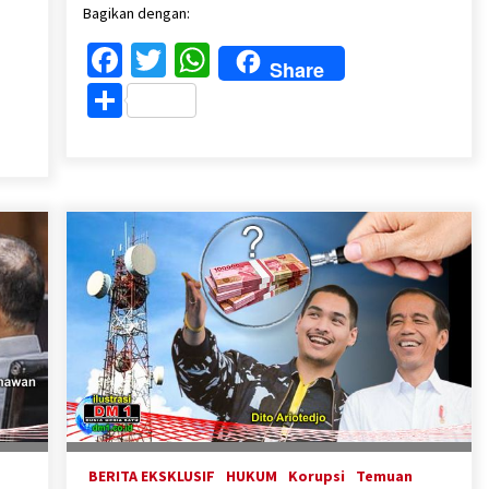
Bagikan dengan:
Facebook
Twitter
WhatsApp
Share
Share
BERITA EKSKLUSIF
HUKUM
Korupsi
Temuan