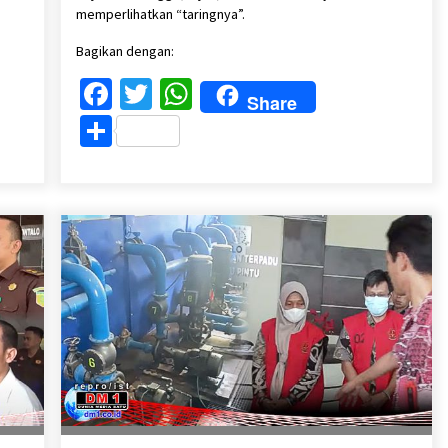
memperlihatkan “taringnya”.
Bagikan dengan:
Facebook
Twitter
WhatsApp
Share
Share