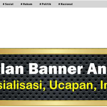
# Sosial
# Hukum
# Politik
# Nasional