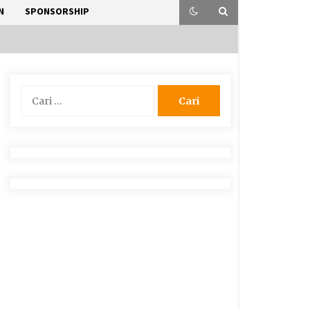
N
SPONSORSHIP
Cari
untuk: