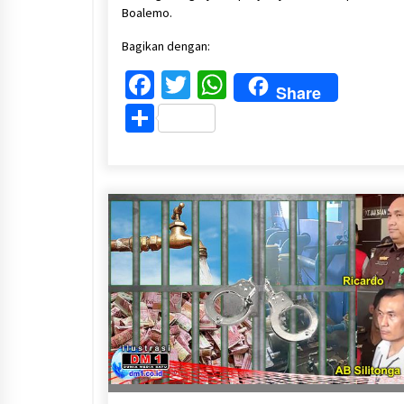
Boalemo.
Bagikan dengan:
Facebook
Twitter
WhatsApp
Share
Share