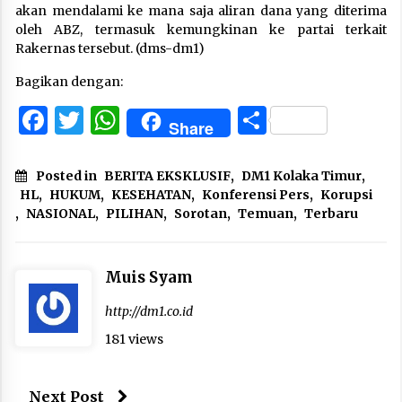
akan mendalami ke mana saja aliran dana yang diterima
oleh ABZ, termasuk kemungkinan ke partai terkait
Rakernas tersebut. (dms-dm1)
Bagikan dengan:
Facebook
Twitter
WhatsApp
Share
Share
Posted in
BERITA EKSKLUSIF
,
DM1 Kolaka Timur
,
HL
,
HUKUM
,
KESEHATAN
,
Konferensi Pers
,
Korupsi
,
NASIONAL
,
PILIHAN
,
Sorotan
,
Temuan
,
Terbaru
Muis Syam
http://dm1.co.id
181 views
Next Post