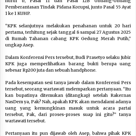
huruf b, Pasal 11 dan Pasal 12B Undang-Undang
Pemberantasan Tindak Pidana Korupsi, junto Pasal 55 Ayat
1 ke 1 KUHP.
“KPK selanjutnya melakukan penahanan untuk 20 hari
pertama, terhitung sejak tanggal 8 sampai 27 Agustus 2025
di Rumah Tahanan cabang KPK Gedung Merah Putih,”
ungkap Asep.
Dalam Konferensi Pers tersebut, Budi Prasetyo selaku Jubir
KPK juga memperlihatkan barang bukti berupa uang
sebesar Rp200 juta dan sebuah handphone.
Pada kesempatan sesi tanya jawab dalam Konferensi Pers
tersebut, seorang wartawati melemparkan pertanyaan. “Itu
kan bupatinya ditemukan (ditangkap) setelah Rakernas
NasDem ya, Pak? Nah, apakah KPK akan mendalami adanya
uang yang kemungkinan masuk untuk acara partai
tersebut, Pak, dari proses-proses suap ini gitu?” tanya
wartawati tersebut.
Pertanyaan itu pun dijawab oleh Asep, bahwa pihak KPK