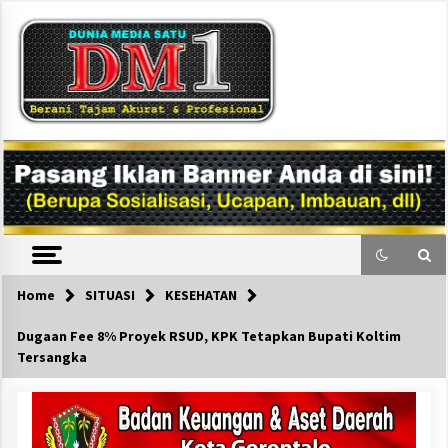
Skip
to
content
DM1
Home
SITUASI
KESEHATAN
Dugaan Fee 8% Proyek RSUD, KPK Tetapkan Bupati Koltim
Tersangka