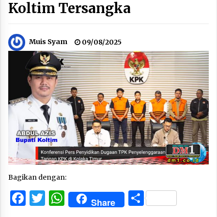
Koltim Tersangka
Muis Syam
09/08/2025
Bagikan dengan:
Facebook
Twitter
WhatsApp
Share
Share