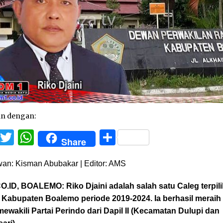
an dengan:
Facebook
Twitter
WhatsApp
Share
Share
an: Kisman Abubakar | Editor: AMS
O.ID, BOALEMO:
Riko Djaini adalah salah satu Caleg terpil
Kabupaten Boalemo periode 2019-2024. Ia berhasil meraih
mewakili Partai Perindo dari Dapil II (Kecamatan Dulupi dan