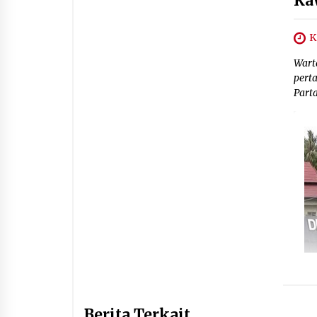
Ka
K
Wart
pert
Part
Berita Terkait