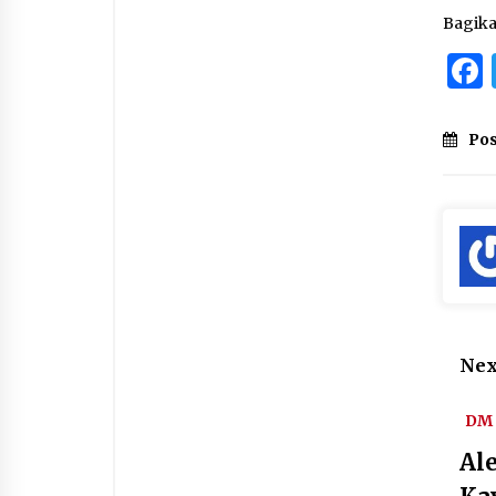
Bagik
Pos
Nex
DM 
Al