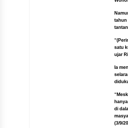
Wonos
Namun
tahun
tantan
“(Peri
satu k
ujar R
Ia me
selara
diduk
“Meski
hanya
di da
masyar
(3/9/2