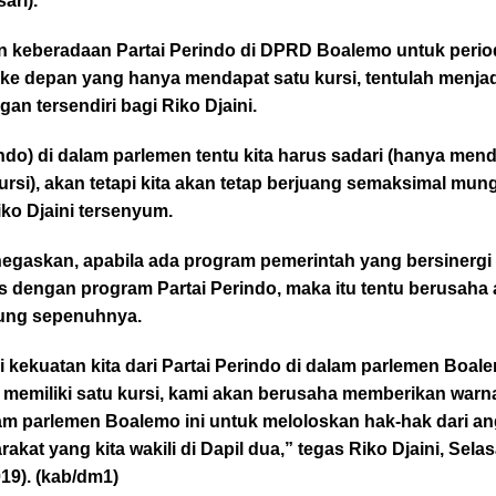
ari).
 keberadaan Partai Perindo di DPRD Boalemo untuk perio
 ke depan yang hanya mendapat satu kursi, tentulah menja
gan tersendiri bagi Riko Djaini.
ndo) di dalam parlemen tentu kita harus sadari (hanya men
ursi), akan tetapi kita akan tetap berjuang semaksimal mun
iko Djaini tersenyum.
negaskan, apabila ada program pemerintah yang bersinergi
s dengan program Partai Perindo, maka itu tentu berusaha
ung sepenuhnya.
 kekuatan kita dari Partai Perindo di dalam parlemen Boal
 memiliki satu kursi, kami akan berusaha memberikan warn
lam parlemen Boalemo ini untuk meloloskan hak-hak dari a
akat yang kita wakili di Dapil dua,” tegas Riko Djaini, Sela
019). (kab/dm1)