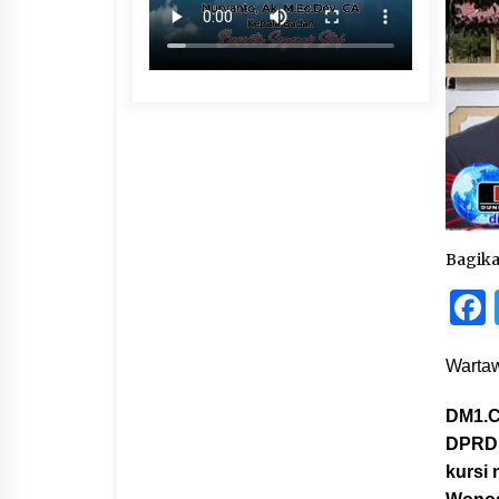
Bagik
Wartaw
DM1.C
DPRD 
kursi 