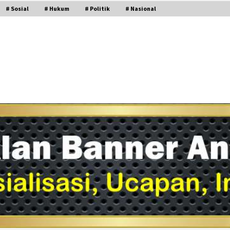
# Sosial
# Hukum
# Politik
# Nasional