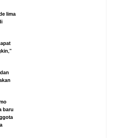
de lima
di
dapat
gkin,”
 dan
 akan
emo
a baru
nggota
sa