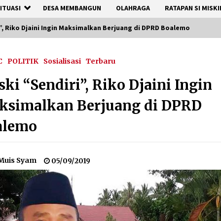
ITUASI
DESA MEMBANGUN
OLAHRAGA
RATAPAN SI MISKI
”, Riko Djaini Ingin Maksimalkan Berjuang di DPRD Boalemo
C
POLITIK
Sosialisasi
Terbaru
ki “Sendiri”, Riko Djaini Ingin
ksimalkan Berjuang di DPRD
alemo
Muis Syam
05/09/2019