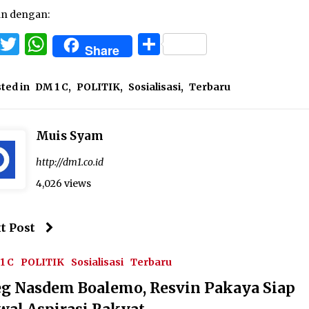
an dengan:
Facebook
Twitter
WhatsApp
Share
Share
ted in
DM 1 C
,
POLITIK
,
Sosialisasi
,
Terbaru
Muis Syam
http://dm1.co.id
4,026 views
t Post
1 C
POLITIK
Sosialisasi
Terbaru
eg Nasdem Boalemo, Resvin Pakaya Siap