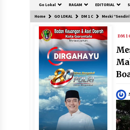
Go Lokal
RAGAM
EDITORIAL
S
Home
GO LOKAL
DM 1 C
Meski “Sendiri
DM 1 
Mes
Ma
Bo