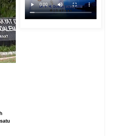
ih
 satu