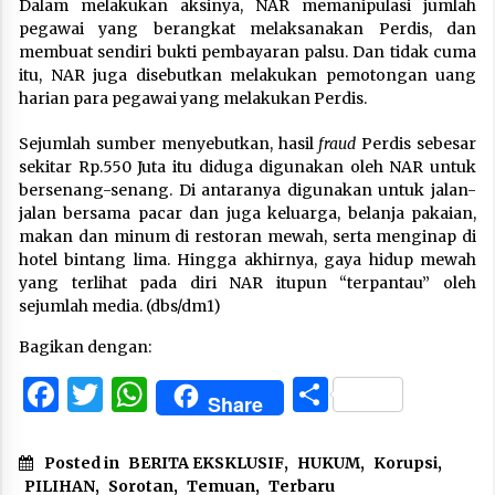
Dalam melakukan aksinya, NAR memanipulasi jumlah
pegawai yang berangkat melaksanakan Perdis, dan
membuat sendiri bukti pembayaran palsu. Dan tidak cuma
itu, NAR juga disebutkan melakukan pemotongan uang
harian para pegawai yang melakukan Perdis.
Sejumlah sumber menyebutkan, hasil
fraud
Perdis sebesar
sekitar Rp.550 Juta itu diduga digunakan oleh NAR untuk
bersenang-senang. Di antaranya digunakan untuk jalan-
jalan bersama pacar dan juga keluarga, belanja pakaian,
makan dan minum di restoran mewah, serta menginap di
hotel bintang lima. Hingga akhirnya, gaya hidup mewah
yang terlihat pada diri NAR itupun “terpantau” oleh
sejumlah media. (dbs/dm1)
Bagikan dengan:
Facebook
Twitter
WhatsApp
Share
Share
Posted in
BERITA EKSKLUSIF
,
HUKUM
,
Korupsi
,
PILIHAN
,
Sorotan
,
Temuan
,
Terbaru