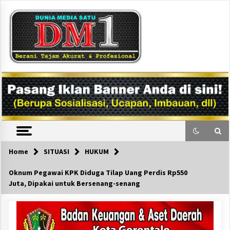
Skip
to
content
DM1
Home
SITUASI
HUKUM
Oknum Pegawai KPK Diduga Tilap Uang Perdis Rp550
Juta, Dipakai untuk Bersenang-senang