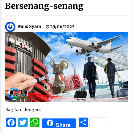
Bersenang-senang
Muis Syam
29/06/2023
Bagikan dengan:
Facebook
Twitter
WhatsApp
Share
Share