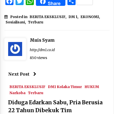
Facebook
Twitter
WhatsApp
Share
Share
Posted in
BERITA EKSKLUSIF
,
DM 1
,
EKONOMI
,
Sosialisasi
,
Terbaru
Muis Syam
http://dm1.co.id
850 views
Next Post
BERITA EKSKLUSIF
DM1 Kolaka Timur
HUKUM
Narkoba
Terbaru
Diduga Edarkan Sabu, Pria Berusia
22 Tahun Dibekuk Tim