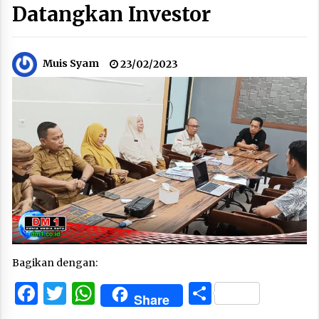
Datangkan Investor
Muis Syam
23/02/2023
Bagikan dengan:
Facebook
Twitter
WhatsApp
Share
Share