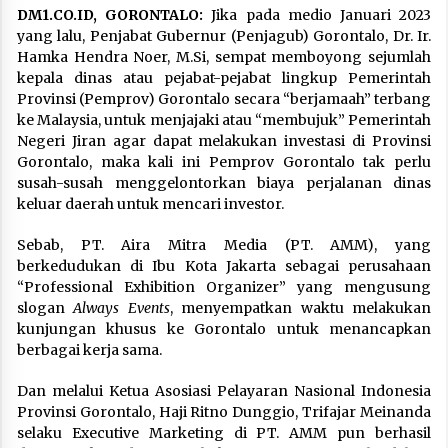
DM1.CO.ID, GORONTALO:
Jika pada medio Januari 2023
yang lalu, Penjabat Gubernur (Penjagub) Gorontalo, Dr. Ir.
Hamka Hendra Noer, M.Si, sempat memboyong sejumlah
kepala dinas atau pejabat-pejabat lingkup Pemerintah
Provinsi (Pemprov) Gorontalo secara “berjamaah” terbang
ke Malaysia, untuk menjajaki atau “membujuk” Pemerintah
Negeri Jiran agar dapat melakukan investasi di Provinsi
Gorontalo, maka kali ini Pemprov Gorontalo tak perlu
susah-susah menggelontorkan biaya perjalanan dinas
keluar daerah untuk mencari investor.
Sebab, PT. Aira Mitra Media (PT. AMM), yang
berkedudukan di Ibu Kota Jakarta sebagai perusahaan
“Professional Exhibition Organizer” yang mengusung
slogan
Always Events
, menyempatkan waktu melakukan
kunjungan khusus ke Gorontalo untuk menancapkan
berbagai kerja sama.
Dan melalui Ketua Asosiasi Pelayaran Nasional Indonesia
Provinsi Gorontalo, Haji Ritno Dunggio, Trifajar Meinanda
selaku Executive Marketing di PT. AMM pun berhasil