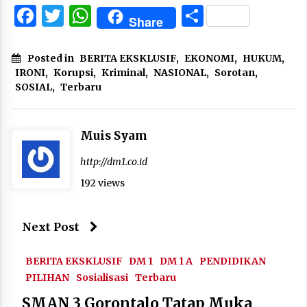
Facebook
Twitter
WhatsApp
Share
Share
Posted in
BERITA EKSKLUSIF
,
EKONOMI
,
HUKUM
,
IRONI
,
Korupsi
,
Kriminal
,
NASIONAL
,
Sorotan
,
SOSIAL
,
Terbaru
Muis Syam
http://dm1.co.id
192 views
Next Post
BERITA EKSKLUSIF
DM 1
DM 1 A
PENDIDIKAN
PILIHAN
Sosialisasi
Terbaru
SMAN 3 Gorontalo Tatap Muka