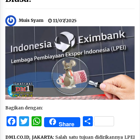
Muis Syam
11/07/2025
Bagikan dengan:
Facebook
Twitter
WhatsApp
Share
Share
DM1.CO.ID, JAKARTA:
Salah satu tujuan didirikannya LPEI