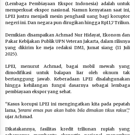
(Lembaga Pembiayaan Ekspor Indonesia) adalah untuk
memperkuat ekspor nasional. Namun kenyataan saat ini,
LPEI justru menjadi mesin penghasil uang bagi koruptor
negeri ini. Dan negara pun dirugikan hingga Rp11,7 Triliun.
Demikian disampaikan Achmad Nur Hidayat, Ekonom dan
Pakar Kebijakan Publik UPN Veteran Jakarta, dalam rilisnya
yang dikirim ke meja redaksi DM1, Jumat siang (11 Juli
2025).
LPEI, menurut Achmad, bagai mobil mewah yang
dimodifikasi untuk balapan liar oleh oknum tak
bertanggung jawab. Keberadaan LPEI disalahgunakan
hingga kehilangan fungsi dasarnya sebagai lembaga
pembiayaan ekspor yang sehat.
“Kasus korupsi LPEI ini mengingatkan kita pada pepatah
lama,
‘Jerami emas pun akan habis bila dimakan tikus rakus’
,”
ujar Achmad.
Dikatakannya, fasilitas kredit triliunan rupiah yang