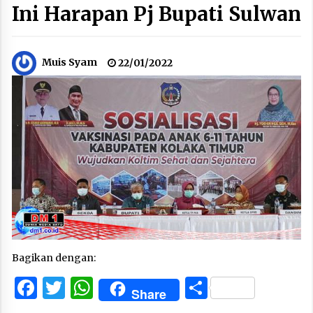
Ini Harapan Pj Bupati Sulwan
Muis Syam
22/01/2022
Bagikan dengan:
Facebook
Twitter
WhatsApp
Share
Share