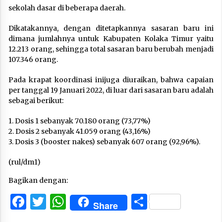
sekolah dasar di beberapa daerah.
Dikatakannya, dengan ditetapkannya sasaran baru ini
dimana jumlahnya untuk Kabupaten Kolaka Timur yaitu
12.213 orang, sehingga total sasaran baru berubah menjadi
107.346 orang.
Pada krapat koordinasi inijuga diuraikan, bahwa capaian
per tanggal 19 Januari 2022, di luar dari sasaran baru adalah
sebagai berikut:
1. Dosis 1 sebanyak 70.180 orang (73,77%)
2. Dosis 2 sebanyak 41.059 orang (43,16%)
3. Dosis 3 (booster nakes) sebanyak 607 orang (92,96%).
(rul/dm1)
Bagikan dengan:
Facebook
Twitter
WhatsApp
Share
Share