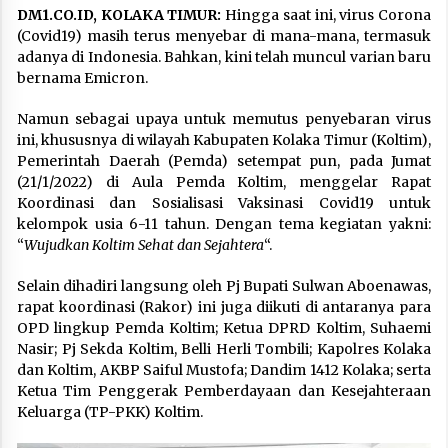
DM1.CO.ID, KOLAKA TIMUR:
Hingga saat ini, virus Corona
(Covid19) masih terus menyebar di mana-mana, termasuk
adanya di Indonesia. Bahkan, kini telah muncul varian baru
bernama Emicron.
Namun sebagai upaya untuk memutus penyebaran virus
ini, khususnya di wilayah Kabupaten Kolaka Timur (Koltim),
Pemerintah Daerah (Pemda) setempat pun, pada Jumat
(21/1/2022) di Aula Pemda Koltim, menggelar Rapat
Koordinasi dan Sosialisasi Vaksinasi Covid19 untuk
kelompok usia 6-11 tahun. Dengan tema kegiatan yakni:
“
Wujudkan Koltim Sehat dan Sejahtera
“.
Selain dihadiri langsung oleh Pj Bupati Sulwan Aboenawas,
rapat koordinasi (Rakor) ini juga diikuti di antaranya para
OPD lingkup Pemda Koltim; Ketua DPRD Koltim, Suhaemi
Nasir; Pj Sekda Koltim, Belli Herli Tombili; Kapolres Kolaka
dan Koltim, AKBP Saiful Mustofa; Dandim 1412 Kolaka; serta
Ketua Tim Penggerak Pemberdayaan dan Kesejahteraan
Keluarga (TP-PKK) Koltim.