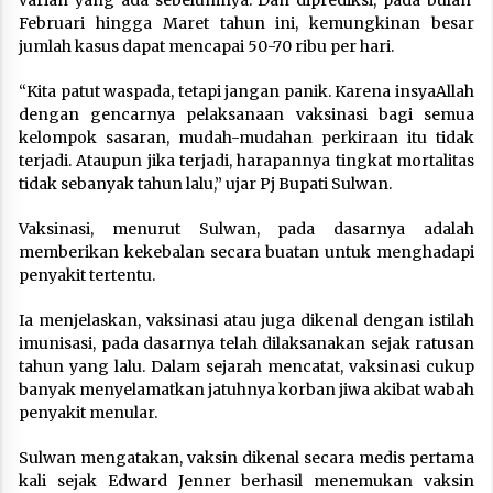
varian yang ada sebelumnya. Dan diprediksi, pada bulan
Februari hingga Maret tahun ini, kemungkinan besar
jumlah kasus dapat mencapai 50-70 ribu per hari.
“Kita patut waspada, tetapi jangan panik. Karena insyaAllah
dengan gencarnya pelaksanaan vaksinasi bagi semua
kelompok sasaran, mudah-mudahan perkiraan itu tidak
terjadi. Ataupun jika terjadi, harapannya tingkat mortalitas
tidak sebanyak tahun lalu,” ujar Pj Bupati Sulwan.
Vaksinasi, menurut Sulwan, pada dasarnya adalah
memberikan kekebalan secara buatan untuk menghadapi
penyakit tertentu.
Ia menjelaskan, vaksinasi atau juga dikenal dengan istilah
imunisasi, pada dasarnya telah dilaksanakan sejak ratusan
tahun yang lalu. Dalam sejarah mencatat, vaksinasi cukup
banyak menyelamatkan jatuhnya korban jiwa akibat wabah
penyakit menular.
Sulwan mengatakan, vaksin dikenal secara medis pertama
kali sejak Edward Jenner berhasil menemukan vaksin