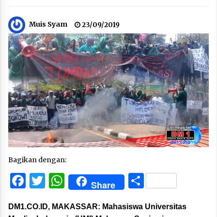
Muis Syam
23/09/2019
Bagikan dengan:
Facebook
Twitter
WhatsApp
Share
Share
DM1.CO.ID, MAKASSAR:
Mahasiswa Universitas