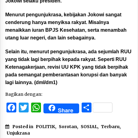
Jokowi selaku presiden.
Menurut pengunjukrasa, kebijakan Jokowi sangat
cenderung hanya menyiksa rakyat. Misalnya
menaikkan iuran BPJS Kesehatan, serta menambah
utang luar negeri, dan lain sebagainya.
Selain itu, menurut pengunjukrasa, ada sejumlah RUU
yang tidak lagi berpihak kepada rakyat. Seperti RUU
Ketenagakerjaan, revisi UU KPK yang tidak berpihak
pada semangat pemberantasan korupsi dan banyak
lagi lainnya. (dml/dm1)
Bagikan dengan:
Facebook
Twitter
WhatsApp
Share
Share
Posted in
POLITIK
,
Sorotan
,
SOSIAL
,
Terbaru
,
Unjukrasa