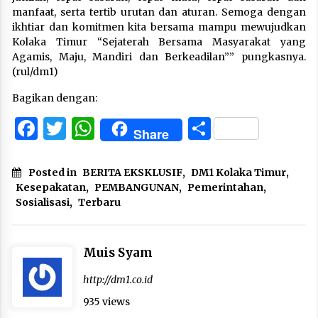
manfaat, serta tertib urutan dan aturan. Semoga dengan
ikhtiar dan komitmen kita bersama mampu mewujudkan
Kolaka Timur “Sejaterah Bersama Masyarakat yang
Agamis, Maju, Mandiri dan Berkeadilan”” pungkasnya.
(rul/dm1)
Bagikan dengan:
Facebook
Twitter
WhatsApp
Share
Share
Posted in
BERITA EKSKLUSIF
,
DM1 Kolaka Timur
,
Kesepakatan
,
PEMBANGUNAN
,
Pemerintahan
,
Sosialisasi
,
Terbaru
Muis Syam
http://dm1.co.id
935 views