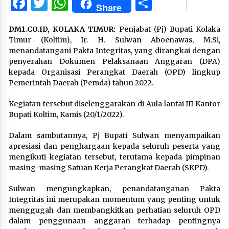
Facebook
Twitter
WhatsApp
Share
Share
DM1.CO.ID, KOLAKA TIMUR:
Penjabat (Pj) Bupati Kolaka
Timur (Koltim), Ir. H. Sulwan Aboenawas, M.Si,
menandatangani Pakta Integritas, yang dirangkai dengan
penyerahan Dokumen Pelaksanaan Anggaran (DPA)
kepada Organisasi Perangkat Daerah (OPD) lingkup
Pemerintah Daerah (Pemda) tahun 2022.
Kegiatan tersebut diselenggarakan di Aula lantai III Kantor
Bupati Koltim, Kamis (20/1/2022).
Dalam sambutannya, Pj Bupati Sulwan menyampaikan
apresiasi dan penghargaan kepada seluruh peserta yang
mengikuti kegiatan tersebut, terutama kepada pimpinan
masing-masing Satuan Kerja Perangkat Daerah (SKPD).
Sulwan mengungkapkan, penandatanganan Pakta
Integritas ini merupakan momentum yang penting untuk
menggugah dan membangkitkan perhatian seluruh OPD
dalam penggunaan anggaran terhadap pentingnya