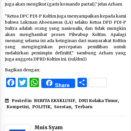
juga akan mengikut (garis komando partai),” jelas Arham.
“Ketua DPC PDI-P Koltim juga menyampaikan kepada kami
bahwa Lukman Aboenawas (LA) selaku Ketua DPD PDI-P
Sultra adalah orang yang nasionalis, dan tidak mungkin
akan menghambat proses Pilwabup Koltim. Apalagi
memang selama ini ada keinginan dari masyarakat Koltim
yang menginginkan percepatan pemilihan untuk
melahirkan pemimpin definitif,” sambung Arham yang
juga anggota DPRD Koltim ini. (rul/dm1)
Bagikan dengan:
Facebook
Twitter
WhatsApp
Share
Share
Posted in
BERITA EKSKLUSIF
,
DM1 Kolaka Timur
,
Kompetisi
,
POLITIK
,
Sorotan
,
Terbaru
Muis Syam