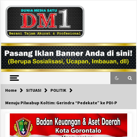
Skip
to
content
DM1
Home
SITUASI
POLITIK
Menuju Pilwabup Koltim: Gerindra “Pedekate” ke PDI-P