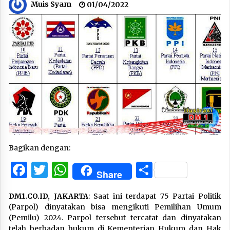
Muis Syam
01/04/2022
Bagikan dengan:
Facebook
Twitter
WhatsApp
Share
Share
DM1.CO.ID, JAKARTA
: Saat ini terdapat 75 Partai Politik
(Parpol) dinyatakan bisa mengikuti Pemilihan Umum
(Pemilu) 2024. Parpol tersebut tercatat dan dinyatakan
telah berbadan hukum di Kementerian Hukum dan Hak