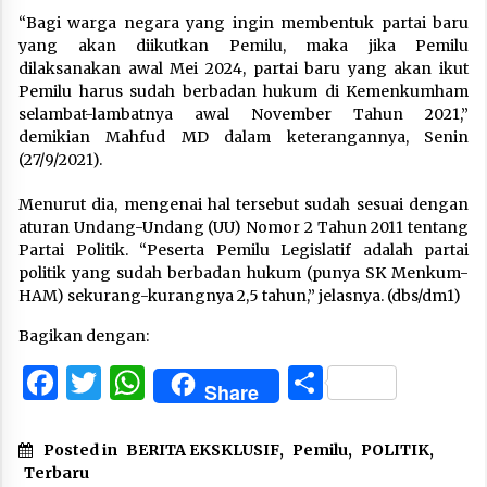
“Bagi warga negara yang ingin membentuk partai baru
yang akan diikutkan Pemilu, maka jika Pemilu
dilaksanakan awal Mei 2024, partai baru yang akan ikut
Pemilu harus sudah berbadan hukum di Kemenkumham
selambat-lambatnya awal November Tahun 2021,”
demikian Mahfud MD dalam keterangannya, Senin
(27/9/2021).
Menurut dia, mengenai hal tersebut sudah sesuai dengan
aturan Undang-Undang (UU) Nomor 2 Tahun 2011 tentang
Partai Politik. “Peserta Pemilu Legislatif adalah partai
politik yang sudah berbadan hukum (punya SK Menkum-
HAM) sekurang-kurangnya 2,5 tahun,” jelasnya. (dbs/dm1)
Bagikan dengan:
Facebook
Twitter
WhatsApp
Share
Share
Posted in
BERITA EKSKLUSIF
,
Pemilu
,
POLITIK
,
Terbaru