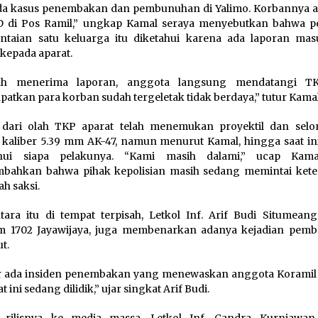
ada kasus penembakan dan pembunuhan di Yalimo. Korbannya 
 di Pos Ramil,” ungkap Kamal seraya menyebutkan bahwa pe
taian satu keluarga itu diketahui karena ada laporan mas
kepada aparat.
lah menerima laporan, anggota langsung mendatangi T
atkan para korban sudah tergeletak tidak berdaya,” tutur Kamal
 dari olah TKP aparat telah menemukan proyektil dan sel
 kaliber 5.39 mm AK-47, namun menurut Kamal, hingga saat in
ahui siapa pelakunya. “Kami masih dalami,” ucap Kama
bahkan bahwa pihak kepolisian masih sedang memintai ket
ah saksi.
ara itu di tempat terpisah, Letkol Inf. Arif Budi Situmeang
m 1702 Jayawijaya, juga membenarkan adanya kejadian pemb
t.
 ada insiden penembakan yang menewaskan anggota Koramil 
t ini sedang dilidik,” ujar singkat Arif Budi.