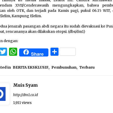
 rilisnya ke media massa, Letkol Inf. Candra Kurniawan
endam XVII/Cenderawasih mengungkapkan, bahwa pemb
kan oleh OTK, dan terjadi pada Kamis pagi, pukul 06.15 WIT, d
Elelim, Kampung Elelim.
dua jenazah pasangan abdi negara itu sudah dievakuasi ke Pu
at, rencananya akan dilakukan otopsi. (dbs/dm1)
an dengan:
Facebook
Twitter
WhatsApp
Share
Share
ted in
BERITA EKSKLUSIF
,
Pembunuhan
,
Terbaru
Muis Syam
http://dm1.co.id
1,911 views