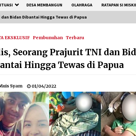
ITUASI
DESA MEMBANGUN
OLAHRAGA
RATAPAN SI MISKI
I dan Bidan Dibantai Hingga Tewas di Papua
TA EKSKLUSIF
Pembunuhan
Terbaru
is, Seorang Prajurit TNI dan Bi
antai Hingga Tewas di Papua
Muis Syam
01/04/2022