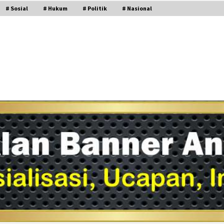
# Sosial
# Hukum
# Politik
# Nasional