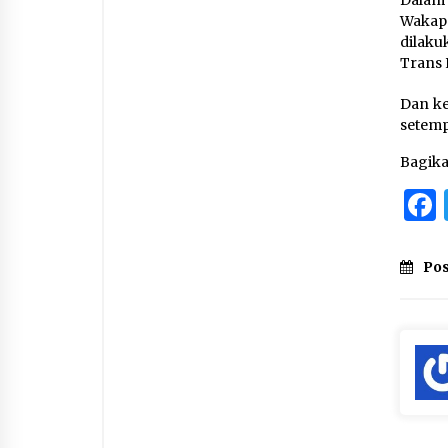
Dalam
Wakap
dilaku
Trans 
Dan ke
setemp
Bagik
Pos