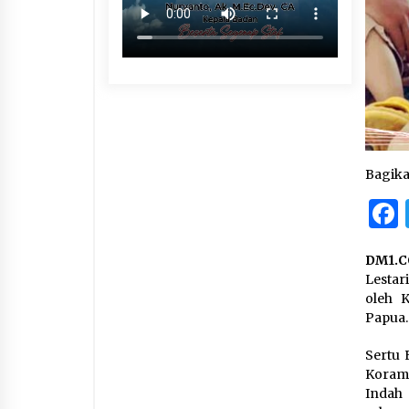
Bagik
DM1.C
Lestar
oleh K
Papua.
Sertu 
Korami
Indah