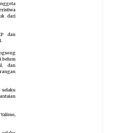
anggota
ristiwa
uk dari
KP dan
.
ongsong
i belum
l, dan
erangan
 selaku
antaian
Yalimo,