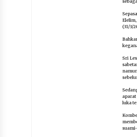
sebaga
Sepasa
Eleli
(31/3/2
Bahkan
kegana
Sri Le
sabeta
namun 
sebelu
Sedang
aparat
luka t
Kombe
memben
suami-i