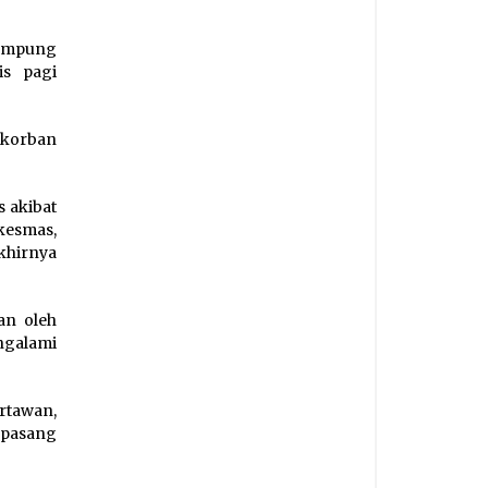
Kampung
is pagi
 korban
s akibat
skesmas,
khirnya
an oleh
ngalami
tawan,
epasang