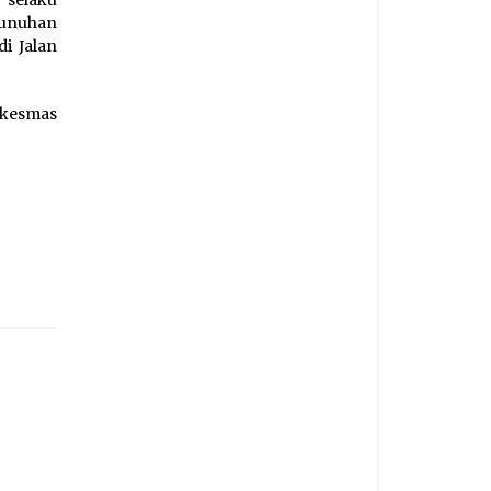
 selaku
unuhan
i Jalan
skesmas