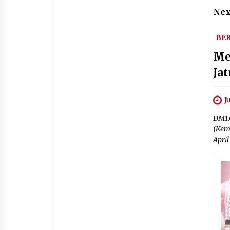
Nex
BER
Me
Ja
J
DM1.
(Kem
April