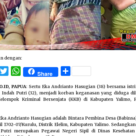
an dengan:
Facebook
Twitter
WhatsApp
Share
Share
O.ID, PAPUA
: Sertu Eka Andrianto Hasugian (38) bersama istri
i Indah Putri (32), menjadi korban keganasan yang diduga di
elompok Kriminal Bersenjata (KKB) di Kabupaten Yalimo, P
Eka Andrianto Hasugian adalah Bintara Pembina Desa (Babinsa)
l 1702-07/Kurulu, Distrik Elelim, Kabupaten Yalimo. Sedangkan
 Putri merupakan Pegawai Negeri Sipil di Dinas Kesehatan