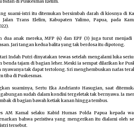
i bidan di Puskesmas Elelim.
ng suami-istri itu ditemukan bersimbah darah di kiosnya di 
m, Jalan Trans Elelim, Kabupaten Yalimo, Papua, pada Kam
022).
 dua anak mereka, MFP (4) dan EPF (3) juga turut menjadi
san. Jari tangan kedua balita yang tak berdosa itu dipotong.
stari Indah Putri dinyatakan tewas setelah mengalami luka seriu
n benda tajam di bagian leher. Meski ia sempat dilarikan ke Pu
nyawanya tak dapat tertolong. Sri menghembuskan nafas tera
m tiba di Puskesmas.
kan suaminya, Sertu Eka Andrianto Hasugian, saat ditemuk
 gabungan sudah dalam kondisi tergeletak tak bernyawa. Ia me
embak di bagian bawah ketiak kanan hingga tembus.
s AM Kamal selaku Kabid Humas Polda Papua kepada war
arkan bahwa peristiwa yang mengerikan itu dialami oleh s
stri tersebut.