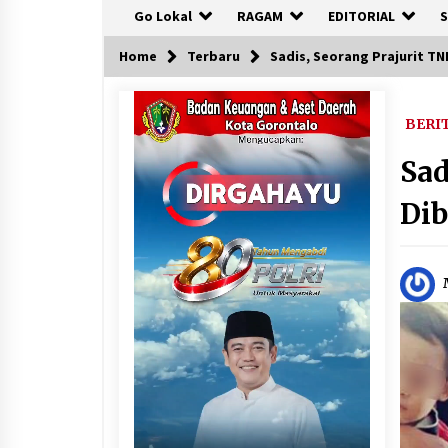
Go Lokal
RAGAM
EDITORIAL
S
Home
Terbaru
Sadis, Seorang Prajurit TN
BERI
Sad
Dib