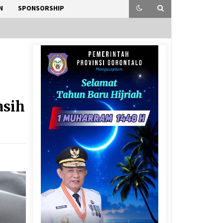
N
SPONSORSHIP
asih