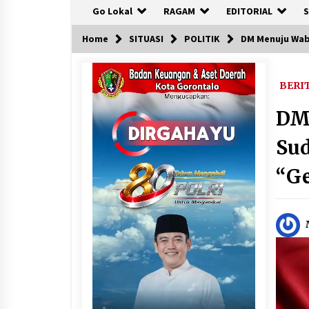
Go Lokal
RAGAM
EDITORIAL
S
Home
SITUASI
POLITIK
DM Menuju Wabu
BERI
DM
Sud
“Ge