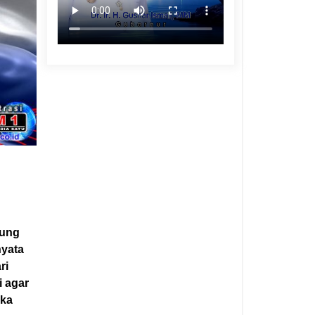
sung
nyata
ri
 agar
aka