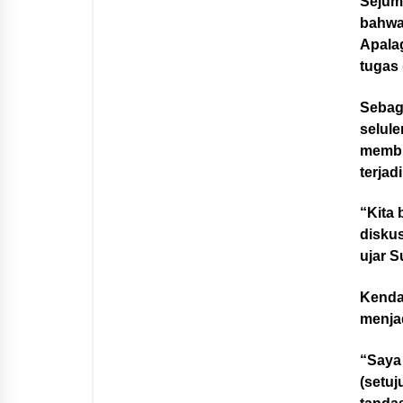
Sejuml
bahwa
Apalag
tugas 
Sebaga
selule
membi
terjad
“Kita 
diskus
ujar S
Kenda
menja
“Saya
(setuj