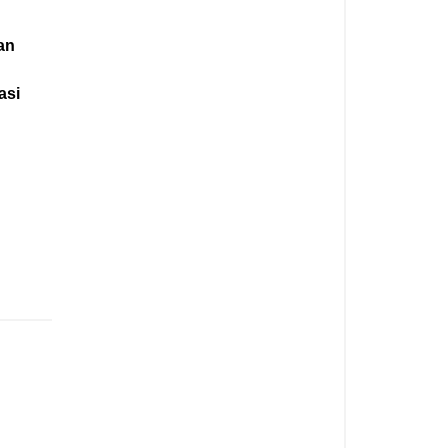
an
,
asi