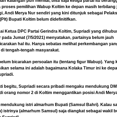
ah kalangan pun menilai, bisa saja ketiga partai itu beran
 proses pemilihan Wabup Koltim ke depan masih terbilang 
i, Andi Merya Nur sendiri yang kini ditunjuk sebagai Pelak
(Plt) Bupati Koltim belum didefinitifkan.
i Ketua DPC Partai Gerindra Koltim, Supriadi yang dihubu
r pada Jumat (7/5/2021) menyatakan, partainya belum jauh
carakan hal itu. Hanya sebatas melihat perkembangan yan
i di tengah-tengah masyarakat.
belum bicarakan persoalan itu (tentang figur Wabup). Yang k
ikan selama ini adalah bagaimana Kolaka Timur ini ke dep
upriadi.
ti begitu, Supriadi secara pribadi mengaku mendukung DM
di orang nomor 2 di Koltim menggantikan posisi Andi Merya
 mendukung istri almarhum Bupati (Samsul Bahri). Kalau s
u) istrinya (almarhum Samsul) saja diangkat sebagai wakil b