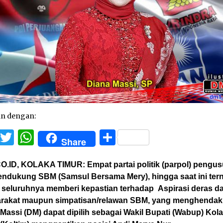
an dengan:
Facebook
Twitter
WhatsApp
Share
Share
O.ID, KOLAKA TIMUR:
Empat partai politik (parpol) pengu
endukung SBM (Samsul Bersama Mery), hingga saat ini ter
 seluruhnya memberi kepastian terhadap Aspirasi deras da
rakat maupun simpatisan/relawan SBM, yang menghendaki
Massi (DM) dapat dipilih sebagai Wakil Bupati (Wabup) Kol