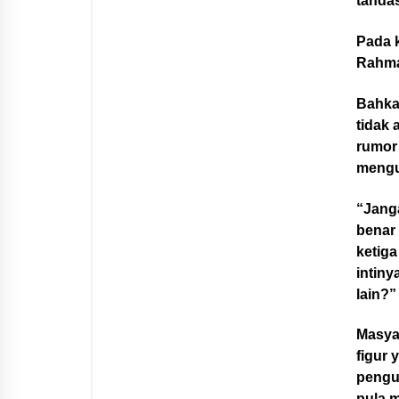
tandas
Pada 
Rahma
Bahka
tidak 
rumor 
mengu
“Janga
benar
ketiga
intiny
lain?”
Masya
figur 
pengus
pula m