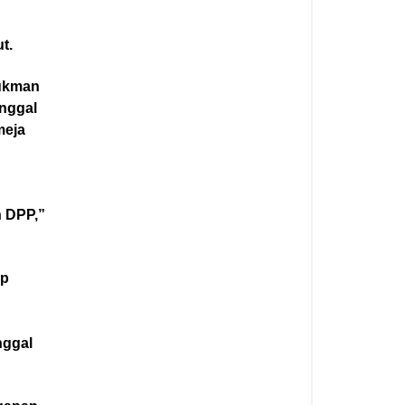
t.
Lukman
nggal
meja
 DPP,”
ap
nggal