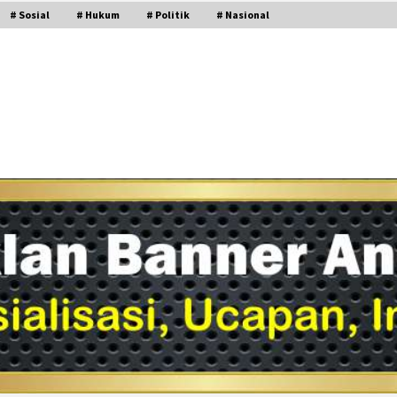
# Sosial
# Hukum
# Politik
# Nasional