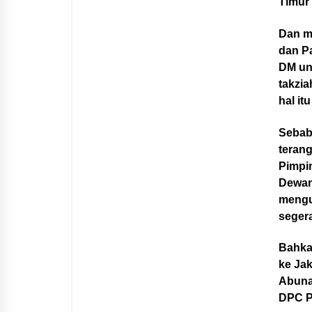
Timur 
Dan m
dan P
DM un
takzi
hal it
Sebab 
teran
Pimpi
Dewan
mengu
segera
Bahkan
ke Ja
Abuna
DPC PD