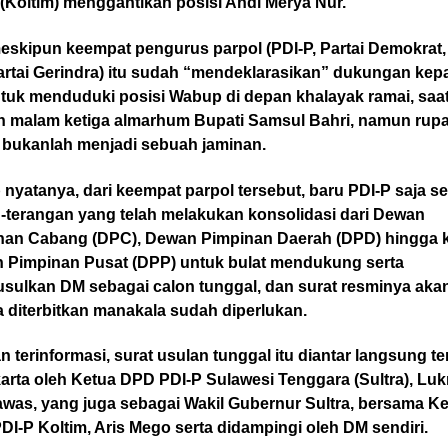
(Koltim) menggantikan posisi Andi Merya Nur.
eskipun keempat pengurus parpol (PDI-P, Partai Demokrat,
artai Gerindra) itu sudah “mendeklarasikan” dukungan kep
tuk menduduki posisi Wabup di depan khalayak ramai, saat
ah malam ketiga almarhum Bupati Samsul Bahri, namun rup
u bukanlah menjadi sebuah jaminan.
nyatanya, dari keempat parpol tersebut, baru PDI-P saja s
g-terangan yang telah melakukan konsolidasi dari Dewan
nan Cabang (DPC), Dewan Pimpinan Daerah (DPD) hingga 
 Pimpinan Pusat (DPP) untuk bulat mendukung serta
sulkan DM sebagai calon tunggal, dan surat resminya aka
 diterbitkan manakala sudah diperlukan.
 terinformasi, surat usulan tunggal itu diantar langsung t
karta oleh Ketua DPD PDI-P Sulawesi Tenggara (Sultra), Lu
was, yang juga sebagai Wakil Gubernur Sultra, bersama K
I-P Koltim, Aris Mego serta didampingi oleh DM sendiri.