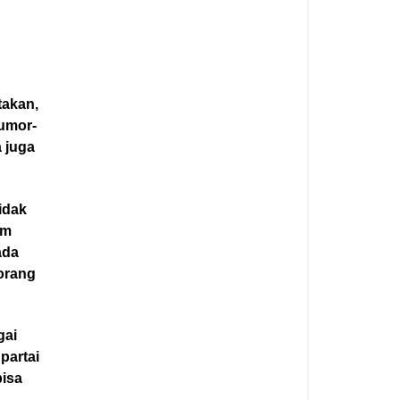
takan,
rumor-
 juga
idak
am
ada
 orang
gai
partai
bisa