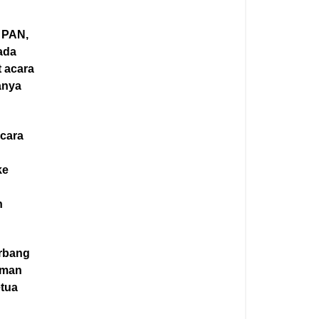
 PAN,
ada
 acara
anya
ecara
ke
n
erbang
kman
etua