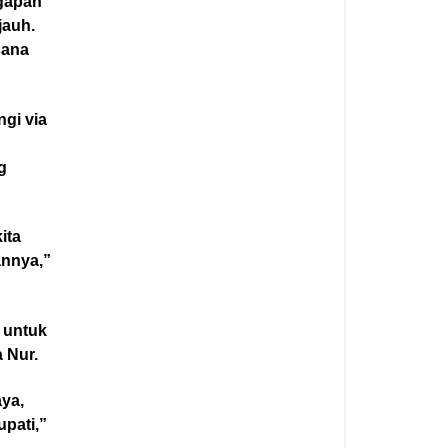
ggapan
jauh.
sana
ngi via
g
ita
annya,”
 untuk
 Nur.
aya,
upati,”