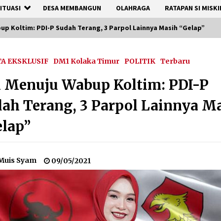
ITUASI
DESA MEMBANGUN
OLAHRAGA
RATAPAN SI MISKI
p Koltim: PDI-P Sudah Terang, 3 Parpol Lainnya Masih “Gelap”
TA EKSKLUSIF
DM1 Kolaka Timur
POLITIK
Terbaru
 Menuju Wabup Koltim: PDI-P
ah Terang, 3 Parpol Lainnya M
lap”
Muis Syam
09/05/2021