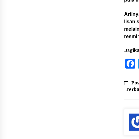
Artin
lisan 
melai
resmi 
Bagik
Pos
Terb