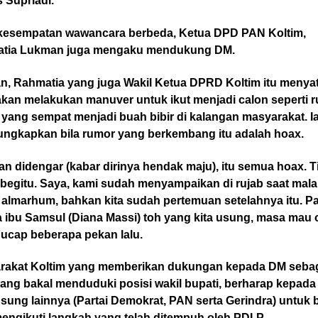
 Supriadi.
kesempatan wawancara berbeda, Ketua DPD PAN Koltim,
tia Lukman juga mengaku mendukung DM.
n, Rahmatia yang juga Wakil Ketua DPRD Koltim itu menya
akan melakukan manuver untuk ikut menjadi calon seperti 
yang sempat menjadi buah bibir di kalangan masyarakat. Ia
ngkapkan bila rumor yang berkembang itu adalah hoax.
n didengar (kabar dirinya hendak maju), itu semua hoax. T
 begitu. Saya, kami sudah menyampaikan di rujab saat mal
 almarhum, bahkan kita sudah pertemuan setelahnya itu. P
a ibu Samsul (Diana Massi) toh yang kita usung, masa mau
 ucap beberapa pekan lalu.
rakat Koltim yang memberikan dukungan kepada DM seba
yang bakal menduduki posisi wakil bupati, berharap kepada 
ung lainnya (Partai Demokrat, PAN serta Gerindra) untuk 
engikuti langkah yang telah ditempuh oleh PDI-P.