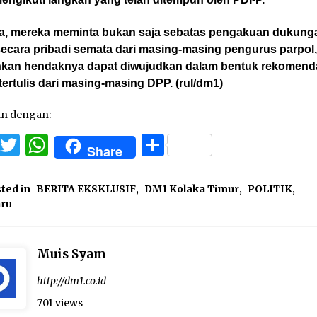
ya, mereka meminta bukan saja sebatas pengakuan dukung
secara pribadi semata dari masing-masing pengurus parpol
nkan hendaknya dapat diwujudkan dalam bentuk rekomend
tertulis dari masing-masing DPP. (rul/dm1)
an dengan:
Facebook
Twitter
WhatsApp
Share
Share
ted in
BERITA EKSKLUSIF
,
DM1 Kolaka Timur
,
POLITIK
,
aru
Muis Syam
http://dm1.co.id
701 views