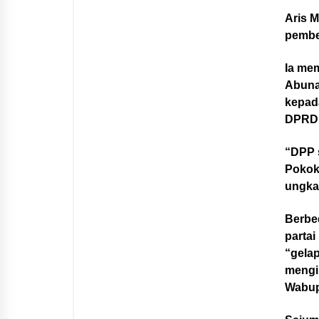
Aris 
pembe
Ia me
Abuna
kepada
DPRD 
“DPP 
Pokok
ungka
Berbed
partai
“gelap
mengi
Wabup