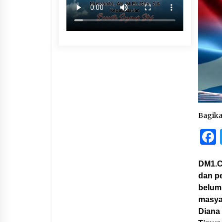
Bagik
DM1.C
dan p
belum
masya
Diana 