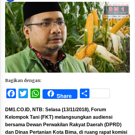
Bagikan dengan:
Facebook
Twitter
WhatsApp
Share
Share
DM1.CO.ID, NTB: Selasa (13/11/2018), Forum
Kelompok Tani (FKT) melangsungkan audiensi
bersama Dewan Perwakilan Rakyat Daerah (DPRD)
dan Dinas Pertanian Kota Bima, di ruang rapat komisi