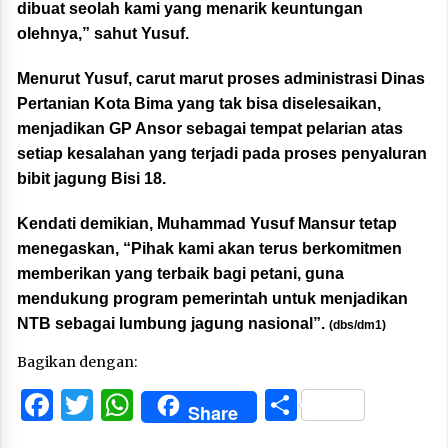
dibuat seolah kami yang menarik keuntungan
olehnya,” sahut Yusuf.
Menurut Yusuf, carut marut proses administrasi Dinas
Pertanian Kota Bima yang tak bisa diselesaikan,
menjadikan GP Ansor sebagai tempat pelarian atas
setiap kesalahan yang terjadi pada proses penyaluran
bibit jagung Bisi 18.
Kendati demikian, Muhammad Yusuf Mansur tetap
menegaskan, “Pihak kami akan terus berkomitmen
memberikan yang terbaik bagi petani, guna
mendukung program pemerintah untuk menjadikan
NTB sebagai lumbung jagung nasional”.
(dbs/dm1)
Bagikan dengan:
Facebook
Twitter
WhatsApp
Share
Share