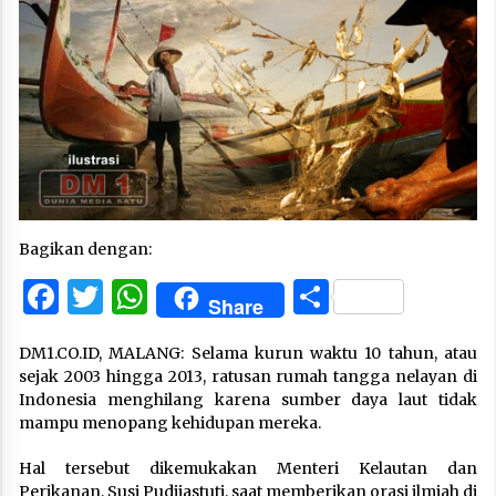
Bagikan dengan:
Facebook
Twitter
WhatsApp
Share
Share
DM1.CO.ID, MALANG: Selama kurun waktu 10 tahun, atau
sejak 2003 hingga 2013, ratusan rumah tangga nelayan di
Indonesia menghilang karena sumber daya laut tidak
mampu menopang kehidupan mereka.
Hal tersebut dikemukakan Menteri Kelautan dan
Perikanan, Susi Pudjiastuti, saat memberikan orasi ilmiah di