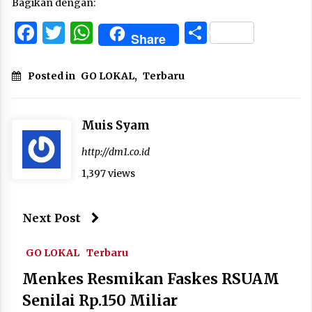
Bagikan dengan:
Facebook
Twitter
WhatsApp
Share
Share
Posted in
GO LOKAL
,
Terbaru
Muis Syam
http://dm1.co.id
1,397 views
Next Post
GO LOKAL
Terbaru
Menkes Resmikan Faskes RSUAM
Senilai Rp.150 Miliar