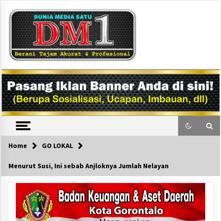
Skip
to
content
DM1
Home
GO LOKAL
Menurut Susi, Ini sebab Anjloknya Jumlah Nelayan