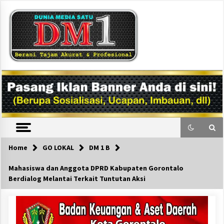
Skip
to
content
DM1
Home
GO LOKAL
DM 1 B
Mahasiswa dan Anggota DPRD Kabupaten Gorontalo
Berdialog Melantai Terkait Tuntutan Aksi