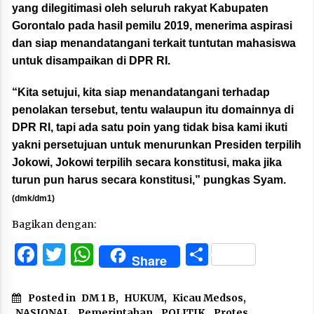
yang dilegitimasi oleh seluruh rakyat Kabupaten
Gorontalo pada hasil pemilu 2019, menerima aspirasi
dan siap menandatangani terkait tuntutan mahasiswa
untuk disampaikan di DPR RI.
“Kita setujui, kita siap menandatangani terhadap
penolakan tersebut, tentu walaupun itu domainnya di
DPR RI, tapi ada satu poin yang tidak bisa kami ikuti
yakni persetujuan untuk menurunkan Presiden terpilih
Jokowi, Jokowi terpilih secara konstitusi, maka jika
turun pun harus secara konstitusi,” pungkas Syam.
(dmk/dm1)
Bagikan dengan:
Facebook
Twitter
WhatsApp
Share
Share
Posted in
DM 1 B
,
HUKUM
,
Kicau Medsos
,
NASIONAL
,
Pemerintahan
,
POLITIK
,
Protes
,