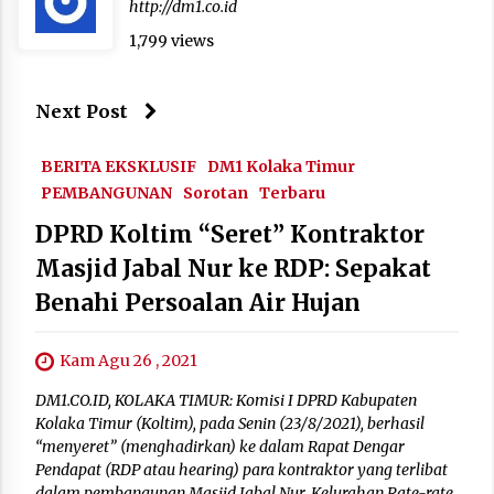
http://dm1.co.id
1,799 views
Next Post
BERITA EKSKLUSIF
DM1 Kolaka Timur
PEMBANGUNAN
Sorotan
Terbaru
DPRD Koltim “Seret” Kontraktor
Masjid Jabal Nur ke RDP: Sepakat
Benahi Persoalan Air Hujan
Kam Agu 26 , 2021
DM1.CO.ID, KOLAKA TIMUR: Komisi I DPRD Kabupaten
Kolaka Timur (Koltim), pada Senin (23/8/2021), berhasil
“menyeret” (menghadirkan) ke dalam Rapat Dengar
Pendapat (RDP atau hearing) para kontraktor yang terlibat
dalam pembangunan Masjid Jabal Nur, Kelurahan Rate-rate,