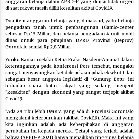
anggaran belanja dalam APBD-P yang dinilai tidak urgen
di saat rakyat masih dililit kesulitan akibat Covid19.
Dua item anggaran belanja yang dimaksud, yaitu belanja
pengadaan tanah untuk pembangunan Islamic-center
sebesar Rp.15 Miliar, dan belanja pengadaan 4 unit mobil
dinas untuk para pimpinan DPRD Provinsi (Deprov)
Gorontalo senilai Rp.2,8 Miliar.
Yuriko Kamaru selaku Ketua Fraksi Nasdem-Amanat dalam
keterangannya pada konferensi Pers tersebut, mengaku
sangat menyayangkan ketidak-pekaan pihak eksekutif dan
sebagian besar anggota legislatif di “Gunung Botu” ini
terhadap suara batin rakyat yang sedang menjerit
“kesakitan” dengan ekonomi yang sangat terjepit akibat
Covid19.
“Ada 29 ribu lebih UMKM yang ada di Provinsi Gorontalo
mengalami keterpurukan (akibat Covid19). Maka ini yang
kita inginkan adalah ada keberpihakan di anggaran
perubahan ini kepada mereka. Tetapi yang terjadi adalah
bahwa (APBD-P 2021) hanya menaikkan tingginya belanja