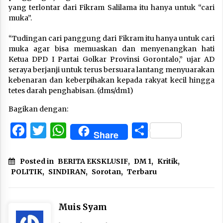
yang terlontar dari Fikram Salilama itu hanya untuk “cari
muka”.
“Tudingan cari panggung dari Fikram itu hanya untuk cari
muka agar bisa memuaskan dan menyenangkan hati
Ketua DPD I Partai Golkar Provinsi Gorontalo,” ujar AD
seraya berjanji untuk terus bersuara lantang menyuarakan
kebenaran dan keberpihakan kepada rakyat kecil hingga
tetes darah penghabisan. (dms/dm1)
Bagikan dengan:
Facebook
Twitter
WhatsApp
Share
Share
Posted in
BERITA EKSKLUSIF
,
DM 1
,
Kritik
,
POLITIK
,
SINDIRAN
,
Sorotan
,
Terbaru
Muis Syam