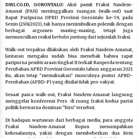
DM1.CO.ID, GORONTALO:
Aksi pamit Fraksi Nasdem-
Amanat (PAN) meninggalkan ruangan (walk-out) saat
Rapat Paripurna DPRD Provinsi Gorontalo ke-59, pada
Senin (23/8/2021), tak hanya menimbulkan polemik dengan
berbagai argumen masing-masing, tetapi juga
memunculkan reaksi b
erbalas pantung
dari sejumlah fraksi.
Walk-out terpaksa dilakukan oleh Fraksi Nasdem-Amanat,
lantaran mengaku sudah bisa menebak bahwa rapat
paripurna pembicaraan tingkat II terkait Ranperda tentang
Perubahan APBD Provinsi Gorontalo tahun anggaran 2021
itu, akan tetap “memaksakan” munculnya postur APBD-
Perubahan (APBD-P) yang dinilai tidak pro-rakyat.
Sesaat pasca walk-out, Fraksi Nasdem-Amanat langsung
menggelar konferensi Pers di ruang fraksi kedua partai
politik berwarna dominan “biru” tersebut.
Di hadapan wartawan dari berbagai media, para anggota
Fraksi Nasdem-Amanat itupun menumpahkan
kekesalannya, yakni dengan membeberkan dua item