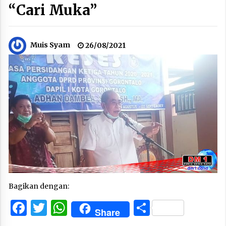
“Cari Muka”
Muis Syam
26/08/2021
Bagikan dengan:
Facebook
Twitter
WhatsApp
Share
Share