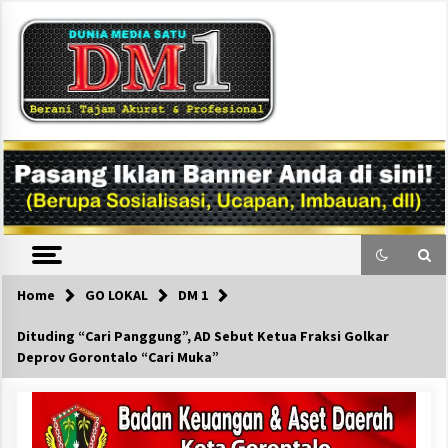
Skip
to
content
DM1
Home
GO LOKAL
DM 1
Dituding “Cari Panggung”, AD Sebut Ketua Fraksi Golkar
Deprov Gorontalo “Cari Muka”