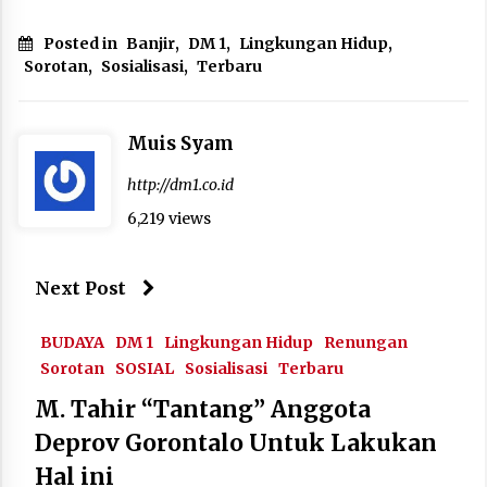
Posted in
Banjir
,
DM 1
,
Lingkungan Hidup
,
Sorotan
,
Sosialisasi
,
Terbaru
Muis Syam
http://dm1.co.id
6,219 views
Next Post
BUDAYA
DM 1
Lingkungan Hidup
Renungan
Sorotan
SOSIAL
Sosialisasi
Terbaru
M. Tahir “Tantang” Anggota
Deprov Gorontalo Untuk Lakukan
Hal ini