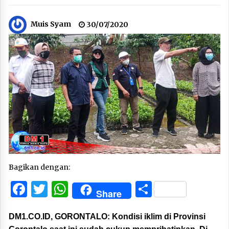
Muis Syam
30/07/2020
Bagikan dengan:
Facebook
Twitter
WhatsApp
Share
Share
DM1.CO.ID, GORONTALO:
Kondisi iklim di Provinsi