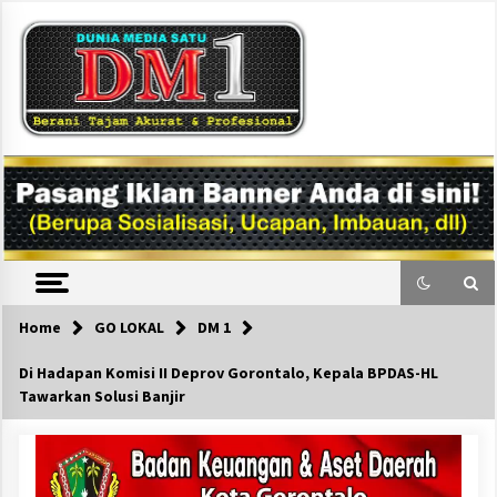
Skip
to
content
DM1
Home
GO LOKAL
DM 1
Di Hadapan Komisi II Deprov Gorontalo, Kepala BPDAS-HL
Tawarkan Solusi Banjir