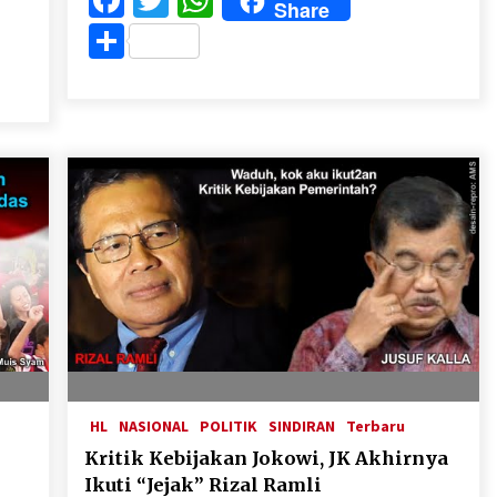
Facebook
Twitter
WhatsApp
Share
Share
HL
NASIONAL
POLITIK
SINDIRAN
Terbaru
Kritik Kebijakan Jokowi, JK Akhirnya
Ikuti “Jejak” Rizal Ramli