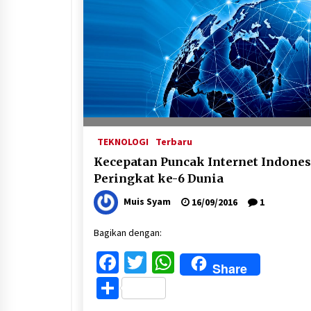
TEKNOLOGI
Terbaru
Kecepatan Puncak Internet Indones
Peringkat ke-6 Dunia
Muis Syam
16/09/2016
1
Bagikan dengan:
Facebook
Twitter
WhatsApp
Share
Share