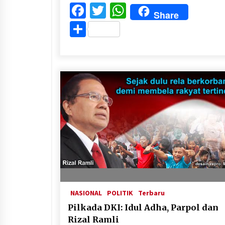
Facebook
Twitter
WhatsApp
Share
Share
NASIONAL
POLITIK
Terbaru
Pilkada DKI: Idul Adha, Parpol dan
Rizal Ramli