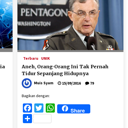
Terbaru
UNIK
ia
Aneh, Orang-Orang Ini Tak Pernah
Tidur Sepanjang Hidupnya
Muis Syam
15/09/2016
79
Bagikan dengan:
Facebook
Twitter
WhatsApp
Share
Share