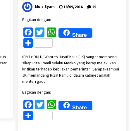
Muis Syam
18/09/2016
29
Bagikan dengan:
Facebook
Twitter
WhatsApp
Share
Share
uruh
(DM1): DULU, Wapres Jusuf Kalla (JK) sangat membenci
esar
sikap Rizal Ramli selaku Menko yang kerap melakukan
kritikan terhadap kebijakan pemerintah. Sampai-sampai
JK memandang Rizal Ramli di dalam kabinet adalah
menteri gaduh.
Bagikan dengan:
Facebook
Twitter
WhatsApp
Share
Share