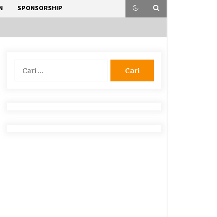
N
SPONSORSHIP
Cari
untuk: