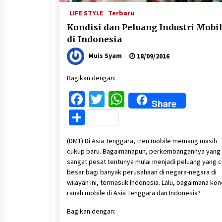
LIFE STYLE
Terbaru
Kondisi dan Peluang Industri Mobi
di Indonesia
Muis Syam
18/09/2016
Bagikan dengan:
Facebook
Twitter
WhatsApp
Share
Share
(DM1) Di Asia Tenggara, tren mobile memang masih
cukup baru. Bagaimanapun, perkembangannya yang
sangat pesat tentunya mulai menjadi peluang yang 
besar bagi banyak perusahaan di negara-negara di
wilayah ini, termasuk Indonesia. Lalu, bagaimana kon
ranah mobile di Asia Tenggara dan Indonesia?
Bagikan dengan: