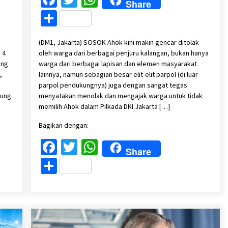
Share
Share
(DM1, Jakarta) SOSOK Ahok kini makin gencar ditolak
 4
oleh warga dari berbagai penjuru kalangan, bukan hanya
ang
warga dari berbagai lapisan dan elemen masyarakat
,
lainnya, namun sebagian besar elit-elit parpol (di luar
n
parpol pendukungnya) juga dengan sangat tegas
sung
menyatakan menolak dan mengajak warga untuk tidak
memilih Ahok dalam Pilkada DKI Jakarta […]
Bagikan dengan:
Facebook
Twitter
WhatsApp
Share
Share