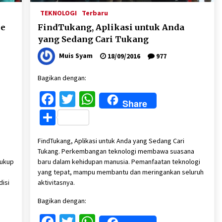
TEKNOLOGI
Terbaru
le
FindTukang, Aplikasi untuk Anda
yang Sedang Cari Tukang
Muis Syam
18/09/2016
977
Bagikan dengan:
Facebook
Twitter
WhatsApp
Share
Share
FindTukang, Aplikasi untuk Anda yang Sedang Cari
Tukang. Perkembangan teknologi membawa suasana
cukup
baru dalam kehidupan manusia. Pemanfaatan teknologi
yang tepat, mampu membantu dan meringankan seluruh
disi
aktivitasnya.
Bagikan dengan: