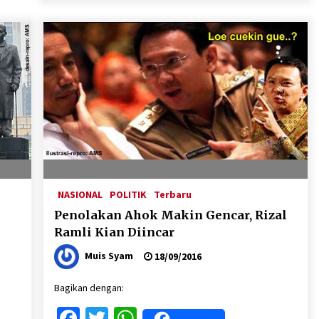
NASIONAL
POLITIK
Terbaru
Penolakan Ahok Makin Gencar, Rizal
Ramli Kian Diincar
Muis Syam
18/09/2016
Bagikan dengan:
Facebook
Twitter
WhatsApp