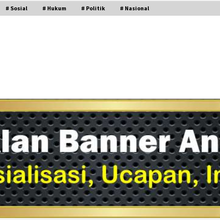
# Sosial
# Hukum
# Politik
# Nasional