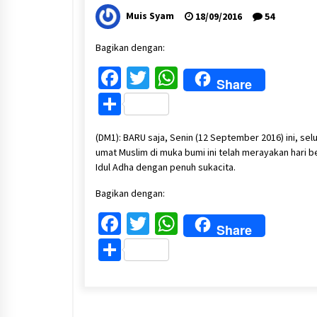
Muis Syam
18/09/2016
54
Bagikan dengan:
Facebook
Twitter
WhatsApp
Share
Share
(DM1): BARU saja, Senin (12 September 2016) ini, sel
umat Muslim di muka bumi ini telah merayakan hari b
Idul Adha dengan penuh sukacita.
Bagikan dengan:
Facebook
Twitter
WhatsApp
Share
Share