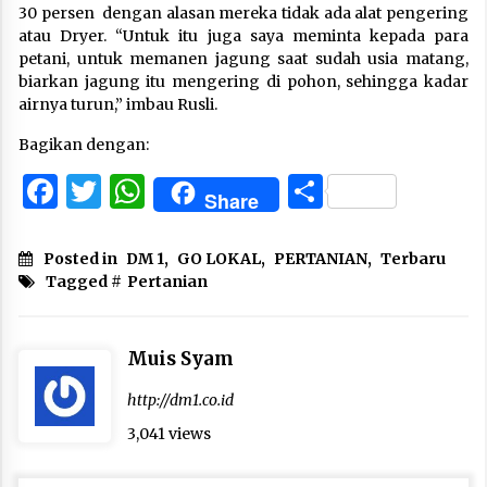
30 persen dengan alasan mereka tidak ada alat pengering
atau Dryer. “Untuk itu juga saya meminta kepada para
petani, untuk memanen jagung saat sudah usia matang,
biarkan jagung itu mengering di pohon, sehingga kadar
airnya turun,” imbau Rusli.
Bagikan dengan:
Facebook
Twitter
WhatsApp
Share
Share
Posted in
DM 1
,
GO LOKAL
,
PERTANIAN
,
Terbaru
Tagged #
Pertanian
Muis Syam
http://dm1.co.id
3,041 views