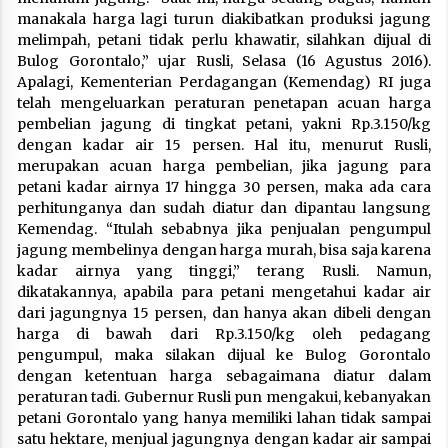
manakala harga lagi turun diakibatkan produksi jagung
melimpah, petani tidak perlu khawatir, silahkan dijual di
Bulog Gorontalo,” ujar Rusli, Selasa (16 Agustus 2016).
Apalagi, Kementerian Perdagangan (Kemendag) RI juga
telah mengeluarkan peraturan penetapan acuan harga
pembelian jagung di tingkat petani, yakni Rp.3.150/kg
dengan kadar air 15 persen. Hal itu, menurut Rusli,
merupakan acuan harga pembelian, jika jagung para
petani kadar airnya 17 hingga 30 persen, maka ada cara
perhitunganya dan sudah diatur dan dipantau langsung
Kemendag. “Itulah sebabnya jika penjualan pengumpul
jagung membelinya dengan harga murah, bisa saja karena
kadar airnya yang tinggi,” terang Rusli. Namun,
dikatakannya, apabila para petani mengetahui kadar air
dari jagungnya 15 persen, dan hanya akan dibeli dengan
harga di bawah dari Rp.3.150/kg oleh pedagang
pengumpul, maka silakan dijual ke Bulog Gorontalo
dengan ketentuan harga sebagaimana diatur dalam
peraturan tadi. Gubernur Rusli pun mengakui, kebanyakan
petani Gorontalo yang hanya memiliki lahan tidak sampai
satu hektare, menjual jagungnya dengan kadar air sampai