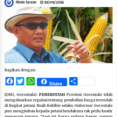
Muis Syam
19/09/2016
Bagikan dengan:
Facebook
Twitter
WhatsApp
Share
Share
(DM1, Gorontalo):
PEMERINTAH
Provinsi Gorontalo telah
mengeluarkan regulasi tentang pembelian harga terendah
di tingkat petani. Rusli Habibie selaku Gubernur Gorontalo
pun mengimbau kepada petani hendaknya tak perlu kuatir
menanam jagung.
“Saat ini, harga sedang bagus, namun