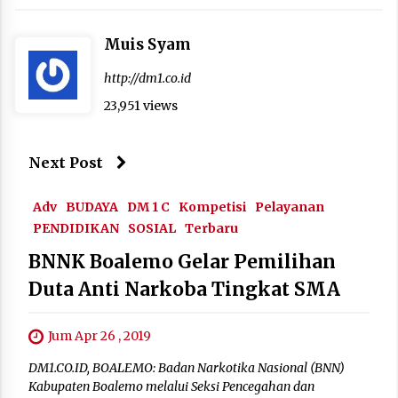
Muis Syam
http://dm1.co.id
23,951 views
Next Post
Adv
BUDAYA
DM 1 C
Kompetisi
Pelayanan
PENDIDIKAN
SOSIAL
Terbaru
BNNK Boalemo Gelar Pemilihan
Duta Anti Narkoba Tingkat SMA
Jum Apr 26 , 2019
DM1.CO.ID, BOALEMO: Badan Narkotika Nasional (BNN)
Kabupaten Boalemo melalui Seksi Pencegahan dan