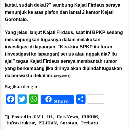
lantai, sudah dekat?” sambung Kajati Firdaus seraya
menunjuk ke atas plafon dan lantai 2 kantor Kejati
Gorontalo.
Yang jelas, lanjut Kajati Firdaus, saat ini BPKP sedang
merampungkan tugasnya dalam melakukan
investigasi di lapangan. “Kira-kira BPKP itu turun
(investigasi ke lapangan) serius atau nggak dia? Itu
aja!” tegas Kajati Firdaus seraya membantah rumor
yang berkembang jika dirinya akan dipindahtugaskan
dalam waktu dekat ini.
(asy/dm1)
Bagikan dengan:
Facebook
Twitter
WhatsApp
Share
Share
Posted in
DM 1
,
HL
,
HotsNews
,
HUKUM
,
Infrastruktur
,
PILIHAN
,
Sorotan
,
Terbaru