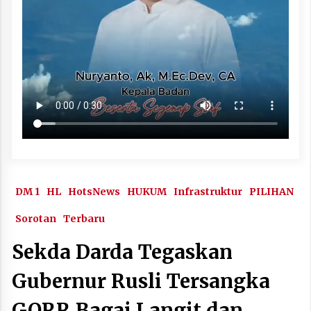
DM 1
HL
HotsNews
HUKUM
Infrastruktur
PILIHAN
Sorotan
Terbaru
Sekda Darda Tegaskan
Gubernur Rusli Tersangka
GORR Bagai Langit dan