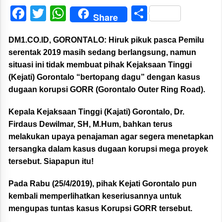
Facebook
Twitter
WhatsApp
Share
Share
DM1.CO.ID, GORONTALO:
Hiruk pikuk pasca Pemilu
serentak 2019 masih sedang berlangsung, namun
situasi ini tidak membuat pihak Kejaksaan Tinggi
(Kejati) Gorontalo “bertopang dagu” dengan kasus
dugaan korupsi GORR (Gorontalo Outer Ring Road).
Kepala Kejaksaan Tinggi (Kajati) Gorontalo, Dr.
Firdaus Dewilmar, SH, M.Hum, bahkan terus
melakukan upaya penajaman agar segera menetapkan
tersangka dalam kasus dugaan korupsi mega proyek
tersebut. Siapapun itu!
Pada Rabu (25/4/2019), pihak Kejati Gorontalo pun
kembali memperlihatkan keseriusannya untuk
mengupas tuntas kasus Korupsi GORR tersebut.