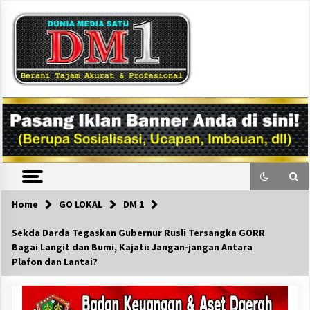
Skip
to
content
DM1
Home
GO LOKAL
DM 1
Sekda Darda Tegaskan Gubernur Rusli Tersangka GORR
Bagai Langit dan Bumi, Kajati: Jangan-jangan Antara
Plafon dan Lantai?