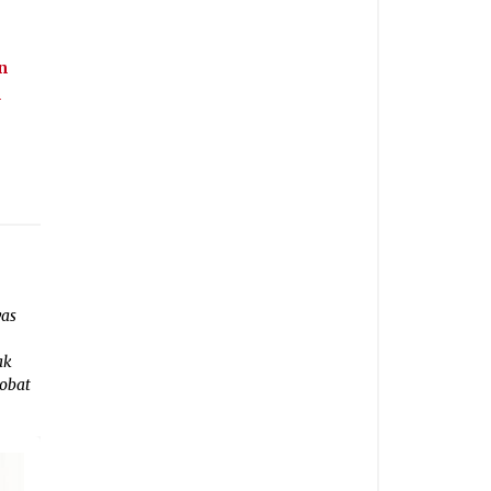
n
n
was
ak
 obat