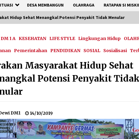
ITUASI
DESA MEMBANGUN
OLAHRAGA
RATAPAN SI MISKI
kat Hidup Sehat Menangkal Potensi Penyakit Tidak Menular
DM 1 A
KESEHATAN
LIFE STYLE
Lingkungan Hidup
OLAH
yanan
Pemerintahan
PENDIDIKAN
SOSIAL
Sosialisasi
Ter
rakan Masyarakat Hidup Sehat
angkal Potensi Penyakit Tida
nular
Dewi DM1
14/10/2019