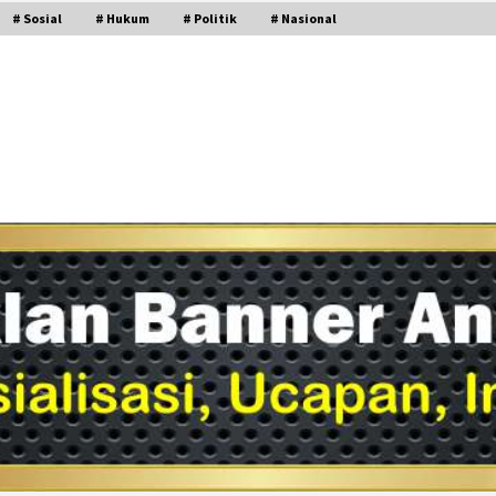
# Sosial
# Hukum
# Politik
# Nasional