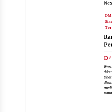
Nex
DM 
Sia
Ter
Ran
Pe
S
Wart
dike
Obat
disa
media
Ranit