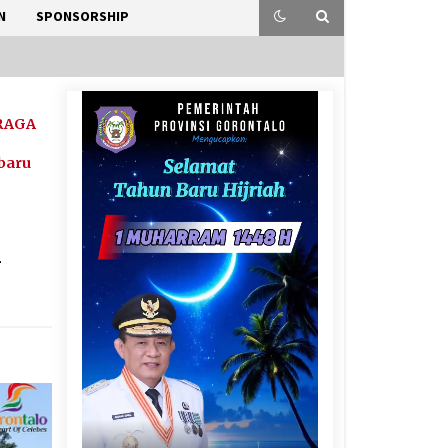
N
SPONSORSHIP
RAGA
baru
k