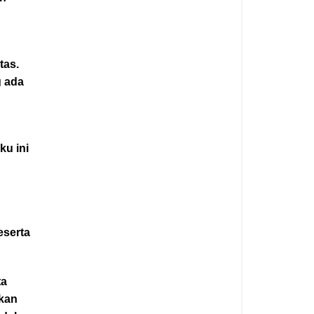
tas.
g ada
ku ini
eserta
ta
kan