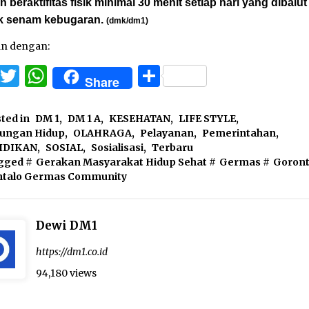
n beraktifitas fisik minimal 30 menit setiap hari yang dibalu
k senam kebugaran.
(dmk/dm1)
an dengan:
Facebook
Twitter
WhatsApp
Share
Share
ted in
DM 1
,
DM 1 A
,
KESEHATAN
,
LIFE STYLE
,
kungan Hidup
,
OLAHRAGA
,
Pelayanan
,
Pemerintahan
,
IDIKAN
,
SOSIAL
,
Sosialisasi
,
Terbaru
gged #
Gerakan Masyarakat Hidup Sehat
#
Germas
#
Goront
ntalo Germas Community
Dewi DM1
https://dm1.co.id
94,180 views