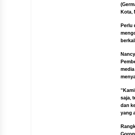
(Germ
Kota, 
Perlu 
mengo
berkal
Nancy
Pembe
media 
menya
“Kami
saja, 
dan k
yang a
Rangk
Goront