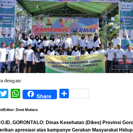
an dengan:
Facebook
Twitter
WhatsApp
Share
Share
i/Editor: Dewi Mutiara
O.ID, GORONTALO:
Dinas Kesehatan (Dikes) Provinsi Gor
rikan apresiasi atas kampanye Gerakan Masyarakat Hidup