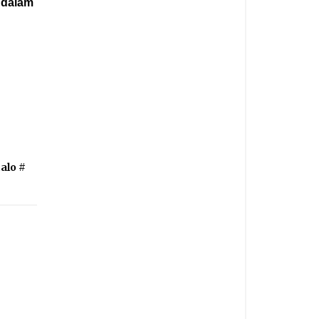
t dalam
alo
#