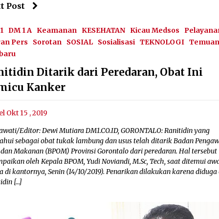
t Post
1
DM 1 A
Keamanan
KESEHATAN
Kicau Medsos
Pelayana
ran Pers
Sorotan
SOSIAL
Sosialisasi
TEKNOLOGI
Temua
baru
itidin Ditarik dari Peredaran, Obat Ini
micu Kanker
el Okt 15 , 2019
awati/Editor: Dewi Mutiara DM1.CO.ID, GORONTALO: Ranitidin yang
tahui sebagai obat tukak lambung dan usus telah ditarik Badan Penga
 dan Makanan (BPOM) Provinsi Gorontalo dari peredaran. Hal tersebut
mpaikan oleh Kepala BPOM, Yudi Noviandi, M.Sc, Tech, saat ditemui aw
 di kantornya, Senin (14/10/2019). Penarikan dilakukan karena diduga
idin […]