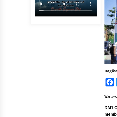
Bagik
Wartawat
DM1.C
membe