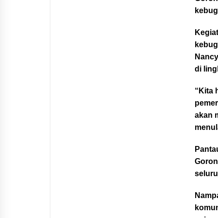
kebug
Kegia
kebuga
Nancy 
di lin
“Kita 
pemeri
akan 
menul
Panta
Goron
selur
Nampa
komun