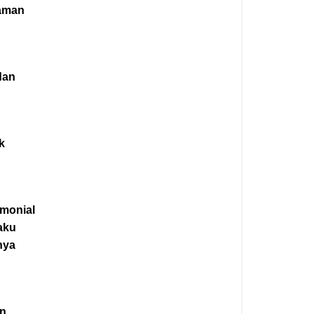
Taman
dan
k
monial
laku
nya
an