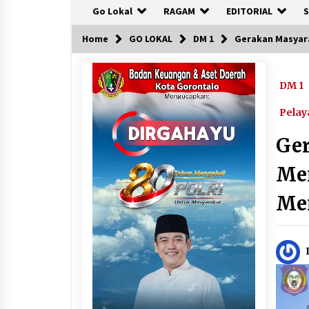
Go Lokal
RAGAM
EDITORIAL
S
Home
GO LOKAL
DM 1
Gerakan Masyara
DM 1
Pela
Ge
Men
Me