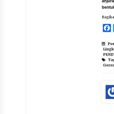
anjura
bentu
Bagik
Pos
Ling
PEND
Ta
Goro