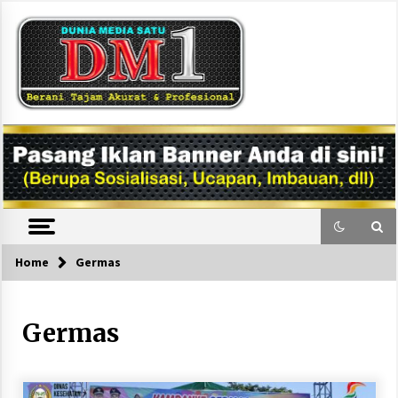
Skip
to
content
DM1
Home
Germas
Germas