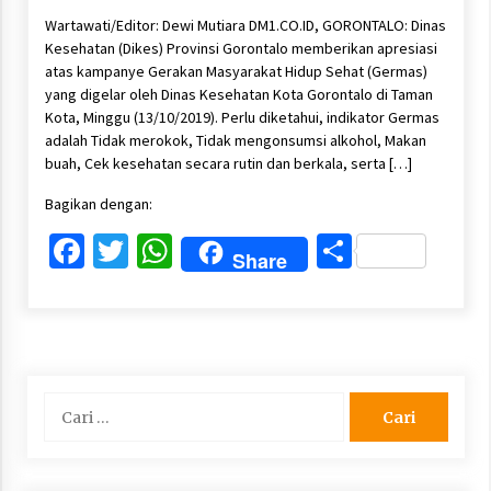
Wartawati/Editor: Dewi Mutiara DM1.CO.ID, GORONTALO: Dinas
Kesehatan (Dikes) Provinsi Gorontalo memberikan apresiasi
atas kampanye Gerakan Masyarakat Hidup Sehat (Germas)
yang digelar oleh Dinas Kesehatan Kota Gorontalo di Taman
Kota, Minggu (13/10/2019). Perlu diketahui, indikator Germas
adalah Tidak merokok, Tidak mengonsumsi alkohol, Makan
buah, Cek kesehatan secara rutin dan berkala, serta […]
Bagikan dengan:
Facebook
Twitter
WhatsApp
Share
Share
Cari
untuk: