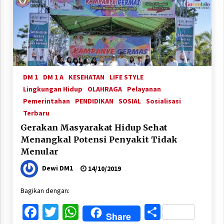
DM 1
DM 1 A
KESEHATAN
LIFE STYLE
Lingkungan Hidup
OLAHRAGA
Pelayanan
Pemerintahan
PENDIDIKAN
SOSIAL
Sosialisasi
Terbaru
Gerakan Masyarakat Hidup Sehat
Menangkal Potensi Penyakit Tidak
Menular
Dewi DM1
14/10/2019
Bagikan dengan:
Facebook
Twitter
WhatsApp
Share
Share