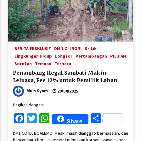
BERITA EKSKLUSIF
DM 1 C
IRONI
Kritik
Lingkungan Hidup
Longsor
Pertambangan
PILIHAN
Sorotan
Temuan
Terbaru
Penambang Ilegal Sambati Makin
Leluasa, Fee 12% untuk Pemilik Lahan
Muis Syam
28/04/2025
Bagikan dengan:
Facebook
Twitter
WhatsApp
Share
Share
DM1.CO.ID, BOALEMO: Meski masih dianggap bermasalah, dan
bahkan baru-baru ini sempat memakan korban nyawa akibat