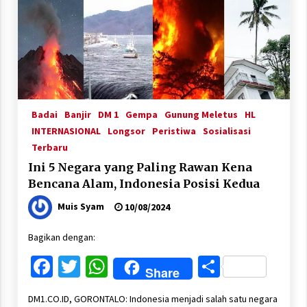
Badai
Banjir
DM 1
Gempa
Gunung Meletus
HL
INTERNASIONAL
Longsor
Peristiwa
Sosialisasi
Terbaru
Ini 5 Negara yang Paling Rawan Kena
Bencana Alam, Indonesia Posisi Kedua
Muis Syam
10/08/2024
Bagikan dengan:
Facebook
Twitter
WhatsApp
Share
Share
DM1.CO.ID, GORONTALO: Indonesia menjadi salah satu negara