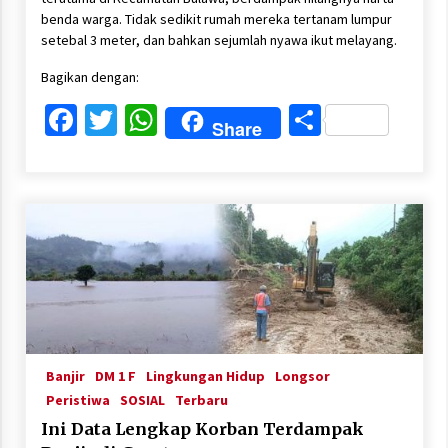
benda warga. Tidak sedikit rumah mereka tertanam lumpur
setebal 3 meter, dan bahkan sejumlah nyawa ikut melayang.
Bagikan dengan:
Facebook
Twitter
WhatsApp
Share
Share
Banjir
DM 1 F
Lingkungan Hidup
Longsor
Peristiwa
SOSIAL
Terbaru
Ini Data Lengkap Korban Terdampak