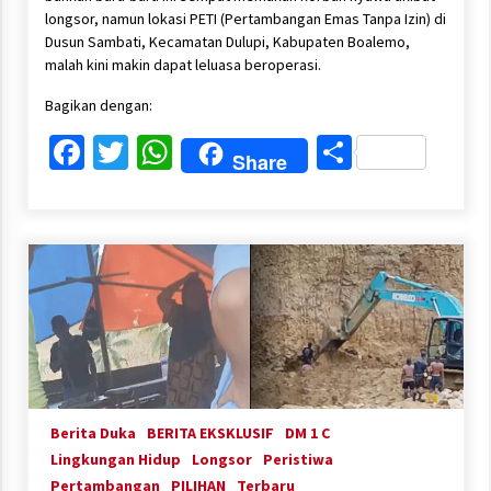
longsor, namun lokasi PETI (Pertambangan Emas Tanpa Izin) di
Dusun Sambati, Kecamatan Dulupi, Kabupaten Boalemo,
malah kini makin dapat leluasa beroperasi.
Bagikan dengan:
Facebook
Twitter
WhatsApp
Share
Share
Berita Duka
BERITA EKSKLUSIF
DM 1 C
Lingkungan Hidup
Longsor
Peristiwa
Pertambangan
PILIHAN
Terbaru