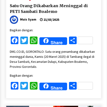
Satu Orang Dikabarkan Meninggal di
PETI Sambati Boalemo
Muis Syam
21/03/2025
Bagikan dengan:
Facebook
Twitter
WhatsApp
Share
Share
DM1.CO.ID, GORONTALO: Satu orang penambang dikabarkan
meninggal dunia, Kamis (20 Maret 2025) di Tambang ilegal di
Desa Sambati, Kecamatan Dulupi, Kabupaten Boalemo,
Provinsi Gorontalo.
Bagikan dengan:
Facebook
Twitter
WhatsApp
Share
Share