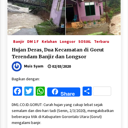
Banjir
DM 1 F
Keluhan
Longsor
SOSIAL
Terbaru
Hujan Deras, Dua Kecamatan di Gorut
Terendam Banjir dan Longsor
Muis Syam
02/03/2020
Bagikan dengan:
Facebook
Twitter
WhatsApp
Share
Share
DM1.CO.ID.GORUT: Curah hujan yang cukup lebat sejak
semalam dan dini-hari tadi (Senin, 2/3/2020), mengakibatkan
beberarpa titik di Kabupaten Gorontalo Utara (Gorut)
mengalami banjir.