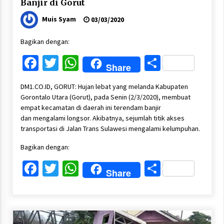
Banjir di Gorut
Muis Syam
03/03/2020
Bagikan dengan:
Facebook
Twitter
WhatsApp
Share
Share
DM1.CO.ID, GORUT: Hujan lebat yang melanda Kabupaten
Gorontalo Utara (Gorut), pada Senin (2/3/2020), membuat
empat kecamatan di daerah ini terendam banjir
dan mengalami longsor. Akibatnya, sejumlah titik akses
transportasi di Jalan Trans Sulawesi mengalami kelumpuhan.
Bagikan dengan:
Facebook
Twitter
WhatsApp
Share
Share