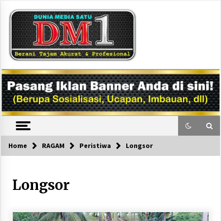
Skip
to
content
DM1
Home
RAGAM
Peristiwa
Longsor
Longsor