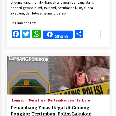
di dunia yang memiliki banyak ancaman bencana alam,
seperti gempa bumi, tsunami, perubahan iklim, cuaca
ekstrem, dan letusan gunung berapi.
Bagikan dengan:
Facebook
Twitter
WhatsApp
Share
Share
Longsor
Peristiwa
Pertambangan
Terbaru
Penambang Emas Ilegal di Gunung
Pongkor Tertimbun, Polisi Lakukan