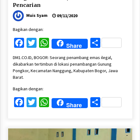
Pencarian
Muis Syam
09/11/2020
Bagikan dengan:
Facebook
Twitter
WhatsApp
Share
Share
DM1.CO.ID, BOGOR: Seorang penambang emas ilegal,
dikabarkan tertimbun di lokasi penambangan Gunung
Pongkor, Kecamatan Nanggung, Kabupaten Bogor, Jawa
Barat.
Bagikan dengan:
Facebook
Twitter
WhatsApp
Share
Share