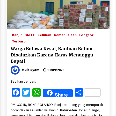
Banjir
DM 1 E
Keluhan
Kemanusiaan
Longsor
Terbaru
Warga Bulawa Kesal, Bantuan Belum
Disalurkan Karena Harus Menunggu
Bupati
Muis Syam
13/09/2020
Bagikan dengan:
Facebook
Twitter
WhatsApp
Share
Share
DM1.CO.ID, BONE-BOLANGO: Banjir bandang yang memporak-
porandakan sejumlah wilayah di Kabupaten Bone Bolango,
terutama di Kecamatan Bulawa, berdampak hilangnya harta