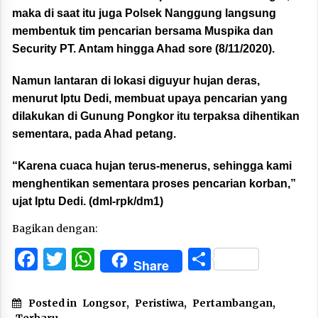
maka di saat itu juga Polsek Nanggung langsung
membentuk tim pencarian bersama Muspika dan
Security PT. Antam hingga Ahad sore (8/11/2020).
Namun lantaran di lokasi diguyur hujan deras,
menurut Iptu Dedi, membuat upaya pencarian yang
dilakukan di Gunung Pongkor itu terpaksa dihentikan
sementara, pada Ahad petang.
“Karena cuaca hujan terus-menerus, sehingga kami
menghentikan sementara proses pencarian korban,”
ujat Iptu Dedi. (dml-rpk/dm1)
Bagikan dengan:
Facebook
Twitter
WhatsApp
Share
Share
Posted in
Longsor
,
Peristiwa
,
Pertambangan
,