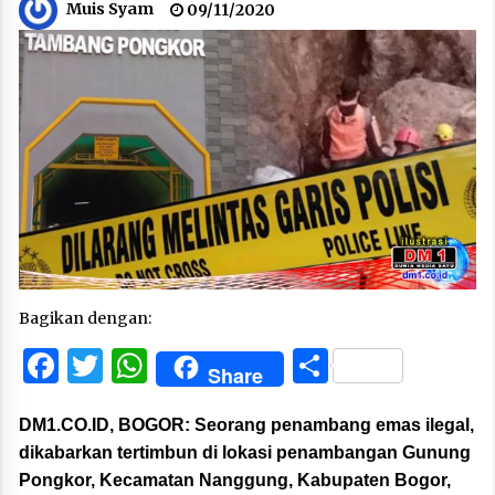
Muis Syam
09/11/2020
Bagikan dengan:
Facebook
Twitter
WhatsApp
Share
Share
DM1.CO.ID, BOGOR:
Seorang penambang emas ilegal,
dikabarkan tertimbun di lokasi penambangan Gunung
Pongkor, Kecamatan Nanggung, Kabupaten Bogor,