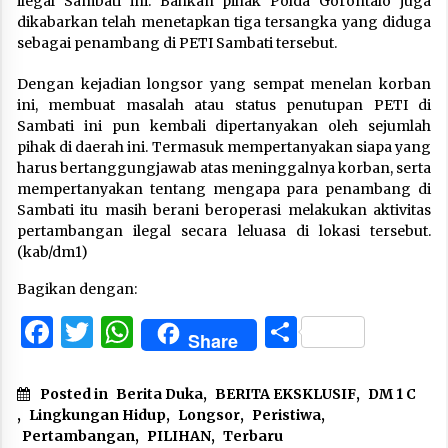
ilegal Sambati ini. Bahkan pihak Polda Gorontalo juga
dikabarkan telah menetapkan tiga tersangka yang diduga
sebagai penambang di PETI Sambati tersebut.
Dengan kejadian longsor yang sempat menelan korban
ini, membuat masalah atau status penutupan PETI di
Sambati ini pun kembali dipertanyakan oleh sejumlah
pihak di daerah ini. Termasuk mempertanyakan siapa yang
harus bertanggungjawab atas meninggalnya korban, serta
mempertanyakan tentang mengapa para penambang di
Sambati itu masih berani beroperasi melakukan aktivitas
pertambangan ilegal secara leluasa di lokasi tersebut.
(kab/dm1)
Bagikan dengan:
Facebook
Twitter
WhatsApp
Share
Share
Posted in
Berita Duka
,
BERITA EKSKLUSIF
,
DM 1 C
,
Lingkungan Hidup
,
Longsor
,
Peristiwa
,
Pertambangan
,
PILIHAN
,
Terbaru