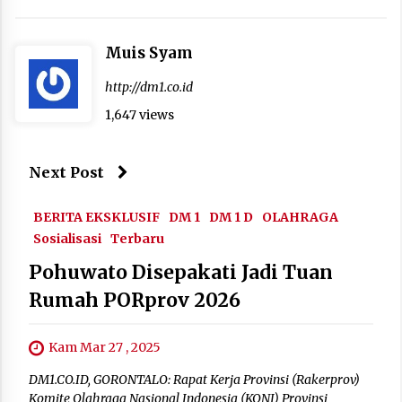
Muis Syam
http://dm1.co.id
1,647 views
Next Post
BERITA EKSKLUSIF
DM 1
DM 1 D
OLAHRAGA
Sosialisasi
Terbaru
Pohuwato Disepakati Jadi Tuan
Rumah PORprov 2026
Kam Mar 27 , 2025
DM1.CO.ID, GORONTALO: Rapat Kerja Provinsi (Rakerprov)
Komite Olahraga Nasional Indonesia (KONI) Provinsi