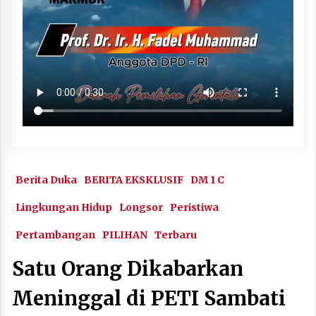
Berita Duka
BERITA EKSKLUSIF
DM 1 C
Lingkungan Hidup
Longsor
Peristiwa
Pertambangan
PILIHAN
Terbaru
Satu Orang Dikabarkan
Meninggal di PETI Sambati