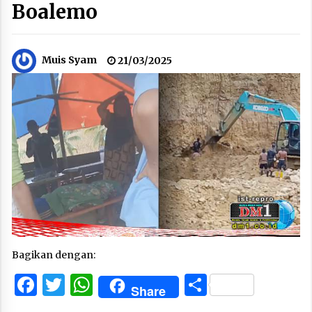
Boalemo
Muis Syam
21/03/2025
Bagikan dengan:
Facebook
Twitter
WhatsApp
Share
Share