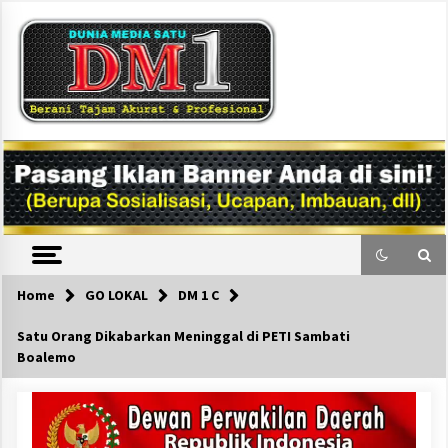
Skip
to
content
DM1
Home
GO LOKAL
DM 1 C
Satu Orang Dikabarkan Meninggal di PETI Sambati
Boalemo