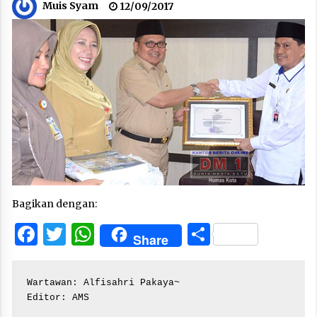
Muis Syam
12/09/2017
Bagikan dengan:
Facebook
Twitter
WhatsApp
Share
Share
Wartawan: Alfisahri Pakaya~

Editor: AMS