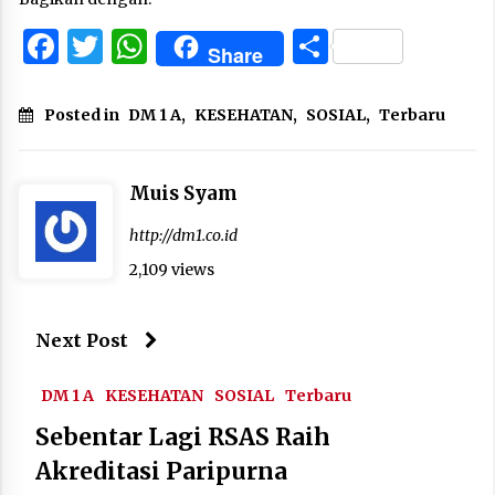
Facebook
Twitter
WhatsApp
Share
Share
Posted in
DM 1 A
,
KESEHATAN
,
SOSIAL
,
Terbaru
Muis Syam
http://dm1.co.id
2,109 views
Next Post
DM 1 A
KESEHATAN
SOSIAL
Terbaru
Sebentar Lagi RSAS Raih
Akreditasi Paripurna