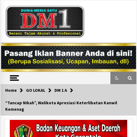
Skip
to
content
DM1
Home
GO LOKAL
DM 1 A
“Tancap Nikah”, Walikota Apresiasi Keterlibatan Kanwil
Kemenag